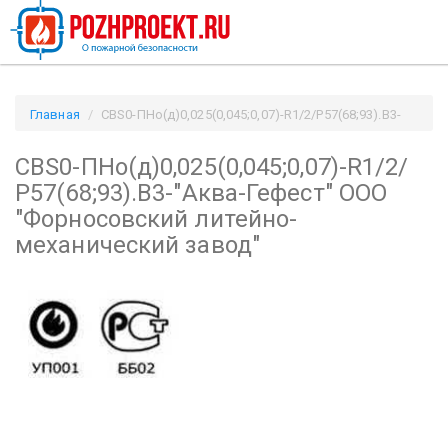
Главная
СВS0-ПНо(д)0,025(0,045;0,07)-R1/2/Р57(68;93).В3-
"Аква-Гефест" ООО "Форносовский литейно-механический
СВS0-ПНо(д)0,025(0,045;0,07)-R1/2/
завод" / Pozhproekt.ru
Р57(68;93).В3-"Аква-Гефест" ООО
"Форносовский литейно-
механический завод"