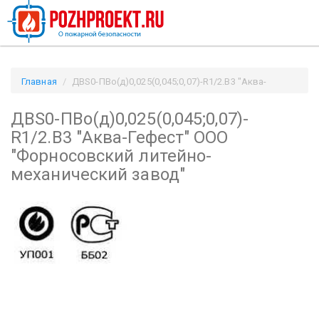
Главная
ДВS0-ПВо(д)0,025(0,045;0,07)-R1/2.В3 "Аква-
Гефест" ООО "Форносовский литейно-механический завод" /
ДВS0-ПВо(д)0,025(0,045;0,07)-
Pozhproekt.ru
R1/2.В3 "Аква-Гефест" ООО
"Форносовский литейно-
механический завод"