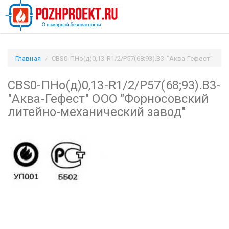
Главная
СВS0-ПНо(д)0,13-R1/2/Р57(68;93).В3-"Аква-Гефест"
ООО "Форносовский литейно-механический завод" /
СВS0-ПНо(д)0,13-R1/2/Р57(68;93).В3-
Pozhproekt.ru
"Аква-Гефест" ООО "Форносовский
литейно-механический завод"