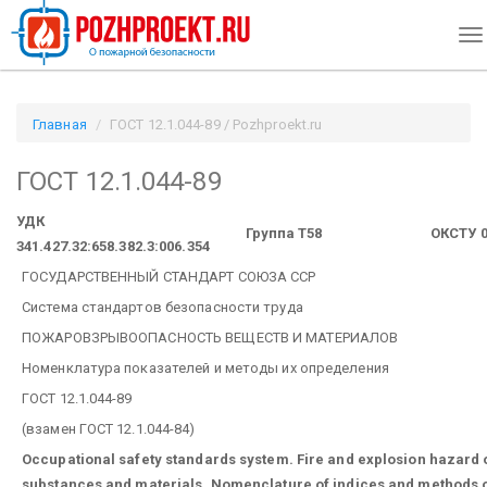
To
na
Главная
ГОСТ 12.1.044-89 / Pozhproekt.ru
ГОСТ 12.1.044-89
УДК
Группа Т58
ОКСТУ 0
341.427.32:658.382.3:006.354
ГОСУДАРСТВЕННЫЙ СТАНДАРТ СОЮЗА ССР
Система стандартов безопасности труда
ПОЖАРОВЗРЫВООПАСНОСТЬ ВЕЩЕСТВ И МАТЕРИАЛОВ
Номенклатура показателей и методы их определения
ГОСТ 12.1.044-89
(взамен ГОСТ 12.1.044-84)
Occupational safety standards system. Fire and explosion hazard 
substances and materials. Nomenclature of indices and methods 