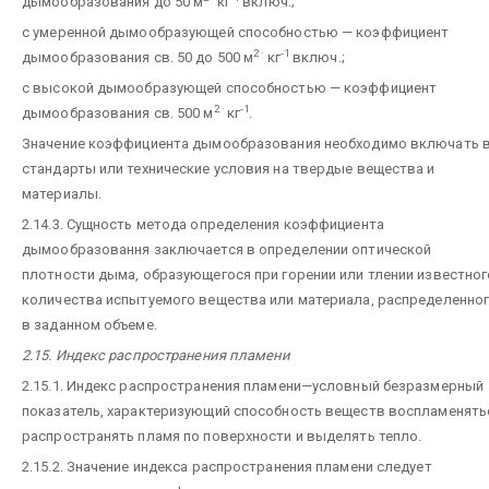
дымообразования до 50 м
кг
включ.;
с умеренной дымообразующей способностью — коэффициент
2 ·
-1
дымообразования св. 50 до 500 м
кг
включ.;
с высокой дымообразующей способностью — коэффициент
2 ·
-1
дымообразования св. 500 м
кг
.
Значение коэффициента дымообразования необходимо включать 
стандарты или технические условия на твердые вещества и
материалы.
2.14.3. Сущность метода определения коэффициента
дымообразовання заключается в определении оптической
плотности дыма, образующегося при горении или тлении известног
количества испытуемого вещества или материала, распределенно
в заданном объеме.
2.15. Индекс распространения пламени
2.15.1. Индекс распространения пламени—условный безразмерный
показатель, характеризующий способность веществ воспламенять
распространять пламя по поверхности и выделять тепло.
2.15.2. Значение индекса распространения пламени следует