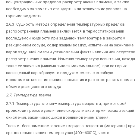
концентрационных пределов распространения пламени, а также
необходимо включать в стандарты или технические условия на
горючие жидкости.
2.6.3. Сущность метода определения температурных пределов
распространения пламени заключается в термостатировании
исследуемой жидкости при заданной температуре в закрытом
реакционном сосуде, содержащем воздух, испытании на зажигание
паровоздушной смеси и установлении факта наличия или отсутств
распространения пламени. Изменяя температуру испытания, наход
такие ее значения (минимальное и максимальное), при которых
насыщенный пар образует с воздухом смесь, способную
воспламеняться от источника зажигания и распространять пламя 
объеме реакционного сосуда.
2.7. Температура тления
2.7.1. Температура тления—температура вещества, при которой
происходит резкое увеличение скорости экзотермических реакций
окисления, заканчивающихся возникновением тления.
Тление—беспламенное горение твердого вещества (материала) при
сравнительно низких температурах (400—600°С), часто