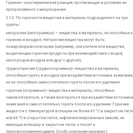
Горение—экзотермическая реакция, протекающая в условиях ее
прогрессивного самоускорения.
2.1.2. По горючести вещества и материалы подразделяют на три
группы:
негорючие (несгораемые) — вещества и материалы, не способные к
горению в воздухе. Негорючие вещества могут быть
пожаровзрывоопасными (например, окислители или вещества,
выделяющие горючие продукты при взаимодействии с водой,
кислородом воздуха или друг с другом);
трудногорючие (трудносгораемые)—вещества и материалы,
способные гореть в воздухе при воздействии источника зажигания
но не способные самостоятельно гореть после его удаления:
горючие (сгораемые)—вещества и материалы, способные
самовозгораться, а также возгораться при воздействии источник
зажигания и самостоятельно гореть после его удаления. Горючие
жидкости с температурой вспышки не более 61 °С в закрытом тигл
или 66 °С в открытом тигле, зафлегматизированных смесей, не
имеющих вспышку в закрытом тигле, относят к
легковоспламеняющимся. Особо опасными называют