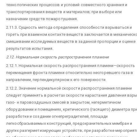
технологических процессов и условий совместного хранения и
транспортирования веществ и материалов; при выборе или
назначении средств пожаротушения.
2.11.3. Сущность метода определения способности взрываться и
гореть при взаимном контакте веществ заключается в механическ
смешивании исследуемых веществ в заданной пропорции и оценке
результатов испытания.
2.12. Нормальная скорость распространения пламени
2.12.1. Нормальная скорость распространения пламени—скорость
перемещения фронта пламени относительно несгоревшего газа в
направлении, перпендикулярном к его поверхности.
2.12.2. Значение нормальной скорости распространения пламени
следует применять в расчетах скорости нарастания давления взр
газо- н паровоздушных смесей в закрытом, негерметичном
оборудовании и помещениях, критического (гасящего) диаметра пр
разработке и создании огнепреградителей, площади
легкосбрасываемых конструкций, предохранительных мембран и
других разгерметизирующих устройств; при разработке мероприят