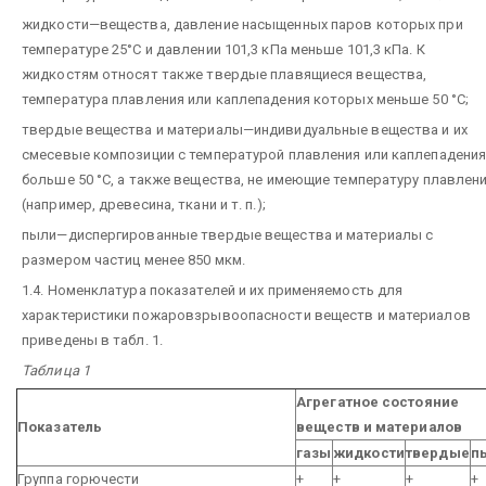
жидкости—вещества, давление насыщенных паров которых при
температуре 25°С и давлении 101,3 кПа меньше 101,3 кПа. К
жидкостям относят также твердые плавящиеся вещества,
температура плавления или каплепадения которых меньше 50 °С;
твердые вещества и материалы—индивидуальные вещества и их
смесевые композиции с температурой плавления или каплепадени
больше 50 °С, а также вещества, не имеющие температуру плавлен
(например, древесина, ткани и т. п.);
пыли—диспергированные твердые вещества и материалы с
размером частиц менее 850 мкм.
1.4. Номенклатура показателей и их применяемость для
характеристики пожаровзрывоопасности веществ и материалов
приведены в табл. 1.
Таблица 1
Агрегатное состояние
Показатель
веществ и материалов
газы
жидкости
твердые
п
Группа горючести
+
+
+
+