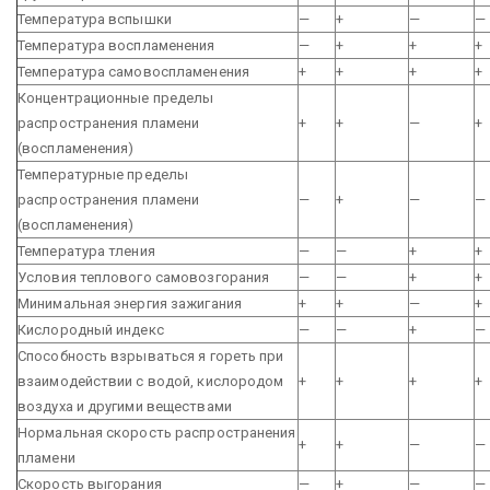
Температура вспышки
—
+
—
—
Температура воспламенения
—
+
+
+
Температура самовоспламенения
+
+
+
+
Концентрационные пределы
распространения пламени
+
+
—
+
(воспламенения)
Температурные пределы
распространения пламени
—
+
—
—
(воспламенения)
Температура тления
—
—
+
+
Условия теплового самовозгорания
—
—
+
+
Минимальная энергия зажигания
+
+
—
+
Кислородный индекс
—
—
+
—
Способность взрываться я гореть при
взаимодействии с водой, кислородом
+
+
+
+
воздуха и другими веществами
Нормальная скорость распространения
+
+
—
—
пламени
Скорость выгорания
—
+
—
—