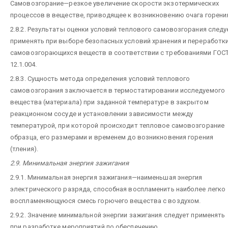
Самовозгорание—резкое увеличение скорости экзотермических
процессов в веществе, приводящее к возникновению очага горени
2.8.2. Результаты оценки условий теплового самовозгорания следу
применять при выборе безопасных условий хранения и переработк
самовозгорающихся веществ в соответствии с требованиями ГОС
12.1.004.
2.8.3. Сущность метода определения условий теплового
самовозгорания заключается в термостатировании исследуемого
вещества (материала) при заданной температуре в закрытом
реакционном сосуде и установлении зависимости между
температурой, при которой происходит тепловое самовозгорание
образца, его размерами и временем до возникновения горения
(тления).
2.9. Минимальная энергия зажигания
2.9.1. Минимальная энергия зажигания—наименьшая энергия
электрического разряда, способная воспламенить наиболее легко
воспламеняющуюся смесь горючего вещества с воздухом.
2.9.2. Значение минимальной энергии зажигания следует применять
при разработке мероприятий по обеспечению