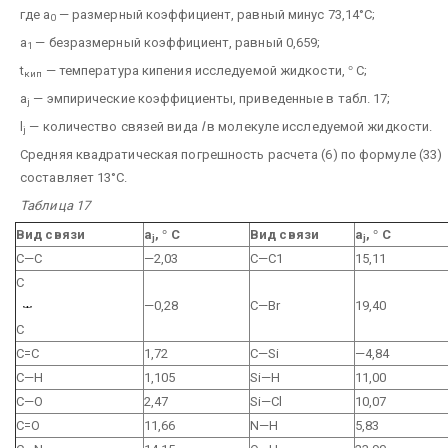
где а
— размерный коэффициент, равный минус 73,14°С;
0
a
— безразмерный коэффициент, равный 0,659;
1
t
— температура кипения исследуемой жидкости,
°
С;
кип
а
— эмпирические коэффициенты, приведенные в табл. 17;
j
l
— количество связей вида
l
в молекуле исследуемой жидкости.
j
Средняя квадратическая погрешность расчета (6) по формуле (33)
составляет 13°С.
Таблица 17
Вид связи
a
,
°
С
Вид связи
a
,
°
С
j
j
С—С
—2,03
С—С1
15,11
С
—0,28
C—Br
19,40
С
C=C
1,72
С—Si
—4,84
С—Н
1,105
Si—H
11,00
С—О
2,47
Si—Cl
10,07
С=О
11,66
N—H
5,83