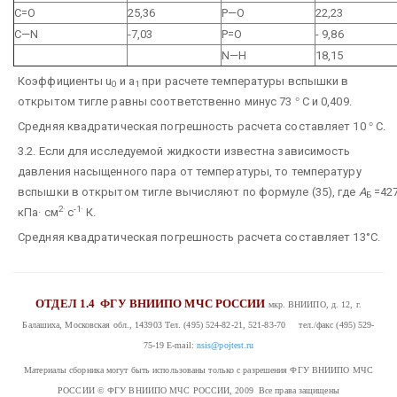
С=О
25,36
Р—О
22,23
C—N
-7,03
Р=О
- 9,86
N—H
18,15
Коэффициенты u
и a
при расчете температуры вспышки в
0
1
открытом тигле равны соответственно минус 73
°
С и 0,409.
Средняя квадратическая погрешность расчета составляет 10
°
С.
3.2. Если для исследуемой жидкости известна зависимость
давления насыщенного пара от температуры, то температуру
вспышки в открытом тигле вычисляют по формуле (35), где
А
=42
Б
2·
-1·
кПа· см
с
К.
Средняя квадратическая погрешность расчета составляет 13°С.
ОТДЕЛ 1.4
ФГУ ВНИИПО МЧС РОССИИ
мкр. ВНИИПО, д. 12, г.
Балашиха, Московская обл., 143903
Тел. (495) 524-82-21, 521-83-70 тел./факс (495) 529-
75-19
E-mail:
nsis@pojtest.ru
Материалы сборника могут быть использованы только с разрешения ФГУ ВНИИПО МЧС
РОССИИ
© ФГУ ВНИИПО МЧС РОССИИ, 2009 Все права защищены