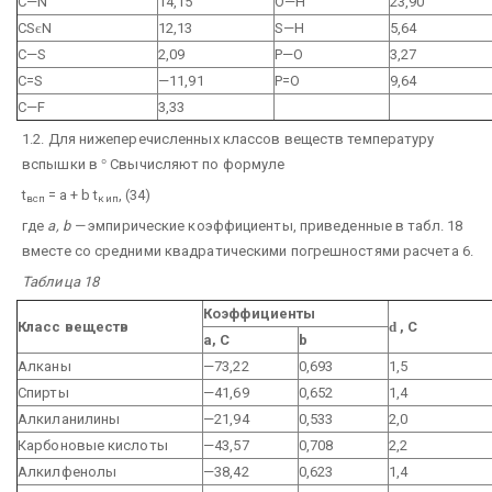
C—N
14,15
O—H
23,90
CS
є
N
12,13
S—H
5,64
C—S
2,09
P—O
3,27
C=S
—11,91
P=O
9,64
C—F
3,33
1.2. Для нижеперечисленных классов веществ температуру
вспышки в
°
Свычисляют по формуле
t
= а + b t
, (34)
всп
кип
где
а, b —
эмпирические коэффициенты, приведенные в табл. 18
вместе со средними квадратическими погрешностями расчета 6.
Таблица 18
Коэффициенты
Класс веществ
d
, С
а, С
b
Алканы
—73,22
0,693
1,5
Спирты
—41,69
0,652
1,4
Алкиланилины
—21,94
0,533
2,0
Карбоновые кислоты
—43,57
0,708
2,2
Алкилфенолы
—38,42
0,623
1,4