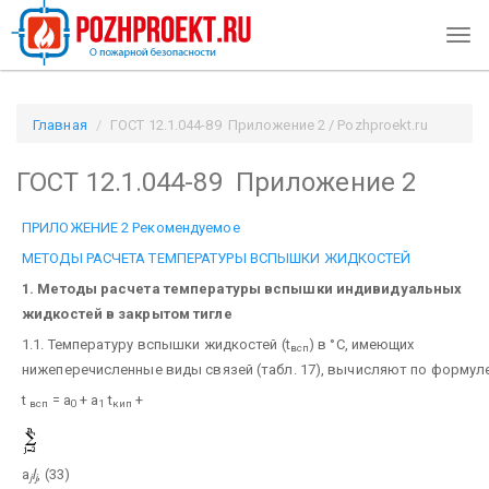
Togg
navi
Главная
ГОСТ 12.1.044-89 Приложение 2 / Pozhproekt.ru
ГОСТ 12.1.044-89 Приложение 2
ПРИЛОЖЕНИЕ 2 Рекомендуемое
МЕТОДЫ РАСЧЕТА ТЕМПЕРАТУРЫ ВСПЫШКИ ЖИДКОСТЕЙ
1. Методы расчета температуры вспышки индивидуальных
жидкостей в закрытом тигле
1.1. Температуру вспышки жидкостей (t
) в °С, имеющих
всп
нижеперечисленные виды связей (табл. 17), вычисляют по формул
t
= а
+ а
t
+
всп
0
1
кип
а
l
, (33)
j
j