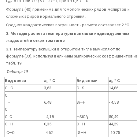
t
от х. При х
і
0,5 х
'
=2х—1; при x < 0,5 х
'
= 0.
всп
Формула (40) применима для гомологических рядов
н
-спиртов и
сложных эфиров нормального строения.
Средняя квадратическая погрешность расчета составляет 2
°
С.
3. Методы расчета температуры вспышки индивидуальных
жидкостей в открытом тигле
3.1. Температуру вспышки в открытом тигле вычисляют по
формуле (33), используя величины эмпирических коэффициентов и
табл. 19.
Таблица 19
Вид связи
a
,
°
С
Вид связи
a
,
°
С
j
j
С—С
3,63
C—S
14,86
С
6,48
Si—H
- 4,58
С
С=С
- 4,18
—SiC
l
50,49
3
С—Н
0,35
О—Н
44,29
С—О
4,62
S—H
10,75