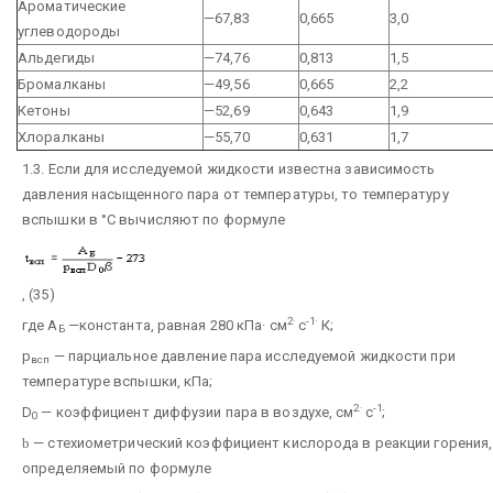
Ароматические
—67,83
0,665
3,0
углеводороды
Альдегиды
—74,76
0,813
1,5
Бромалканы
—49,56
0,665
2,2
Кетоны
—52,69
0,643
1,9
Хлоралканы
—55,70
0,631
1,7
1.3. Если для исследуемой жидкости известна зависимость
давления насыщенного пара от температуры, то температуру
вспышки в °С вычисляют по формуле
, (35)
2·
-1·
где А
—константа, равная 280 кПа· см
с
К;
Б
р
— парциальное давление пара исследуемой жидкости при
всп
температуре вспышки, кПа;
2·
-1
D
— коэффициент диффузии пара в воздухе, см
с
;
0
b
— стехиометрический коэффициент кислорода в реакции горения,
определяемый по формуле