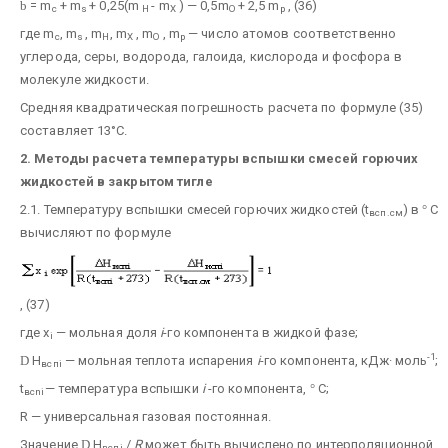
b
= m
+ m
+ 0,25(m
- m
) — 0,5m
+ 2,5 m
, (36)
c
s
H
X
O
p
где m
, m
, m
, m
, m
, m
— число атомов соответственно
c
s
H
X
O
p
углерода, серы, водорода, галоида, кислорода и фосфора в
молекуле жидкости.
Средняя квадратическая погрешность расчета по формуле (35)
составляет 13°С.
2. Методы расчета температуры вспышки смесей горючих
жидкостей в закрытом тигле
2.1. Температуру вспышки смесей горючих жидкостей (t
) в
°
С
всп.см
вычисляют по формуле
, (37)
где х
— мольная доля
i
-го компонента в жидкой фазе;
i
-1
D
H
— мольная теплота испарения
i
-го компонента, кДж· моль
;
вспi
t
— температура вспышки
i
-го компонента,
°
С;
вcni
R — универсальная газовая постоянная.
Значение
D
H
/
R
может быть вычислено по интерполяционной
вспi