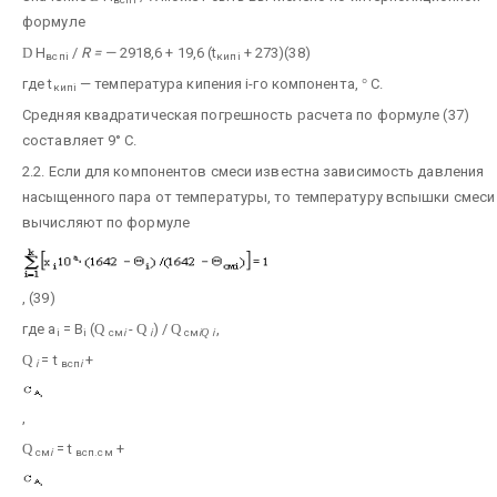
формуле
D
H
/
R = —
2918,6 + 19,6 (t
+ 273)(38)
вспi
кипi
где t
— температура кипения i-го компонента,
°
С.
кипi
Средняя квадратическая погрешность расчета по формуле (37)
составляет 9° С.
2.2. Если для компонентов смеси известна зависимость давления
насыщенного пара от температуры, то температуру вспышки смеси
вычисляют по формуле
, (39)
где a
= B
(
Q
-
Q
) /
Q
,
i
i
см
i
i
см
i
Q
i
Q
= t
+
i
всп
i
,
Q
= t
+
см
i
всп.см