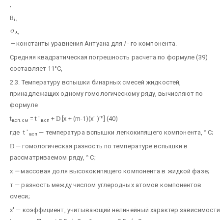
,
В
,
i
—
константы уравнения Антуана для
i
- го компонента.
Средняя квадратическая погрешность расчета по формуле (39)
составляет 11°С,
2.3. Температуру вспышки бинарных смесей жидкостей,
принадлежащих одному гомологическому ряду, вычисляют по
формуле
m
t
= t '
+
D
[x + (m-1)(x' )
] (40)
всп.см
всп
где t '
— температура вспышки легкокипящего компонента,
°
С;
всп
D
— гомологическая разность по температуре вспышки в
рассматриваемом ряду,
°
С;
х
—
массовая доля высококипящего компонента в жидкой фазе;
т — разность между числом углеродных атомов компонентов
смеси;
х' — коэффициент, учитывающий нелинейный характер зависимост