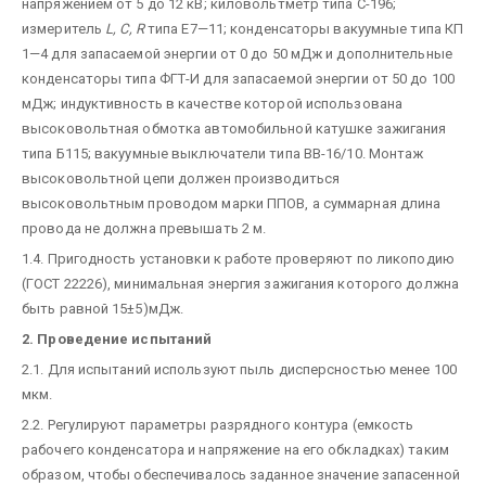
напряжением от 5 до 12 кВ; киловольтметр типа С-196;
измеритель
L, С, R
типа Е7—11; конденсаторы вакуумные типа КП
1—4 для запасаемой энергии от 0 до 50 мДж и дополнительные
конденсаторы типа ФГТ-И для запасаемой энергии от 50 до 100
мДж; индуктивность в качестве которой использована
высоковольтная обмотка автомобильной катушке зажигания
типа Б115; вакуумные выключатели типа ВВ-16/10. Монтаж
высоковольтной цепи должен производиться
высоковольтным проводом марки ППОВ, а суммарная длина
провода не должна превышать 2 м.
1.4. Пригодность установки к работе проверяют по ликоподию
(ГОСТ 22226), минимальная энергия зажигания которого должна
быть равной 15±5)мДж.
2. Проведение испытаний
2.1. Для испытаний используют пыль дисперсностью менее 100
мкм.
2.2. Регулируют параметры разрядного контура (емкость
рабочего конденсатора и напряжение на его обкладках) таким
образом, чтобы обеспечивалось заданное значение запасенной