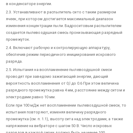
в конденсаторе энергии.
2.3. Устанавливают в распылитель сито с таким размером
ячеек, при котором достигается максимальный диапазон
изменения концентрации пыли. Бадроситовым распылителем
создается пылевоздушная смесь пронизывающая pазрядный
промежуток.
2.4. Включают рабочую и контролирующую аппаратуру,
обеспечив режим периодичного инициирования искрового
разряда.
2.5. Испытания на воспламенение пылевоздушной смеси
проводят при заведомо зажигающей энергии, дающей
вероятность воспламенения от 0,l до 0.6 При этом величина
разрядного промежутка равна 4 мм, расстояние между ситом и
электродами равно 10 мм.
Если при 100 мДж нет воспламенении пылевоздушной смеси, то
испытания повторяют, изменяя величину разрядного
промежутка (см. п. 1.1), высоту сита над электродами, а также
напряжение на вибраторе с шагом 50 В. Число искровых
разрядов в каждой серии должно быть не менее 100.