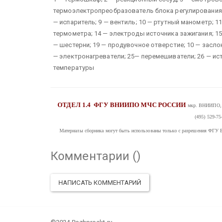
термоэлектропреобразователь блока регулирования т
— испаритель; 9 — вентиль; 10 — ртутный манометр; 1
термометра; 14 — электроды источника зажигания; 15
— шестерни; 19 — продувочное отверстие; 10 — заслон
— электронагреватели; 25— перемешиватели; 26 — ист
температуры
ОТДЕЛ 1.4
ФГУ ВНИИПО МЧС РОССИИ
мкр. ВНИИПО, д
(495) 529-75
Материалы сборника могут быть использованы только с разрешения
Комментарии (
)
НАПИСАТЬ КОММЕНТАРИЙ