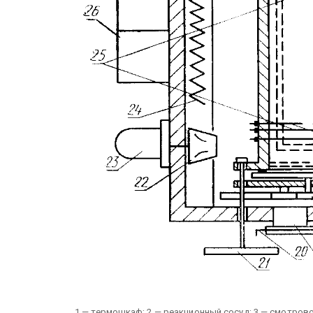
1 — термошкаф; 2 — реакционный сосуд; 3 — смотрово