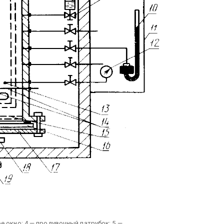
е окно; 4 — продувочный патрубок; 5 —