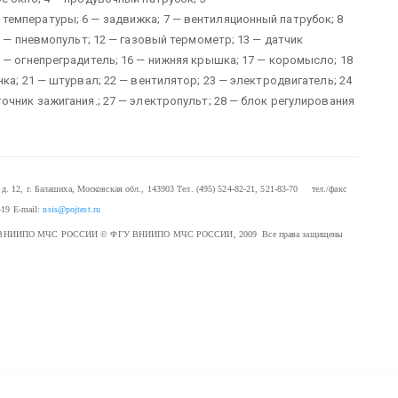
емпературы; 6 — задвижка; 7 — вентиляционный патрубок; 8
1 — пневмопульт; 12 — газовый термометр; 13 — датчик
 — огнепреградитель; 16 — нижняя крышка; 17 — коромысло; 18
ка; 21 — штурвал; 22 — вентилятор; 23 — электродвигатель; 24
очник зажигания.; 27 — электропульт; 28 — блок регулирования
. 12, г. Балашиха, Московская обл., 143903
Тел. (495) 524-82-21, 521-83-70 тел./факс
-19
E-mail:
nsis@pojtest.ru
 ФГУ ВНИИПО МЧС РОССИИ
© ФГУ ВНИИПО МЧС РОССИИ, 2009 Все права защищены