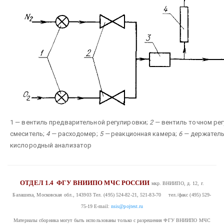
1 — вентиль предварительной регулировки;
2 —
вентиль точном ре
смеситель;
4 —
расходомер;
5 —
реакционная камера;
6 —
держатель 
кислородный анализатор
ОТДЕЛ 1.4
ФГУ ВНИИПО МЧС РОССИИ
мкр. ВНИИПО, д. 12, г.
Балашиха, Московская обл., 143903
Тел. (495) 524-82-21, 521-83-70 тел./факс (495) 529-
75-19
E-mail:
nsis@pojtest.ru
Материалы сборника могут быть использованы только с разрешения ФГУ ВНИИПО МЧС