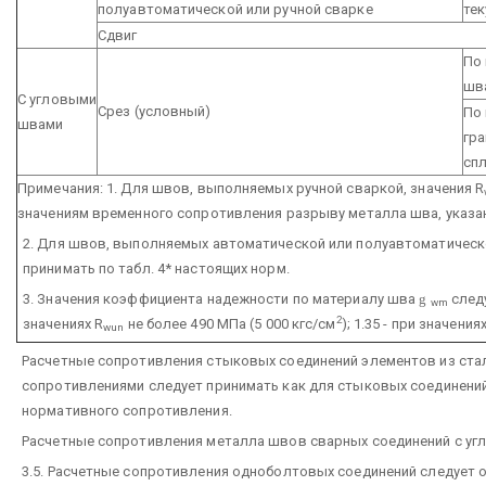
полуавтоматической или ручной сварке
тек
Сдвиг
По
шв
С угловыми
Срез (условный)
По
швами
гр
сп
Примечания: 1. Для швов, выполняемых ручной сваркой, значения R
значениям временного сопротивления разрыву металла шва, указан
2. Для швов, выполняемых автоматической или полуавтоматическо
принимать по табл. 4* настоящих норм.
3. Значения коэффициента надежности по материалу шва
g
следу
wm
2
значениях R
не более 490 МПа (5 000 кгс/см
); 1.35 - при значения
wun
Расчетные сопротивления стыковых соединений элементов из ст
сопротивлениями следует принимать как для стыковых соединений
нормативного сопротивления.
Расчетные сопротивления металла швов сварных соединений с угл
3.5. Расчетные сопротивления одноболтовых соединений следует