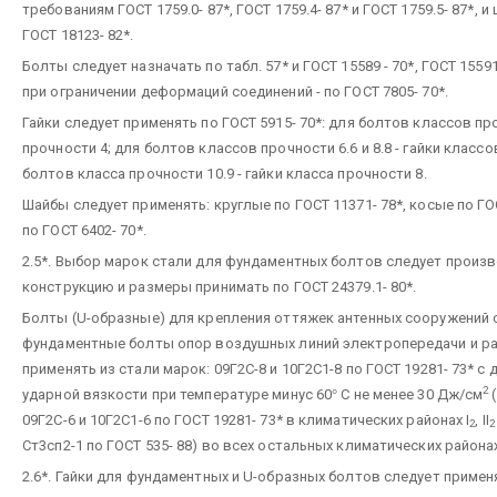
требованиям ГОСТ 1759.0- 87*, ГОСТ 1759.4- 87* и ГОСТ 1759.5- 87
ГОСТ 18123- 82*.
Болты следует назначать по табл. 57* и ГОСТ 15589 - 70*, ГОСТ 15591- 
при ограничении деформаций соединений - по ГОСТ 7805- 70*.
Гайки следует применять по ГОСТ 5915- 70*: для болтов классов прочно
прочности 4; для болтов классов прочности 6.6 и 8.8 - гайки класс
болтов класса прочности 10.9 - гайки класса прочности 8.
Шайбы следует применять: круглые по ГОСТ 11371- 78*, косые по Г
по ГОСТ 6402- 70*.
2.5*. Выбор марок стали для фундаментных болтов следует производ
конструкцию и размеры принимать по ГОСТ 24379.1- 80*.
Болты (U-образные) для крепления оттяжек антенных сооружений 
фундаментные болты опор воздушных линий электропередачи и ра
применять из стали марок: 09Г2С-8 и 10Г2С1-8 по ГОСТ 19281- 73* 
2
ударной вязкости при температуре минус 60
°
С не менее 30 Дж/см
(
09Г2С-6 и 10Г2С1-6 по ГОСТ 19281- 73* в климатических районах I
, II
2
2
Ст3сп2-1 по ГОСТ 535- 88) во всех остальных климатических района
2.6*. Гайки для фундаментных и U-образных болтов следует примен