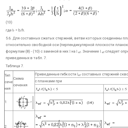
(13)
где
b
= b/h.
5.6. Для составных сжатых стержней, ветви которых соединены п
относительно свободной оси (перпендикулярной плоскости планок
формулам (8) - (10) с заменой в них
l
на
l
. Значение
l
следует опр
ef
ef
приведенных в табл. 7.
Таблица 7.
Приведенные гибкости
l
составных стержней скво
Тип
ef
Схема
с планками при
сече
сечения
ния
1
2