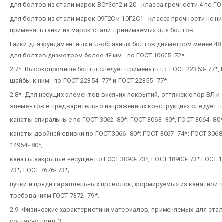
для болтов из стали марок ВСт3сп2 и 20 - класса прочности 4 по ГОС
для болтов из стали марок 09Г2С и 10Г2С1 - класса прочности не ни
применять гайки из марок стали, принимаемых для болтов.
Гайки для фундаментных и U-образных болтов диаметром менее 48 м
для болтов диаметром более 48 мм - по ГОСТ 10605- 72*.
2.7*. Высокопрочные болты следует применять по ГОСТ 22353- 77*, ГО
шайбы к ним - по ГОСТ 22354- 77* и ГОСТ 22355- 77*.
2.8*. Для несущих элементов висячих покрытий, оттяжек опор ВЛ и 
элементов в предварительно напряженных конструкциях следует п
канаты спиральные по ГОСТ 3062- 80*; ГОСТ 3063- 80*, ГОСТ 3064- 80*
канаты двойной свивки по ГОСТ 3066- 80*; ГОСТ 3067- 74*; ГОСТ 3068- 
14954- 80*;
канаты закрытые несущие по ГОСТ 3090- 73*; ГОСТ 18900- 73* ГОСТ 18
73*; ГОСТ 7676- 73*;
пучки и пряди параллельных проволок, формируемых из канатной
требованиям ГОСТ 7372- 79*.
2.9. Физические характеристики материалов, применяемых для ста
согласно прил. 3.