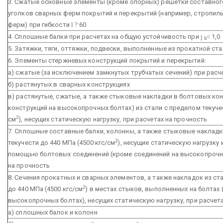
3. Сжатые основные элементы (кроме опорных) решетки составног
уголков сварных ферм покрытий и перекрытий (например, стропиль
ферм) при гибкости
l
?
60
4. Сплошные балки при расчетах на общую устойчивость при
j
<
1,0
b
5. Затяжки, тяги, оттяжки, подвески, выполненные из прокатной ст
6. Элементы стержневых конструкций покрытий и перекрытий:
а) сжатые (за исключением замкнутых трубчатых сечений) при расч
б) растянутых в сварных конструкциях
в) растянутые, сжатые, а также стыковые накладки в болтовых ко
конструкций на высокопрочных болтах) из стали с пределом текучес
2
см
), несущих статическую нагрузку, при расчетах на прочность
7. Сплошные составные балки, колонны, а также стыковые накладк
2
текучести до 440 МПа (4500 кгс/см
), несущие статическую нагрузку
помощью болтовых соединений (кроме соединений на высокопрочны
на прочность
8. Сечения прокатных и сварных элементов, а также накладок из ст
2
до 440 МПа (4500 кгс/см
) в местах стыков, выполненных на болтах
высокопрочных болтах), несущих статическую нагрузку, при расчета
а) сплошных балок и колонн