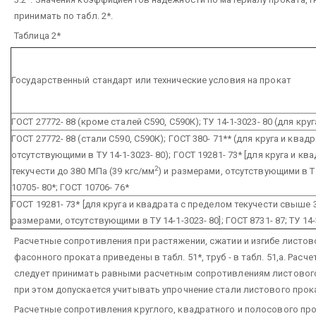
принимать по табл. 2*.
Таблица 2*
Государственный стандарт или технические условия на прокат
ГОСТ 27772- 88 (кроме сталей С590, С590К); ТУ 14-1-3023- 80 (для кру
ГОСТ 27772- 88 (стали С590, С590К); ГОСТ 380- 71** (для круга и ква
отсутствующими в ТУ 14-1-3023- 80); ГОСТ 19281- 73* [для круга и к
2
текучести до 380 МПа (39 кгс/мм
) и размерами, отсутствующими в ТУ
10705- 80*; ГОСТ 10706- 76*
ГОСТ 19281- 73* [для круга и квадрата с пределом текучести свыше 
размерами, отсутствующими в ТУ 14-1-3023- 80]; ГОСТ 8731- 87; ТУ 14-
Расчетные сопротивления при растяжении, сжатии и изгибе листо
фасонного проката приведены в табл. 51*, труб - в табл. 51,а. Ра
следует принимать равными расчетным сопротивлениям листового 
при этом допускается учитывать упрочнение стали листового прока
Расчетные сопротивления круглого, квадратного и полосового прок