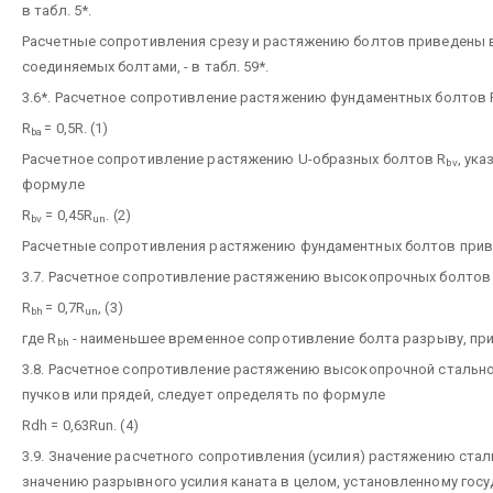
в табл. 5*.
Расчетные сопротивления срезу и растяжению болтов приведены в 
соединяемых болтами, - в табл. 59*.
3.6*. Расчетное сопротивление растяжению фундаментных болтов 
R
= 0,5R. (1)
ba
Расчетное сопротивление растяжению U-образных болтов R
, ука
bv
формуле
R
= 0,45R
. (2)
bv
un
Расчетные сопротивления растяжению фундаментных болтов приве
3.7. Расчетное сопротивление растяжению высокопрочных болтов
R
= 0,7R
, (3)
bh
un
где R
- наименьшее временное сопротивление болта разрыву, прин
bh
3.8. Расчетное сопротивление растяжению высокопрочной стальн
пучков или прядей, следует определять по формуле
Rdh = 0,63Run. (4)
3.9. Значение расчетного сопротивления (усилия) растяжению ста
значению разрывного усилия каната в целом, установленному гос