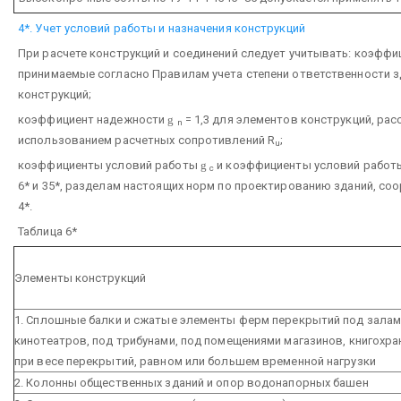
4*. Учет условий работы и назначения конструкций
При расчете конструкций и соединений следует учитывать: коэфф
принимаемые согласно Правилам учета степени ответственности з
конструкций;
коэффициент надежности
g
= 1,3 для элементов конструкций, ра
n
использованием расчетных сопротивлений R
;
u
коэффициенты условий работы
g
и коэффициенты условий работ
c
6* и 35*, разделам настоящих норм по проектированию зданий, соор
4*.
Таблица 6*
Элементы конструкций
1. Сплошные балки и сжатые элементы ферм перекрытий под залами
кинотеатров, под трибунами, под помещениями магазинов, книгохран
при весе перекрытий, равном или большем временной нагрузки
2. Колонны общественных зданий и опор водонапорных башен