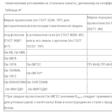
техническими условиями на стальные канаты, деленному на коэф
Таблица 4*
Марки порошк
Марки проволоки (по ГОСТ 2246- 70*) для
проволоки (по 
автоматической или полуавтоматической сварки
26271- 84)
под флюсом
в углекислом газе
(по ГОСТ 8050- 85)
(ГОСТ 9087-
или в его смеси с аргоном
(по ГОСТ
81*)
10157- 79*)
Св-08, Св-08А
-
-
Св-08ГА
-
-
Св-10ГА
Св-08Г2С
ПП-АН8, ПП-АН
Св-10НМА,
Св-08Г2С*
-
Св-10Г2
Св-09ХН2ГМЮ
Св-10ХГ2СМА
-
Св-08Х1ДЮ
Св-08ХГ2ДЮ
* При сварке проволокой Св-08Г2С значения R
следует принимать
wun
для угловых швов с катетом k
Ј
8 мм в конструкциях из стали с пред
f
более.