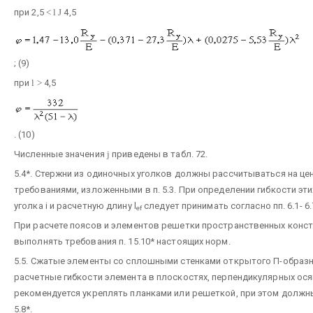
при 2,5
<
l
Ј
4,5
; (9)
при
l
>
4,5
. (10)
Численные значения
j
приведены в табл. 72.
5.4*. Стержни из одиночных уголков должны рассчитываться на це
требованиями, изложенными в п. 5.3. При определении гибкости эт
уголка i и расчетную длину l
следует принимать согласно пп. 6.1- 6.
ef
При расчете поясов и элементов решетки пространственных конст
выполнять требования п. 15.10* настоящих норм.
5.5. Сжатые элементы со сплошными стенками открытого П-образн
расчетные гибкости элемента в плоскостях, перпендикулярных осям с
рекомендуется укреплять планками или решеткой, при этом должны
5.8*.