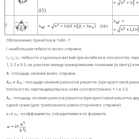
3
Обозначения, принятые в табл. 7:
l -наибольшая гибкость всего стержня;
l
,
l
,
l
- гибкости отдельных ветвей при изгибе их в плоскостях, п
1
2
3
1, 2-2 и 3-3, на участках между приваренными планками (в свету) и
А - площадь сечения всего стержня;
A
и A
- площади сечений раскосов решеток (при крестовой решет
d1
d2
плоскостях, перпендикулярных осям соответственно 1-1 и 2-2:
А
- площадь сечения раскоса решетки (при крестовой решетке-дв
d
одной грани (для трехгранного равностороннего стержня);
a
и
a
- коэффициенты, определяемые по формуле
1
2