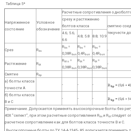
Таблица 5*
Расчетные сопротивления одноболт
срезу и растяжению
Напряженное
Условное
болтов класса
смятию соед
состояние
обозначение
текучести до
4.6; 5.6;
4.8; 5.8
8.8; 10.9
6.6
R
=
R
=
R
=
bs
bs
bs
Срез
R
-
bs
0,38R
0,4R
0,4R
bun
bun
bun
R
=
R
=
R
=
bt s
bt
bt
Растяжение
R
-
bt
0,38R
0,38R
0,38R
bun
bun
bun
Смятие
R
bp
а) болты класса
-
-
-
точности А
б) болты класса
-
-
-
В и С
Примечание. Допускается применять высокопрочные болты без рег
40Х "селект", при этом расчетные сопротивления R
и R
следует оп
bs
bt
расчетное сопротивление как для болтов класса точности В и С.
Высокопрочные болты по ТУ 14-4-1345- 85 допускается применять т