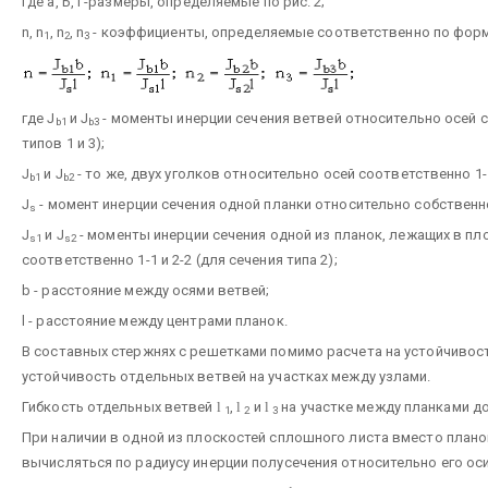
где a, Ь, I -размеры, определяемые по рис. 2;
n, n
, n
, n
- коэффициенты, определяемые соответственно по фор
1
2
3
где J
и J
- моменты инерции сечения ветвей относительно осей со
b1
b3
типов 1 и 3);
J
и J
- то же, двух уголков относительно осей соответственно 1-1 
b1
b2
J
- момент инерции сечения одной планки относительно собственной 
s
J
и J
- моменты инерции сечения одной из планок, лежащих в пл
s1
s2
соответственно 1-1 и 2-2 (для сечения типа 2);
b - расстояние между осями ветвей;
l - расстояние между центрами планок.
В составных стержнях с решетками помимо расчета на устойчивос
устойчивость отдельных ветвей на участках между узлами.
Гибкость отдельных ветвей
l
,
l
и
l
на участке между планками до
1
2
3
При наличии в одной из плоскостей сплошного листа вместо планок 
вычисляться по радиусу инерции полусечения относительно его ос