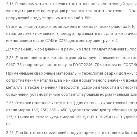
2.1*. В зависимости от степени ответственности конструкций здани
эксплуатации все конструкции разделяются на четыре группы. Ста
сооружений следует принимать по табл. 50*.
Стали для конструкций, возводимых в климатических районах I
, I
, 
1
2
отапливаемых помещениях, следует принимать как для климатическ
исключением стали С245 и С275 для конструкции группы 2.
Для фланцевых соединений и рамных узлов следует применять прока
2.2*. Для сварки стальных конструкций следует применять: электр
9467- 75; сварочную проволоку по ГОСТ 2246- 70*; флюсы по ГОСТ 908
Применяемые сварочные материалы и технология сварки должны о
сопротивления металла шва не ниже нормативного значения врем
металла, а также значения твердости, ударной вязкости и относи
соединений, установленные соответствующими нормативными док
2.3*. Отливки (опорные части и т. п.) для стальных конструкций с
стали марок 15Л, 25Л, 35Л и 45Л, удовлетворяющей требованиям для г
75*, а также из серого чугуна марок СЧ15, СЧ20, СЧ25 и СЧ30, удо
85.
2.4*. Для болтовых соединений следует применять стальные болт