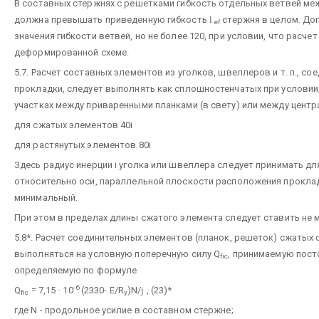
В составных стержнях с решетками гибкость отдельных ветвей меж
должна превышать приведенную гибкость
l
стержня в целом. До
ef
значения гибкости ветвей, но не более 120, при условии, что расче
деформированной схеме.
5.7. Расчет составных элементов из уголков, швеллеров и т. п., с
прокладки, следует выполнять как сплошностенчатых при условии
участках между приваренными планками (в свету) или между цент
для сжатых элементов 40i
для растянутых элементов 80i
Здесь радиус инерции i уголка или швеллера следует принимать д
относительно оси, параллельной плоскости расположения прокладо
минимальный.
При этом в пределах длины сжатого элемента следует ставить не 
5.8*. Расчет соединительных элементов (планок, решеток) сжатых
выполняться на условную поперечную силу Q
, принимаемую пост
fic
определяемую по формуле
-6
Q
= 7,15
·
10
(2330- E/R
)N/
j
, (23)*
fic
y
где N - продольное усилие в составном стержне;