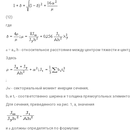
(12)
где
a
=
a
h - относительное расстояние между центром тяжести и цент
x
/
Здесь
;
J
w
- секториальный момент инерции сечения;
b
и t
- соответственно ширина и толщина прямоугольных элементо
i
i
Для сечения, приведенного на рис. 1, а, значения
и
a
должны определяться по формулам: