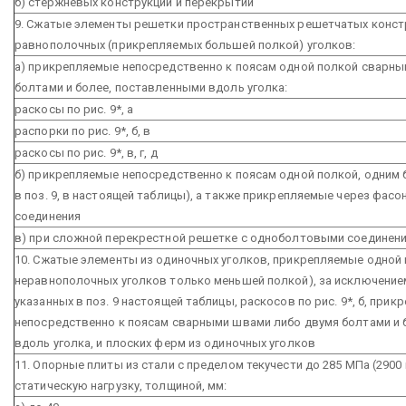
б) стержневых конструкций и перекрытий
9. Сжатые элементы решетки пространственных решетчатых конст
равнополочных (прикрепляемых большей полкой) уголков:
а) прикрепляемые непосредственно к поясам одной полкой сварн
болтами и более, поставленными вдоль уголка:
раскосы по рис. 9*, а
распорки по рис. 9*, б, в
раскосы по рис. 9*, в, г, д
б) прикрепляемые непосредственно к поясам одной полкой, одним 
в поз. 9, в настоящей таблицы), а также прикрепляемые через фасо
соединения
в) при сложной перекрестной решетке с одноболтовыми соединениям
10. Сжатые элементы из одиночных уголков, прикрепляемые одной 
неравнополочных уголков только меньшей полкой), за исключение
указанных в поз. 9 настоящей таблицы, раскосов по рис. 9*, б, при
непосредственно к поясам сварными швами либо двумя болтами и 
вдоль уголка, и плоских ферм из одиночных уголков
11. Опорные плиты из стали с пределом текучести до 285 МПа (2900 
статическую нагрузку, толщиной, мм: