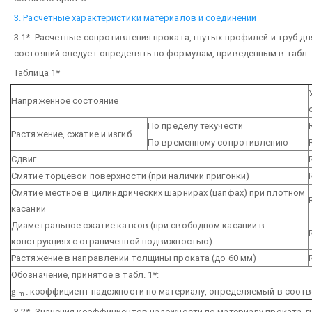
3. Расчетные характеристики материалов и соединений
3.1*. Расчетные сопротивления проката, гнутых профилей и труб 
состояний следует определять по формулам, приведенным в табл. 
Таблица 1*
Напряженное состояние
По пределу текучести
Растяжение, сжатие и изгиб
По временному сопротивлению
Сдвиг
Смятие торцевой поверхности (при наличии пригонки)
Смятие местное в цилиндрических шарнирах (цапфах) при плотном
касании
Диаметральное сжатие катков (при свободном касании в
конструкциях с ограниченной подвижностью)
Растяжение в направлении толщины проката (до 60 мм)
Обозначение, принятое в табл. 1*:
g
коэффициент надежности по материалу, определяемый в соответ
m -
3.2*. Значения коэффициентов надежности по материалу проката, г