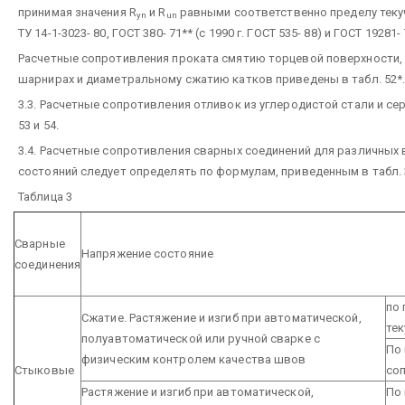
принимая значения R
и R
равными соответственно пределу теку
yn
un
ТУ 14-1-3023- 80, ГОСТ 380- 71** (с 1990 г. ГОСТ 535- 88) и ГОСТ 19281- 
Расчетные сопротивления проката смятию торцевой поверхности,
шарнирах и диаметральному сжатию катков приведены в табл. 52*
3.3. Расчетные сопротивления отливок из углеродистой стали и сер
53 и 54.
3.4. Расчетные сопротивления сварных соединений для различных
состояний следует определять по формулам, приведенным в табл. 
Таблица 3
Сварные
Напряжение состояние
соединения
по 
Сжатие. Растяжение и изгиб при автоматической,
тек
полуавтоматической или ручной сварке с
По
физическим контролем качества швов
Стыковые
со
Растяжение и изгиб при автоматической,
По