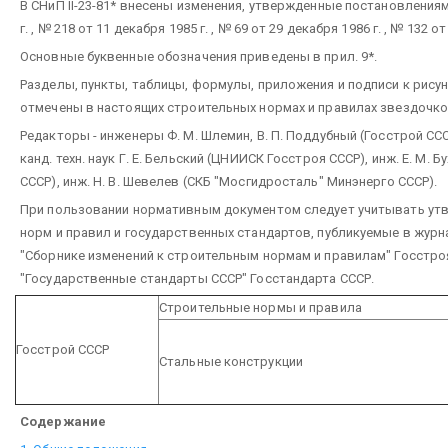
В СНиП II-23-81* внесены изменения, утвержденные постановлениям
г. , № 218 от 11 декабря 1985 г. , № 69 от 29 декабря 1986 г. , № 132 от
Основные буквенные обозначения приведены в прил. 9*.
Разделы, пункты, таблицы, формулы, приложения и подписи к рису
отмечены в настоящих строительных нормах и правилах звездочко
Редакторы - инженеры Ф. М. Шлемин, В. П. Поддубный (Госстрой СССР)
канд. техн. наук Г. Е. Бельский (ЦНИИСК Госстроя СССР), инж. Е. М.
СССР), инж. Н. В. Шевелев (СКБ "Мосгидросталь" Минэнерго СССР).
При пользовании нормативным документом следует учитывать ут
норм и правил и государственных стандартов, публикуемые в журн
"Сборнике изменений к строительным нормам и правилам" Госстро
"Государственные стандарты СССР" Госстандарта СССР.
Строительные нормы и правила
Госстрой СССР
Стальные конструкции
Содержание