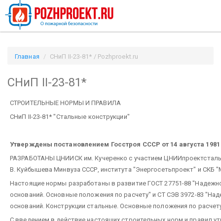
Главная
СНиП II-23-81* / Pozhproekt.ru
СНиП II-23-81*
СТРОИТЕЛЬНЫЕ НОРМЫ И ПРАВИЛА
СНиП II-23-81* "Стальные конструкции"
Утверждены постановлением Госстроя СССР от 14 августа 1981 
РАЗРАБОТАНЫ ЦНИИСК им. Кучеренко с участием ЦНИИпроектстальк
В. Куйбышева Минвуза СССР, института "Энергосетьпроект" и СКБ 
Настоящие нормы разработаны в развитие ГОСТ 27751-88 "Надежно
оснований. Основные положения по расчету" и СТ СЭВ 3972-83 "На
оснований. Конструкции стальные. Основные положения по расчету
С введением в действие настоящих строительных норм и правил ут