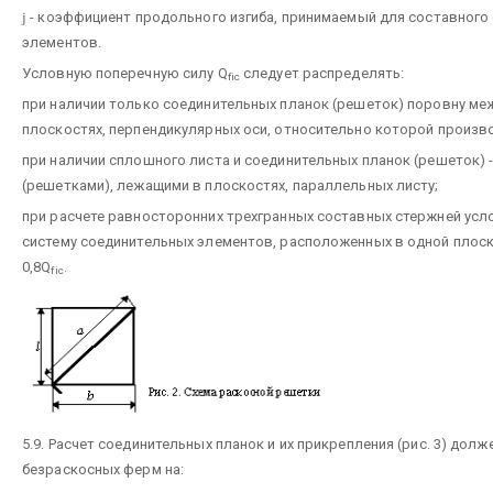
j
- коэффициент продольного изгиба, принимаемый для составного
элементов.
Условную поперечную силу Q
следует распределять:
fic
при наличии только соединительных планок (решеток) поровну ме
плоскостях, перпендикулярных оси, относительно которой произв
при наличии сплошного листа и соединительных планок (решеток) 
(решетками), лежащими в плоскостях, параллельных листу;
при расчете равносторонних трехгранных составных стержней усло
систему соединительных элементов, расположенных в одной плос
0,8Q
.
fic
5.9. Расчет соединительных планок и их прикрепления (рис. 3) дол
безраскосных ферм на: