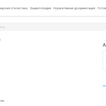
арная статистика
Энциклопедия
Нормативная документация
Гото
t.ru
)
А
ия;