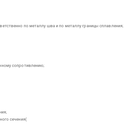
ветственно по металлу шва и по металлу границы сплавления;
енному сопротивлению;
ния;
ного сечения(