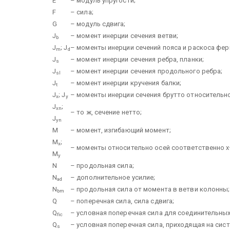
E
– модуль упругости;
F
– сила;
G
– модуль сдвига;
J
– момент инерции сечения ветви;
b
J
; J
– моменты инерции сечений пояса и раскоса фе
m
d
J
– момент инерции сечения ребра, планки;
s
J
– момент инерции сечения продольного ребра;
sl
J
– момент инерции кручения балки;
t
J
; J
– моменты инерции сечения брутто относительно 
x
y
J
;
xn
– то ж, сечение нетто;
J
yn
M
– момент, изгибающий момент;
M
;
x
– моменты относительно осей соответственно х– 
M
y
N
– продольная сила;
N
– дополнительное усилие;
ad
N
– продольная сила от момента в ветви колонны;
bm
Q
– поперечная сила, сила сдвига;
Q
– условная поперечная сила для соединительны
fic
Q
– условная поперечная сила, приходящая на сис
s