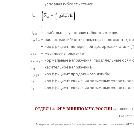
– условная гибкость стенки
`l
w
;
`l
– наибольшая условная гибкость стенки;
uw
l
;
l
– расчетные гибкости элемента в плоскостях, пе
х
у
n
– коэффициент поперечной деформации стали (П
s
– местное напряжение;
loc
s
;
s
– нормальные напряжения, параллельные осям со
х
у
t
– касательное напряжение;
ху
j
– коэффициент продольного изгиба;
(х,у)
j
– коэффициент снижения расчетных сопротивлен
b
j
– коэффициент снижения расчетных сопротивлен
е
ОТДЕЛ 1.4
ФГУ ВНИИПО МЧС РОССИИ
мкр. ВНИИПО, д
(495) 529-75
Материалы сборника могут быть использованы только с разрешения