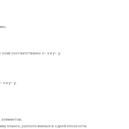
рмы;
осей соответственно x– x и y– y;
х и у– у;
х элементов;
тему планок, расположенных в одной плоскости;