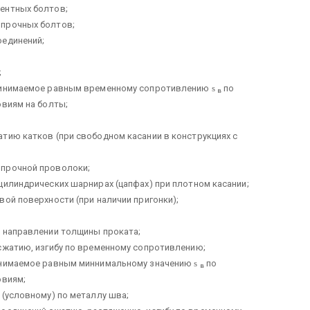
ентных болтов;
прочных болтов;
оединений;
;
принимаемое равным временному сопротивлению
s
по
в
овиям на болты;
тию катков (при свободном касании в конструкциях с
прочной проволоки;
цилиндрических шарнирах (цапфах) при плотном касании;
ой поверхности (при наличии пригонки);
 направлении толщины проката;
сжатию, изгибу по временному сопротивлению;
инимаемое равным миннимальному значению
s
по
в
овиям;
(условному) по металлу шва;