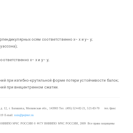
рпендикулярных осям соответственно х– х и у– у;
уассона);
ответственно х– х и у– у;
ий при изгибно-крутильной форме потери устойчивости балок;
ий при внецентренном сжатии.
. 12, г. Балашиха, Московская обл., 143903
Тел. (495) 524-82-21, 521-83-70 тел./факс
-19
E-mail:
nsis@pojtest.ru
 ФГУ ВНИИПО МЧС РОССИИ
© ФГУ ВНИИПО МЧС РОССИИ, 2009 Все права защищены