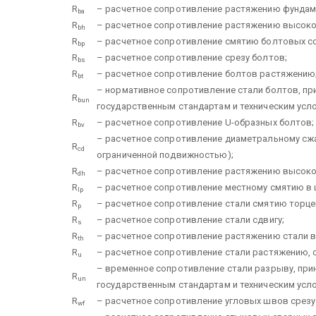
R
– расчетное сопротивление растяжению фундам
ba
R
– расчетное сопротивление растяжению высоко
bh
R
– расчетное сопротивление смятию болтовых с
bp
R
– расчетное сопротивление срезу болтов;
bs
R
– расчетное сопротивление болтов растяжению
bt
– нормативное сопротивление стали болтов, 
R
bun
государственным стандартам и техническим усл
R
– расчетное сопротивление U-образных болтов;
bv
– расчетное сопротивление диаметральному сжа
R
cd
ограниченной подвижностью);
R
– расчетное сопротивление растяжению высоко
dh
R
– расчетное сопротивление местному смятию в 
lp
R
– расчетное сопротивление стали смятию торцев
p
R
– расчетное сопротивление стали сдвигу;
s
R
– расчетное сопротивление растяжению стали в
th
R
– расчетное сопротивление стали растяжению, 
u
– временное сопротивление стали разрыву, пр
R
un
государственным стандартам и техническим усл
R
– расчетное сопротивление угловых швов срезу 
wf