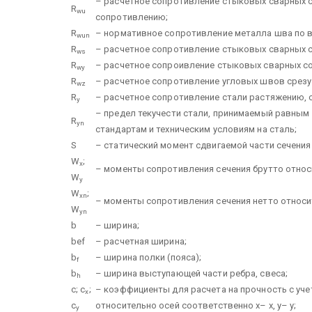
– расчетное сопротивление стыковых сварных с
R
wu
сопротивлению;
R
– нормативное сопротивление металла шва по 
wun
R
– расчетное сопротивление стыковых сварных с
ws
R
– расчетное сопроивление стыковых сварных сое
wy
R
– расчетное сопротивление угловых швов срезу 
wz
R
– расчетное сопротивление стали растяжению, с
y
– предел текучести стали, принимаемый равным
R
yn
стандартам и техническим условиям на сталь;
S
– статический момент сдвигаемой части сечения
W
;
x
– моменты сопротивления сечения брутто относи
W
y
W
;
xn
– моменты сопротивления сечения нетто относит
W
yn
b
– ширина;
bef
– расчетная ширина;
b
– ширина полки (пояса);
f
b
– ширина выступающей части ребра, свеса;
h
с; с
;
– коэффициенты для расчета на прочность с уче
х
с
относительно осей соответственно х– х, у– у;
у