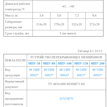
Диапазон рабочих
-45…+40
температур,°С
Масса, кг
3,6
5,0
7,3
9,4
Габаритные
214х20
270х20
322х20
372х20
размеры, мм
Срок службы, лет
5 (не менее)
Таблица 4.1.10.13
УСТРОЙСТВО ПЕРЕКРЫВАЮЩЕЕ МЕМБРАННОЕ
ПОКАЗАТЕЛИ
МПУ-50
МПУ-80
МПУ-100
МПУ-150
МПУ-200
Код
48 5488
48 5488
48 5488
48 5488
48 5488
продукции
0062*
0063*
0064*
0065*
0066*
Нормативный
ТУ 4854-009-96308671-08
документ
Код
предприятия-
61523870
изготовителя