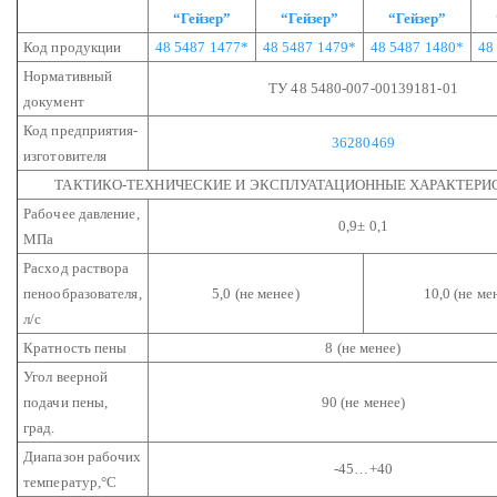
“Гейзер”
“Гейзер”
“Гейзер”
Код продукции
48 5487 1477*
48 5487 1479*
48 5487 1480*
48
Нормативный
ТУ 48 5480-007-00139181-01
документ
Код предприятия-
36280469
изготовителя
ТАКТИКО-ТЕХНИЧЕСКИЕ И ЭКСПЛУАТАЦИОННЫЕ ХАРАКТЕРИ
Рабочее давление,
0,9± 0,1
МПа
Расход раствора
пенообразователя,
5,0 (не менее)
10,0 (не ме
л/с
Кратность пены
8 (не менее)
Угол веерной
подачи пены,
90 (не менее)
град.
Диапазон рабочих
-45…+40
температур,°С