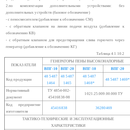
2.по комплектации дополнительными устройствами: без
дополнительных устройств (базовое обозначение)
- с пеносмесителем (добавление к обозначению СМ)
- с обратным клапаном на линии подачи воздуха (добавление к
обозначению КВ)
- с обратным клапаном для предотвращения слива горючего через
генератор (добавление к обозначению КГ)
Таблица 4.1.10.2
ГЕНЕРАТОРЫ ПЕНЫ ВЫСОКОНАПОРНЫЕ
ПОКАЗАТЕЛИ
ВПГ-10
ВПГ-20
ВПГ-10
ВПГ-20
48 5487
48 5487
48 5487
Код продукции
48 5487 1469*
1464
1465
1468*
Нормативный
ТУ 4854-002-
1021.25.009.00.000 ТУ
документ
45416838-98
Код предприятия-
45416838
36280469
изготовителя
ТАКТИКО-ТЕХНИЧЕСКИЕ И ЭКСПЛУАТАЦИОННЫЕ
ХАРАКТЕРИСТИКИ