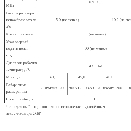
0,9± 0,1
МПа
Расход раствора
пенообразователя,
5,0 (не менее)
10,0 (не ме
л/с
Кратность пены
8 (не менее)
Угол веерной
подачи пены,
90 (не менее)
град.
Диапазон рабочих
-45…+40
температур,°С
Масса, кг
40,0
45,0
40,0
Габаритные
700х450х1200
900х1200х450
700х450х1200
90
размеры, мм
Срок службы, лет
15
* с индексом Г - горизонтальное исполнение с удлинённым
пеносливом для ЖБР