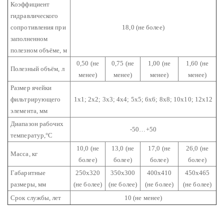
Коэффициент
гидравлического
сопротивления при
18,0 (не более)
заполненном
полезном объёме, м
0,50 (не
0,75 (не
1,00 (не
1,60 (не
Полезный объём, л
менее)
менее)
менее)
менее)
Размер ячейки
фильтрирующего
1х1; 2х2; 3х3; 4х4; 5х5; 6х6; 8х8; 10х10; 12х12
элемента, мм
Диапазон рабочих
-50…+50
температур,°С
10,0 (не
13,0 (не
17,0 (не
26,0 (не
Масса, кг
более)
более)
более)
более)
Габаритные
250х320
350х300
400х410
450х465
размеры, мм
(не более)
(не более)
(не более)
(не более)
Срок службы, лет
10 (не менее)