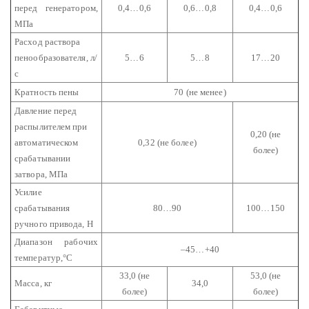
перед генератором,
0,4…0,6
0,6…0,8
0,4…0,6
МПа
Расход раствора
пенообразователя, л/
5…6
5…8
17…20
с
Кратность пены
70 (не менее)
Давление перед
распылителем при
0,20 (не
автоматическом
0,32 (не более)
более)
срабатывании
затвора, МПа
Усилие
срабатывания
80…90
100…150
ручного привода, Н
Диапазон рабочих
–45…+40
температур,°С
33,0 (не
53,0 (не
Масса, кг
34,0
более)
более)