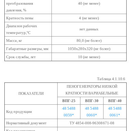
преобразования
40 (не менее)
давления, %
Кратность пены
4 (не менее)
Диапазон рабочих
нет данных
температур,°С
Масса, кг
80,0 (не более)
Габаритные размеры, мм
1050х280х320 (не более)
Срок службы, лет
10 (не менее)
Таблица 4.1.10.6
ПЕНОГЕНЕРАТОРЫ НИЗКОЙ
КРАТНОСТИ ВАРИАБЕЛЬНЫЕ
ПОКАЗАТЕЛИ
ВПГ-25
ВПГ-30
ВПГ-40
48 5488
48 5488
48 5488
Код продукции
0059*
0060*
0061*
Нормативный документ
ТУ 4854-008-96308671-08
Код предприятия-