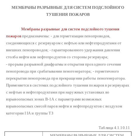
МЕМБРАНЫ РАЗРЫВНЫЕ ДЛЯ СИСТЕМ ПОДСЛОЙНОГО
ТУШЕНИЯ ПОЖАРОВ
Мембраны разрывные для систем подслойного тушения
пожаров
предназначены:
- для герметизации пенопроводов,
соединяющихся с резервуаром с нефтью или нефтепродуктами от
внешних пенопроводов;
- гарантированного удержания давления
столба нефти или нефтепродуктов со стороны резервуара;
- прорыва разрывной диафрагмы и открытия проходного сечения
пенопровода при срабатывании пеногенератора;
- герметичного
перекрытия пенопровода при прекращении работы пеногенератора.
Применяется в системах подслойного тушения пожаров в резервуарах
с нефтью и нефтепродуктами при наружных установках во
взрывоопасных зонах В-1А с параметрами возможных
взрывоопасных смесей паров нефти и нефтепродуктов с воздухом
категории І ІА и группы ТЗ
Таблица 4.1.10.11
МЕМБРАНЫ РАЗРЫВНЫЕ ДЛЯ СИСТЕМ