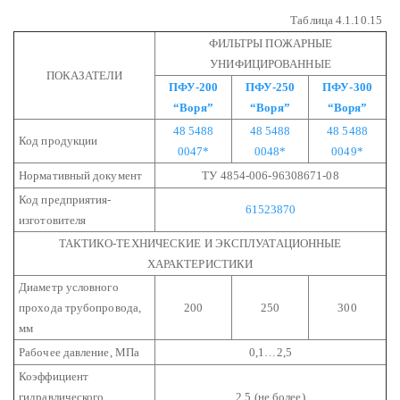
Таблица 4.1.10.15
ФИЛЬТРЫ ПОЖАРНЫЕ
УНИФИЦИРОВАННЫЕ
ПОКАЗАТЕЛИ
ПФУ-200
ПФУ-250
ПФУ-300
“Воря”
“Воря”
“Воря”
48 5488
48 5488
48 5488
Код продукции
0047*
0048*
0049*
Нормативный документ
ТУ 4854-006-96308671-08
Код предприятия-
61523870
изготовителя
ТАКТИКО-ТЕХНИЧЕСКИЕ И ЭКСПЛУАТАЦИОННЫЕ
ХАРАКТЕРИСТИКИ
Диаметр условного
прохода трубопровода,
200
250
300
мм
Рабочее давление, МПа
0,1…2,5
Коэффициент
гидравлического
2,5 (не более)