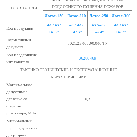
ПОДСЛОЙНОГО ТУШЕНИЯ ПОЖАРОВ
ПОКАЗАТЕЛИ
Лотос-150
Лотос-200
Лотос-250
Лотос-300
48 5487
48 5487
48 5487
48 5487
Код продукции
1472*
1473*
1474*
1475*
Нормативный
1021.25.005.00.000 ТУ
документ
Код предприятия-
36280469
изготовителя
ТАКТИКО-ТЕХНИЧЕСКИЕ И ЭКСПЛУАТАЦИОННЫЕ
ХАРАКТЕРИСТИКИ
Максимальное
допустимое
давление со
0,3
стороны
резервуара, МПа
Минимальный
перепад давления
для разрыва