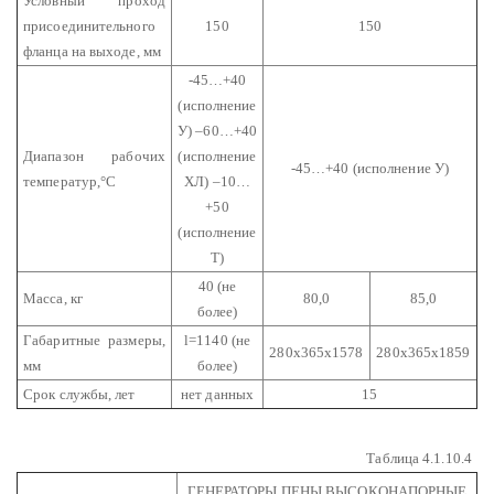
Условный проход
присоединительного
150
150
фланца на выходе, мм
-45…+40
(исполнение
У)
–60…+40
Диапазон рабочих
(исполнение
-45…+40 (исполнение У)
температур,°С
ХЛ)
–10…
+50
(исполнение
Т)
40 (не
Масса, кг
80,0
85,0
более)
Габаритные размеры,
l=1140 (не
280х365х1578
280х365х1859
мм
более)
Срок службы, лет
нет данных
15
Таблица 4.1.10.4
ГЕНЕРАТОРЫ ПЕНЫ ВЫСОКОНАПОРНЫЕ