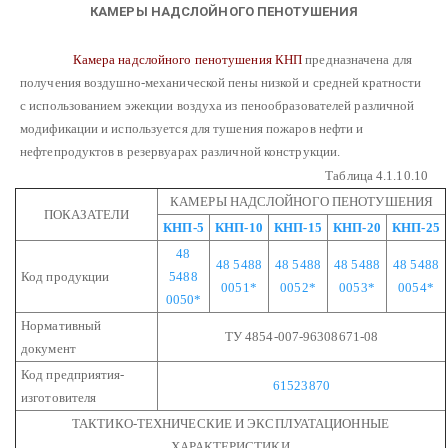
КАМЕРЫ НАДСЛОЙНОГО ПЕНОТУШЕНИЯ
Камера надслойного пенотушения КНП
предназначена для
получения воздушно-механической пены низкой и средней кратности
с использованием эжекции воздуха из пенообразователей различной
модификации и используется для тушения пожаров нефти и
нефтепродуктов в резервуарах различной конструкции.
Таблица 4.1.10.10
КАМЕРЫ НАДСЛОЙНОГО ПЕНОТУШЕНИЯ
ПОКАЗАТЕЛИ
КНП-5
КНП-10
КНП-15
КНП-20
КНП-25
48
48 5488
48 5488
48 5488
48 5488
Код продукции
5488
0051*
0052*
0053*
0054*
0050*
Нормативный
ТУ 4854-007-96308671-08
документ
Код предприятия-
61523870
изготовителя
ТАКТИКО-ТЕХНИЧЕСКИЕ И ЭКСПЛУАТАЦИОННЫЕ
ХАРАКТЕРИСТИКИ