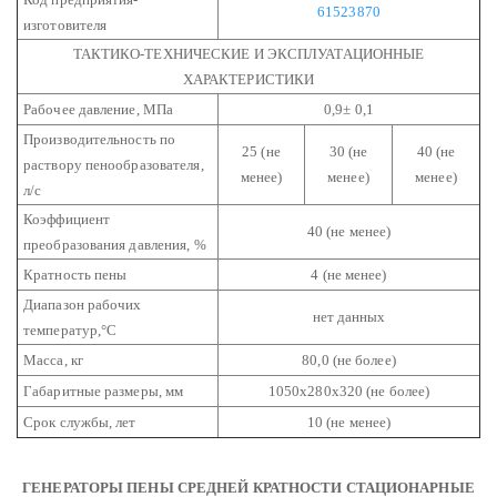
61523870
изготовителя
ТАКТИКО-ТЕХНИЧЕСКИЕ И ЭКСПЛУАТАЦИОННЫЕ
ХАРАКТЕРИСТИКИ
Рабочее давление, МПа
0,9± 0,1
Производительность по
25 (не
30 (не
40 (не
раствору пенообразователя,
менее)
менее)
менее)
л/с
Коэффициент
40 (не менее)
преобразования давления, %
Кратность пены
4 (не менее)
Диапазон рабочих
нет данных
температур,°С
Масса, кг
80,0 (не более)
Габаритные размеры, мм
1050х280х320 (не более)
Срок службы, лет
10 (не менее)
ГЕНЕРАТОРЫ ПЕНЫ СРЕДНЕЙ КРАТНОСТИ СТАЦИОНАРНЫЕ