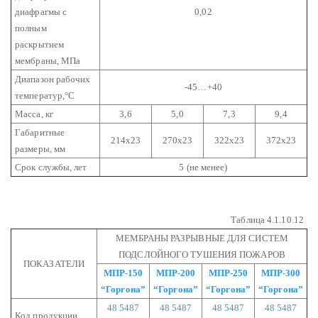
диафрагмы с
0,02
полным
раскрытием
мембраны, МПа
Диапазон рабочих
-45…+40
температур,°С
Масса, кг
3,6
5,0
7,3
9,4
Габаритные
214х23
270х23
322х23
372х23
размеры, мм
Срок службы, лет
5 (не менее)
Таблица 4.1.10.12
МЕМБРАНЫ РАЗРЫВНЫЕ ДЛЯ СИСТЕМ
ПОДСЛОЙНОГО ТУШЕНИЯ ПОЖАРОВ
ПОКАЗАТЕЛИ
МПР-150
МПР-200
МПР-250
МПР-300
“Горгона”
“Горгона”
“Горгона”
“Горгона”
48 5487
48 5487
48 5487
48 5487
Код продукции