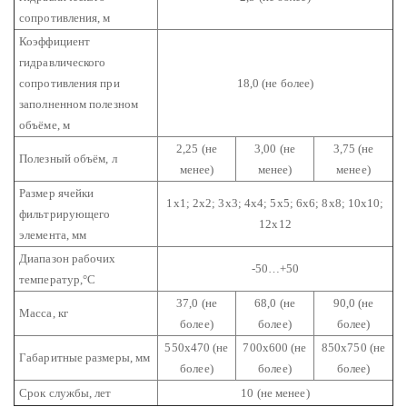
сопротивления, м
Коэффициент
гидравлического
сопротивления при
18,0 (не более)
заполненном полезном
объёме, м
2,25 (не
3,00 (не
3,75 (не
Полезный объём, л
менее)
менее)
менее)
Размер ячейки
1х1; 2х2; 3х3; 4х4; 5х5; 6х6; 8х8; 10х10;
фильтрирующего
12х12
элемента, мм
Диапазон рабочих
-50…+50
температур,°С
37,0 (не
68,0 (не
90,0 (не
Масса, кг
более)
более)
более)
550х470 (не
700х600 (не
850х750 (не
Габаритные размеры, мм
более)
более)
более)
Срок службы, лет
10 (не менее)