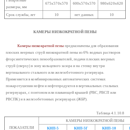
Габаритные
675х570х570
600х570х570
980х620х620
размеры, мм
Срок службы, лет
10
нет данных
10
КАМЕРЫ НИЗКОКРАТНОЙ ПЕНЫ
Камеры низкократной пены
предназначены для образования
плоских веерных струй низкократной пены из 6% водных растворов
фторсинтетических пенообразователей, подачи плоских веерных
струй (сверху) в зону кольцевого зазора и на стенку внутри
вертикального стального или железобетонного резервуара.
Применяется в комбинированных автоматических системах
пожаротушения нефти и нефтепродуктов в вертикальных стальных
резервуарах, с понтоном или плавающей крышей (РВС, РВСП или
РВСПК) и в железобетонных резервуарах (ЖБР).
Таблица 4.1.10.8
КАМЕРЫ НИЗКОКРАТНОЙ ПЕНЫ
ПОКАЗАТЕЛИ
КНП-5
КНП-5Г
КНП-10