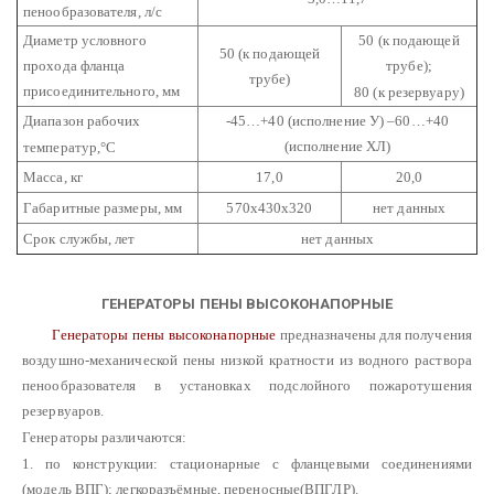
пенообразователя, л/с
Диаметр условного
50 (к подающей
50 (к подающей
прохода фланца
трубе);
трубе)
присоединительного, мм
80 (к резервуару)
Диапазон рабочих
-45…+40 (исполнение У)
–60…+40
(исполнение ХЛ)
температур,°С
Масса, кг
17,0
20,0
Габаритные размеры, мм
570х430х320
нет данных
Срок службы, лет
нет данных
ГЕНЕРАТОРЫ ПЕНЫ ВЫСОКОНАПОРНЫЕ
Генераторы пены высоконапорные
предназначены для получения
воздушно-механической пены низкой кратности из водного раствора
пенообразователя в установках подслойного пожаротушения
резервуаров.
Генераторы различаются:
1. по конструкции: стационарные с фланцевыми соединениями
(модель ВПГ); легкоразъёмные, переносные(ВПГЛР).