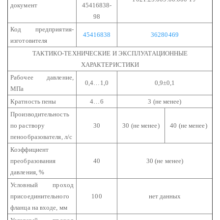
документ
45416838-
98
Код предприятия-
45416838
36280469
изготовителя
ТАКТИКО-ТЕХНИЧЕСКИЕ И ЭКСПЛУАТАЦИОННЫЕ
ХАРАКТЕРИСТИКИ
Рабочее давление,
0,4…1,0
0,9±0,1
МПа
Кратность пены
4…6
3 (не менее)
Производительность
по раствору
30
30 (не менее)
40 (не менее)
пенообразователя, л/с
Коэффициент
преобразования
40
30 (не менее)
давления, %
Условный проход
присоединительного
100
нет данных
фланца на входе, мм