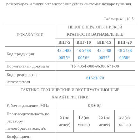
резервуарах, а также в трансформируемых системах пожаротушения.
Таблица 4.1.10.5
ПЕНОГЕНЕРАТОРЫ НИЗКОЙ
КРАТНОСТИ ВАРИАБЕЛЬНЫЕ
ПОКАЗАТЕЛИ
ВПГ-5
ВПГ-10
ВПГ-15
ВПГ-20
48 5488
48 5488
48 5488
48 5488
Код продукции
0055*
0056*
0057*
0058*
Нормативный документ
ТУ 4854-008-96308671-08
Код предприятия-
61523870
изготовителя
ТАКТИКО-ТЕХНИЧЕСКИЕ И ЭКСПЛУАТАЦИОННЫЕ
ХАРАКТЕРИСТИКИ
Рабочее давление, МПа
0,9± 0,1
Производительность по
5 (не
10 (не
15 (не
20 (не
раствору
менее)
менее)
менее)
менее)
пенообразователя, л/с
Коэффициент