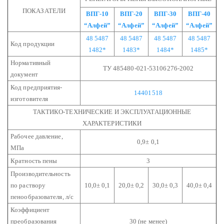
ПОКАЗАТЕЛИ
ВПГ-10
ВПГ-20
ВПГ-30
ВПГ-40
“Алфей”
“Алфей”
“Алфей”
“Алфей”
48 5487
48 5487
48 5487
48 5487
Код продукции
1482*
1483*
1484*
1485*
Нормативный
ТУ 485480-021-53106276-2002
документ
Код предприятия-
14401518
изготовителя
ТАКТИКО-ТЕХНИЧЕСКИЕ И ЭКСПЛУАТАЦИОННЫЕ
ХАРАКТЕРИСТИКИ
Рабочее давление,
0,9± 0,1
МПа
Кратность пены
3
Производительность
по раствору
10,0± 0,1
20,0± 0,2
30,0± 0,3
40,0± 0,4
пенообразователя, л/с
Коэффициент
преобразования
30 (не менее)