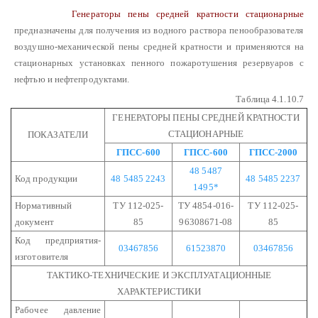
Генераторы пены средней кратности стационарные
предназначены для получения из водного раствора пенообразователя
воздушно-механической пены средней кратности и применяются на
стационарных установках пенного пожаротушения резервуаров с
нефтью и нефтепродуктами.
Таблица 4.1.10.7
ГЕНЕРАТОРЫ ПЕНЫ СРЕДНЕЙ КРАТНОСТИ
СТАЦИОНАРНЫЕ
ПОКАЗАТЕЛИ
ГПСС-600
ГПСС-600
ГПСС-2000
48 5487
Код продукции
48 5485 2243
48 5485 2237
1495*
Нормативный
ТУ 112-025-
ТУ 4854-016-
ТУ 112-025-
документ
85
96308671-08
85
Код предприятия-
03467856
61523870
03467856
изготовителя
ТАКТИКО-ТЕХНИЧЕСКИЕ И ЭКСПЛУАТАЦИОННЫЕ
ХАРАКТЕРИСТИКИ
Рабочее давление