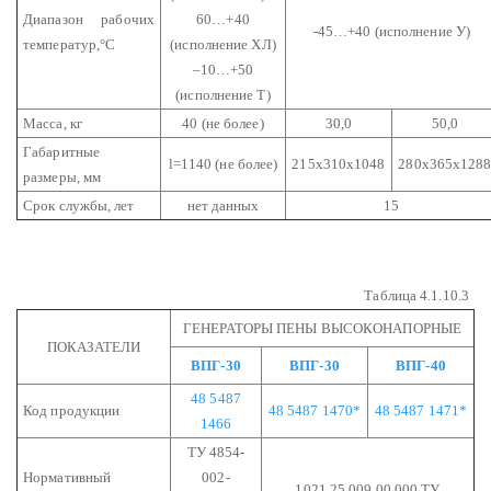
Диапазон рабочих
60…+40
-45…+40 (исполнение У)
температур,°С
(исполнение ХЛ)
–10…+50
(исполнение Т)
Масса, кг
40 (не более)
30,0
50,0
Габаритные
l=1140 (не более)
215х310х1048
280х365х128
размеры, мм
Срок службы, лет
нет данных
15
Таблица 4.1.10.3
ГЕНЕРАТОРЫ ПЕНЫ ВЫСОКОНАПОРНЫЕ
ПОКАЗАТЕЛИ
ВПГ-30
ВПГ-30
ВПГ-40
48 5487
Код продукции
48 5487 1470*
48 5487 1471*
1466
ТУ 4854-
Нормативный
002-
1021.25.009.00.000 ТУ