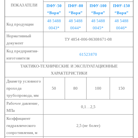
ПОКАЗАТЕЛИ
ПФУ-50
ПФУ-80
ПФУ-100
ПФУ-150
“Воря”
“Воря”
“Воря”
“Воря”
48 5488
48 5488
48 5488
48 5488
Код продукции
0043*
0044*
0045*
0046*
Нормативный
ТУ 4854-006-96308671-08
документ
Код предприятия-
61523870
изготовителя
ТАКТИКО-ТЕХНИЧЕСКИЕ И ЭКСПЛУАТАЦИОННЫЕ
ХАРАКТЕРИСТИКИ
Диаметр условного
прохода
50
80
100
150
трубопровода, мм
Рабочее давление,
0,1…2,5
МПа
Коэффициент
гидравлического
2,5 (не более)
сопротивления, м