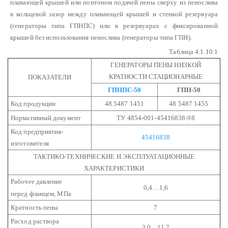
плавающей крышей или понтоном подачей пены сверху из пенослива
в кольцевой зазор между плавающей крышей и стенкой резервуара
(генераторы типа ГПНПС) или в резервуарах с фиксированной
крышей без использования пенослива (генераторы типа ГПН).
Таблица 4.1.10.1
ГЕНЕРАТОРЫ ПЕНЫ НИЗКОЙ
КРАТНОСТИ СТАЦИОНАРНЫЕ
ПОКАЗАТЕЛИ
ГПНПС-50
ГПН-50
Код продукции
48 5487 1451
48 5487 1455
Нормативный документ
ТУ 4854-001-45416838-98
Код предприятия-
45416838
изготовителя
ТАКТИКО-ТЕХНИЧЕСКИЕ И ЭКСПЛУАТАЦИОННЫЕ
ХАРАКТЕРИСТИКИ
Рабочее давление
0,4…1,6
перед фланцем, МПа
Кратность пены
7
Расход раствора
3,0…11,7