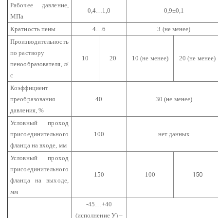
Рабочее давление,
0,4…1,0
0,9±0,1
МПа
Кратность пены
4…6
3 (не менее)
Производительность
по раствору
10
20
10 (не менее)
20 (не менее)
пенообразователя, л/
с
Коэффициент
преобразования
40
30 (не менее)
давления, %
Условный проход
присоединительного
100
нет данных
фланца на входе, мм
Условный проход
присоединительного
150
100
150
фланца на выходе,
мм
-45…+40
(исполнение У)
–