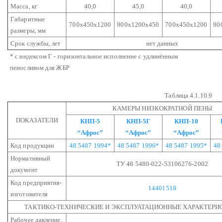
Масса, кг
40,0
45,0
40,0
Габаритные
700х450х1200
900х1200х450
700х450х1200
90
размеры, мм
Срок службы, лет
нет данных
* с индексом Г - горизонтальное исполнение с удлинённым
пеносливом для ЖБР
Таблица 4.1.10.9
КАМЕРЫ НИЗКОКРАТНОЙ ПЕНЫ
ПОКАЗАТЕЛИ
КНП-5
КНП-5Г
КНП-10
“Афрос”
“Афрос”
“Афрос”
Код продукции
48 5487 1994*
48 5487 1996*
48 5487 1995*
48
Нормативный
ТУ 48 5480-022-53106276-2002
документ
Код предприятия-
14401518
изготовителя
ТАКТИКО-ТЕХНИЧЕСКИЕ И ЭКСПЛУАТАЦИОННЫЕ ХАРАКТЕРИ
Рабочее давление,