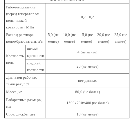
Рабочее давление
(перед генератором
0,7± 0,2
пены низкой
кратности), МПа
Расход раствора
5,0 (не
10,0 (не
15,0 (не
20,0 (не
25,0 (не
пенообразователя, л/с
менее)
менее)
менее)
менее)
менее)
низкой
4 (не менее)
кратности
Кратность
пены
средней
20 (не менее)
кратности
Диапазон рабочих
нет данных
температур,°С
Масса, кг
80,0 (не более)
Габаритные размеры,
1500х700х400 (не более)
мм
Срок службы, лет
10 (не менее)