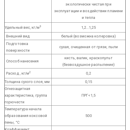
экологически чистая при
эксплуатации и воздействии пламени
и тепла
3
Удельный вес, кг/м
1,2...1,25
Внешний вид
белый (возможна колеровка)
Подготовка
сухая, очищенная от грязи, пыли
поверхности
кисть, валик, краскопульт
Способ нанесения
(безвоздушное распыление)
2
Расход , кг/м
0,2
Толщина сухого слоя, мм
0,15
Огнезащитная
характеристика, группа
ПРГ<1,5
горючести
Температура начала
образования коксовой
500
пены, °С
Коэффициент