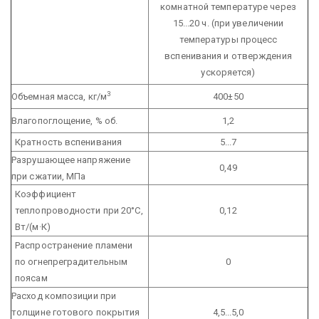
комнатной температуре через
15...20 ч. (при увеличении
температуры процесс
вспенивания и отверждения
ускоряется)
3
Объемная масса, кг/м
400±50
Влагопоглощение, % об.
1,2
Кратность вспенивания
5...7
Разрушающее напряжение
0,49
при сжатии, МПа
Коэффициент
теплопроводности при 20°С,
0,12
Вт/(м·К)
Распространение пламени
по огнепреградительным
0
поясам
Расход композиции при
толщине готового покрытия
4,5...5,0