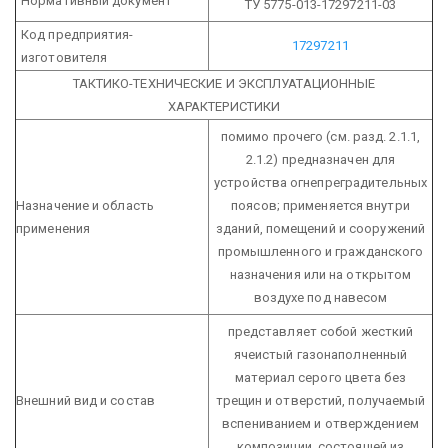
Нормативный документ
ТУ 5775-013-17297211-03
Код предприятия-
17297211
изготовителя
ТАКТИКО-ТЕХНИЧЕСКИЕ И ЭКСПЛУАТАЦИОННЫЕ
ХАРАКТЕРИСТИКИ
помимо прочего (см. разд. 2.1.1,
2.1.2) предназначен для
устройства огнепреградительных
Назначение и область
поясов;
применяется внутри
применения
зданий, помещений и сооружений
промышленного и гражданского
назначения или на открытом
воздухе под навесом
представляет собой жесткий
ячеистый газонаполненный
материал серого цвета без
Внешний вид и состав
трещин и отверстий, получаемый
вспениванием и отверждением
композиции, состоящей из