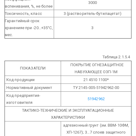
3000
вспенивания, %, не более
Токсичность, класс
3
(растворитель-бутилацетат)
Гарантийный срок
храненияе при -20...+35°С,
3
мес.
Таблица 2.1.5.4
ПОКРЫТИЕ ОГНЕЗАЩИТНОЕ
ПОКАЗАТЕЛИ
НАБУХАЮЩЕЕ
ОЗП-1М
Код продукции
21 4510 1100*
Нормативный документ
ТУ 2145-005-51942962-00
Код предприятия-
51942962
изготовителя
ТАКТИКО-ТЕХНИЧЕСКИЕ И ЭКСПЛУАТАЦИОННЫЕ
ХАРАКТЕРИСТИКИ
адгезионный грунт (эм. ВВМ-10ФМ,
ХП-1267);
3…7 слоев защитного