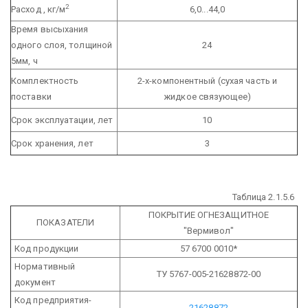
2
Расход , кг/м
6,0...44,0
Время высыхания
одного слоя, толщиной
24
5мм, ч
Комплектность
2-х-компонентный (сухая часть и
поставки
жидкое связующее)
Срок эксплуатации, лет
10
Срок хранения, лет
3
Таблица 2.1.5.6
ПОКРЫТИЕ ОГНЕЗАЩИТНОЕ
ПОКАЗАТЕЛИ
"Вермивол"
Код продукции
57 6700 0010*
Нормативный
ТУ 5767-005-21628872-00
документ
Код предприятия-
21628872