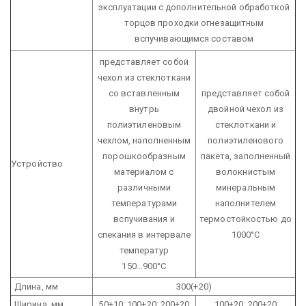
эксплуатации с дополнительной обработкой
торцов проходки огнезащитным
вспучивающимся составом
представляет собой
чехол из стеклоткани
со вставленным
представляет собой
внутрь
двойной чехол из
полиэтиленовым
стеклоткани и
чехлом, наполненным
полиэтиленового
порошкообразным
пакета, заполненный
Устройство
материалом с
волокнистым
различными
минеральным
температурами
наполнителем
вспучивания и
термостойкостью до
спекания в интервале
1000°С
температур
150...900°С
Длина, мм
300(+20)
Ширина, мм
50±10; 100±20; 200±20
100±20; 200±20