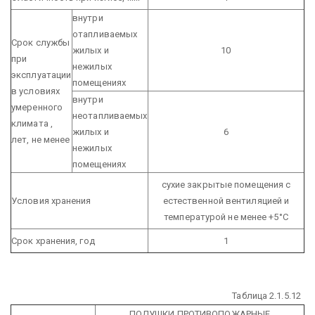
внутри
отапливаемых
Срок службы
жилых и
10
при
нежилых
эксплуатации
помещениях
в условиях
внутри
умеренного
неотапливаемых
климата ,
жилых и
6
лет, не менее
нежилых
помещениях
сухие закрытые помещения с
Условия хранения
естественной вентиляцией и
температурой не менее +5°С
Срок хранения, год
1
Таблица 2.1.5.12
ПОДУШКИ ПРОТИВОПОЖАРНЫЕ