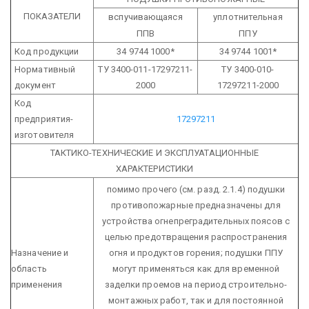
ПОКАЗАТЕЛИ
вспучивающаяся
уплотнительная
ППВ
ППУ
Код продукции
34 9744 1000*
34 9744 1001*
Нормативный
ТУ 3400-011-17297211-
ТУ 3400-010-
документ
2000
17297211-2000
Код
предприятия-
17297211
изготовителя
ТАКТИКО-ТЕХНИЧЕСКИЕ И ЭКСПЛУАТАЦИОННЫЕ
ХАРАКТЕРИСТИКИ
помимо прочего (см. разд. 2.1.4) подушки
противопожарные предназначены для
устройства огнепреградительных поясов с
целью предотвращения распространения
Назначение и
огня и продуктов горения;
подушки ППУ
область
могут применяться как для временной
применения
заделки проемов на период строительно-
монтажных работ, так и для постоянной