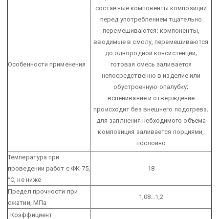
составные компоненты композиции
перед употреблением тщательно
перемешиваются;
компоненты,
вводимые в смолу, перемешиваются
до однородной консистенции;
Особенности применения
готовая смесь заливается
непосредственно в изделие или
обустроенную опалубку;
вспенивание и отверждение
происходит без внешнего подогрева;
для заплнения небходимого объема
композиция заливается порциями,
послойно
Температура при
проведении работ с ФК-75,
18
°С, не ниже
Предел прочности при
1,08...1,2
сжатии, МПа
Коэффициент