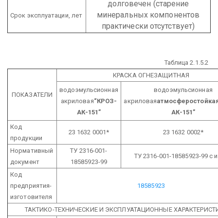
долговечен
(старение
минеральных компонентов
Срок эксплуатации, лет
практически отсутствует)
Таблица 2.1.5.2
КРАСКА ОГНЕЗАЩИТНАЯ
водоэмульсионная
водоэмульсионная
ПОКАЗАТЕЛИ
акриловая
“КРОЗ-
акриловая
атмосферостойка
АК-151”
АК-151”
Код
23 1632 0001*
23 1632 0002*
продукции
Нормативный
ТУ 2316-001-
ТУ 2316-001-18585923-99 с и
документ
18585923-99
Код
предприятия-
18585923
изготовителя
ТАКТИКО-ТЕХНИЧЕСКИЕ И ЭКСПЛУАТАЦИОННЫЕ ХАРАКТЕРИСТ