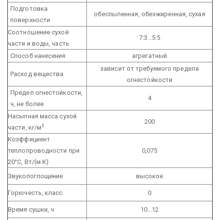
Подготовка
обеспыленная, обезжиренная, сухая
поверхности
Соотношение сухой
7:3...5:5
части и воды, часть
Способ нанесения
агрегатный
зависит от требуемого предела
Расход вещества
огнестойкости
Предел огнестойкости,
4
ч, не более
Насыпная масса сухой
200
3
части, кг/м
Коэффициент
теплопроводности при
0,075
20°С, Вт/(м·К)
Звукопоглощение
высокое
Горючесть, класс
0
Время сушки, ч
10...12