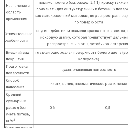
помимо прочего (см. раздел 2.1.1), краску также
Назначение и
применять для оштукатуренных и бетонных повер
область
как лакокрасочный материал, не распространяющ
применения
по поверхности
под воздействием пламени краска вспенивается, 
Отличительные
коксовую шапку, которая препятствует дальне
особенности
распространению огня; устойчива к старен
Внешний вид
гладкая однородная поверхность белого цвета (в
покрытия
колеровка)
Подготовка
сухая, очищенная поверхность
поверхности
Способ
кисть, валик, пневматическое распыление
нанесения
Средний
суммарный
расход без
0,6
0,5
учета потерь,
2
кг/м
Толщина сухого