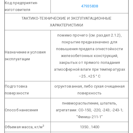
Код предприятия-
47935838
изготовителя
ТАКТИКО-ТЕХНИЧЕСКИЕ И ЭКСПЛУАТАЦИОННЫЕ
ХАРАКТЕРИСТИКИ
помимо прочего (см. раздел 2.1.2),
покрытие предназначено для
повышения предела огнестойкости
Назначение и условия
железобетонных конструкций,
эксплуатации
закрытых от прямого попадания
атмосферной влаги при температурах
–25…+25 ° С
Подготовка
огрунтованная, либо сухая очищенная
поверхности
поверхность
пневмораспыление, шпатель,
Способ нанесения
агрегатами: СО-150, -220, -243; -243-1;
“Финиш-211-1”
3
Объемая масса, кг/м
1350…1400