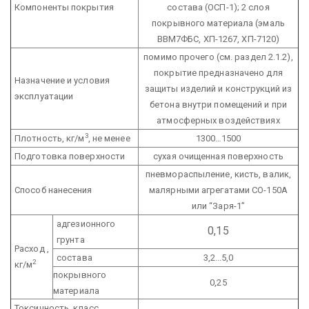
Компоненты покрытия
состава (ОСП-1);
2 слоя
покрывного материала
(эмаль
ВВМ7ФБС, ХП-1267, ХП-7120)
помимо прочего (см. раздел 2.1.2),
покрытие предназначено для
Назначение и условия
защиты изделий и конструкций из
эксплуатации
бетона внутри помещений и при
атмосферных воздействиях
3
Плотность, кг/м
, не менее
1300…1500
Подготовка поверхности
сухая очищенная поверхность
пневмораспыление, кисть, валик,
Способ нанесения
малярными агрегатами
СО-150А
или “Заря-1”
адгезионного
0,15
грунта
Расход ,
состава
3,2...5,0
2
кг/м
покрывного
0,25
материала
Токсичность, класс