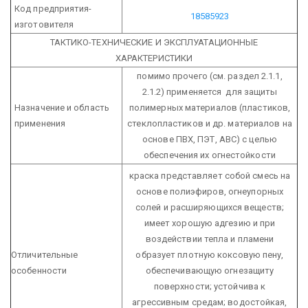
Код предприятия-
18585923
изготовителя
ТАКТИКО-ТЕХНИЧЕСКИЕ И ЭКСПЛУАТАЦИОННЫЕ
ХАРАКТЕРИСТИКИ
помимо прочего (см. раздел 2.1.1,
2.1.2) применяется для защиты
Назначение и область
полимерных материалов (пластиков,
применения
стеклопластиков и др. материалов на
основе ПВХ, ПЭТ, АВС) с целью
обеспечения их огнестойкости
краска представляет собой смесь на
основе полиэфиров, огнеупорных
солей и расширяющихся веществ;
имеет хорошую адгезию и при
воздействии тепла и пламени
Отличительные
образует плотную коксовую пену,
особенности
обеспечивающую огнезащиту
поверхности; устойчива к
агрессивным средам; водостойкая,