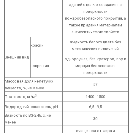
зданий с целью создания на
поверхности
пожаробезопасного покрытия, а
также придания материалам
антисептических свойств
жидкость белого цвета без
краски
механических включений
Внешний вид
однородная, без кратеров, пор и
покрытия
морщин белоснежная
поверхность
Массовая доля нелетучих
57
веществ, %, не менее
3
Плотность, кг/м
1400...1500
Водородный показатель, pH
6,5...9,5
Вязкость по ВЗ-246, с, не
30
менее
очищенная от жира и