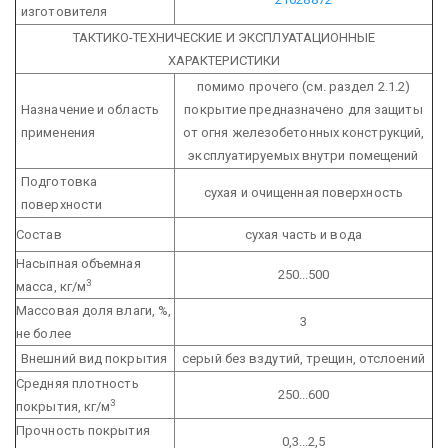
изготовителя
ТАКТИКО-ТЕХНИЧЕСКИЕ И ЭКСПЛУАТАЦИОННЫЕ
ХАРАКТЕРИСТИКИ
помимо прочего (см. раздел 2.1.2)
Назначение и область
покрытие предназначено для защиты
применения
от огня железобетонных конструкций,
эксплуатируемых внутри помещений
Подготовка
сухая и очищенная поверхность
поверхности
Состав
сухая часть и вода
Насыпная объемная
250...500
3
масса, кг/м
Массовая доля влаги, %,
3
не более
Внешний вид покрытия
серый без вздутий, трещин, отслоений
Средняя плотность
250...600
3
покрытия, кг/м
Прочность покрытия
0,3...2,5