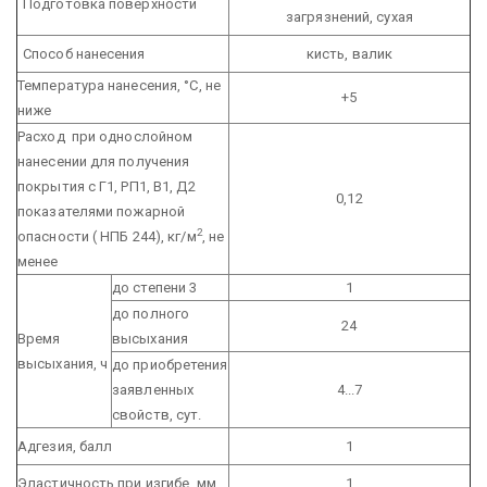
Подготовка поверхности
загрязнений, сухая
Способ нанесения
кисть, валик
Температура нанесения, °С, не
+5
ниже
Расход при однослойном
нанесении для получения
покрытия с Г1, РП1, В1, Д2
0,12
показателями пожарной
2
опасности ( НПБ 244), кг/м
, не
менее
до степени 3
1
до полного
24
Время
высыхания
высыхания, ч
до приобретения
заявленных
4...7
свойств, сут.
Адгезия, балл
1
Эластичность при изгибе, мм
1