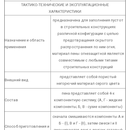
ТАКТИКО-ТЕХНИЧЕСКИЕ И ЭКСПЛУАТАЦИОННЫЕ
ХАРАКТЕРИСТИКИ
предназначена для заполнения пустот
в строительных конструкциях
различной конфигурации с целью
Назначение и область
предотвращения скрытого
применения
распространения по ним огня;
материал пены огнезащитной является
совместимым с любыми типами
строительных конструкций
представляет собой пористый
Внешний вид
негорючий материал серого цвета
пена представляет собой 4-х
Состав
компонентную систему;
(А, Г - жидкие
компоненты; Б, В - сухие компоненты)
сначала смешиваются компоненты А и
Б - (I), В и Г - (II),
затем смеси I и II
Способ приготовления и
смешиваются друг с другом;
готовый