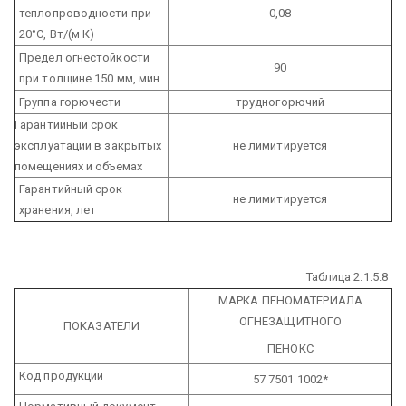
теплопроводности при
0,08
20°С, Вт/(м·К)
Предел огнестойкости
90
при толщине 150 мм, мин
Группа горючести
трудногорючий
Гарантийный срок
эксплуатации в закрытых
не лимитируется
помещениях и объемах
Гарантийный срок
не лимитируется
хранения, лет
Таблица 2.1.5.8
МАРКА ПЕНОМАТЕРИАЛА
ОГНЕЗАЩИТНОГО
ПОКАЗАТЕЛИ
ПЕНОКС
Код продукции
57 7501 1002*