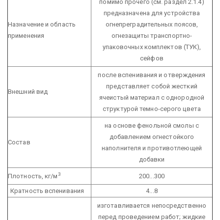
помимо прочего (см. раздел 2.1.4)
предназначена для устройства
Назначение и область
огнепреградительных поясов,
применения
огнезащиты транспортно-
упаковочных комплектов (ТУК),
сейфов
после вспенивания и отверждения
представляет собой жесткий
Внешний вид
ячеистый материал с однородной
структурой темно-серого цвета
на основе фенольной смолы с
добавлением огнестойкого
Состав
наполнителя и противотлеющей
добавки
3
Плотность, кг/м
200...300
Кратность вспенивания
4...8
изготавливается непосредственно
перед проведением работ;
жидкие