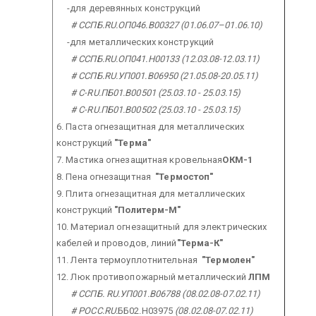
-для деревянных конструкций
# ССПБ.RU.ОП046.В00327 (01.06.07–01.06.10)
-для металлических конструкций
# ССПБ.RU.ОП041.H00133 (12.03.08-12.03.11)
# ССПБ.RU.УП001.В06950 (21.05.08-20.05.11)
# С-RU.ПБ01.В00501 (25.03.10 - 25.03.15)
# С-RU.ПБ01.В00502 (25.03.10 - 25.03.15)
6. Паста огнезащитная для металлических
конструкций
"Терма"
7. Мастика огнезащитная кровельная
ОКМ-1
8. Пена огнезащитная
"Термостоп"
9. Плита огнезащитная для металлических
конструкций
"Политерм-М"
10. Материал огнезащитный для электрических
кабелей и проводов, линий
"Терма-К"
11. Лента термоуплотнительная
"Термолен"
12. Люк противопожарный металлический
ЛПМ
# ССПБ. RU.УП001.
B06788
(08.02.08-07.02.11)
# РОСС.RU.
ББ02.H03975
(08.02.08-07.02.11)