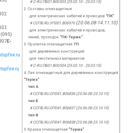
930
# С-RU.ПБ01.В00503 (25.03.10 - 25.03.15)
2. Составы огнезащитные
932
-для электрических кабелей и проводов
"ПК"
(20.06.08-14.11.10)
# ССПБ.RU.УП001.В06970
933
-для электрических кабелей и проводов,
95)
линий, проходок
"ПК-Терма"
907
E-
3. Пропитка огнезащитная
ТП
-для деревянных конструкций
topfire.ru
-для текстильных материалов
# С-RU.ПБ01.В00504 (25.03.10 - 25.03.15)
opfire.ru
4. Лак огнезащитный для деревянных конструкций
"Терма"
тип А
# ССПБ.RU.ОП041.В06836 (20.06.08-23.10.10)
тип Б
# ССПБ.RU.ОП041.В06837 (20.06.08-23.10.10)
тип В
# ССПБ.RU.ОП041.В06838 (20.06.08-23.10.10)
5. Краска огнезащитная
"Терма"