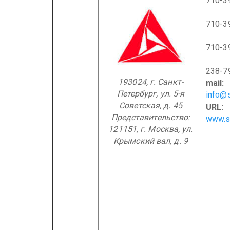
710-3
710-3
710-3
(0
238-7
193024, г. Санкт-
mail:
Петербург,
ул. 5-я
info@s
Советская, д. 45
URL:
Представительство:
www.st
121151, г. Москва, ул.
Крымский вал, д. 9