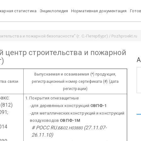
арная статистика
Энциклопедия
Нормативная документация
Гото
ельства и пожарной безопасности” (г. С.-Петербург) / Pozhproekt.ru
 центр строительства и пожарной
А
г)
Выпускаемая и осваиваемая (*) продукция,
тва связи
регистрационный номер сертификата (#) (дата
регистрации)
акс:
1. Покрытия огнезащитные
12)
-для деревянных конструкций
ОВПФ-1
091;
-для металлических конструкций и конструкций
воздуховодов
ОВПФ-1М
014
# РОСС RU.
(27.11.07-
ББ02.H03880
26.11.10)