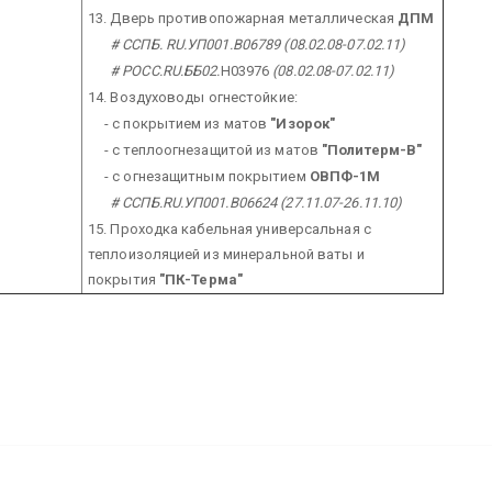
13. Дверь противопожарная металлическая
ДПМ
# ССПБ. RU.УП001.
B06789
(08.02.08-07.02.11)
# РОСС.RU.ББ02.
H03976
(08.02.08-07.02.11)
14. Воздуховоды огнестойкие:
- с покрытием из матов
"Изорок"
- с теплоогнезащитой из матов
"Политерм-В"
- с огнезащитным покрытием
ОВПФ-1М
# ССПБ.RU.УП001.В06624 (27.11.07-26.11.10)
15. Проходка кабельная универсальная с
теплоизоляцией из минеральной ваты и
покрытия
"ПК-Терма"