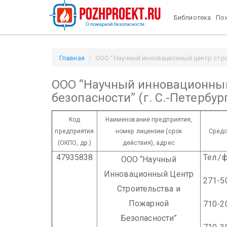
Библиотека
Пож
Главная
ООО “Научный инновационный центр строит
ООО “Научный инновационный
безопасности” (г. С.-Петербур
Код
Наименование предприятия,
предприятия
номер лицензии
(срок
Средс
(ОКПО, др.)
действия), адрес
47935838
Тел./ф
ООО “Научный
(8
Инновационный Центр
271-5
Строительства и
Пожарной
710-2
Безопасности”