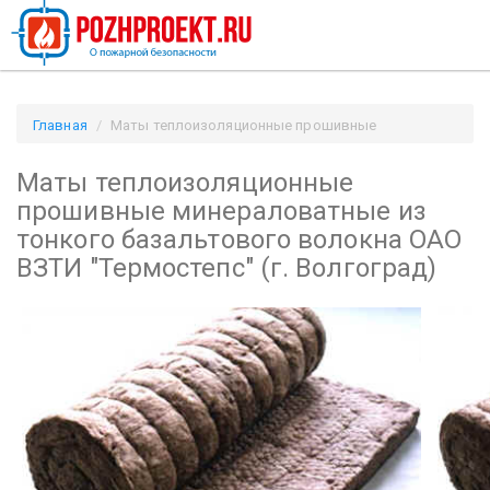
Главная
Маты теплоизоляционные прошивные
минераловатные из тонкого базальтового волокна ОАО
Маты теплоизоляционные
ВЗТИ "Термостепс" (г. Волгоград) / Pozhproekt.ru
прошивные минераловатные из
тонкого базальтового волокна ОАО
ВЗТИ "Термостепс" (г. Волгоград)