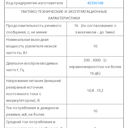
Код предприятия-изготовителя
42336168
ТАКТИКО-ТЕХНИЧЕСКИЕ И ЭКСПЛУАТАЦИОННЫЕ
ХАРАКТЕРИСТИКИ
Продолжительность речевого
16 (по согласованию с
сообщения, с, не менее
заказчиком - до 1мин)
Номинальная выходная
мощность усилителя низкой
10
частоты, Вт
200...5000 (с
Диапазон воспроизводимых
неравномерностью не более
частот, Гц
16 дБ)
Напряжение питания (внешний
резервный источник
10,8...13,2
постоянного тока с
аккумулятором), В
Ток потребления в дежурном
10
режиме, мА, не более
Средний ток потребления в