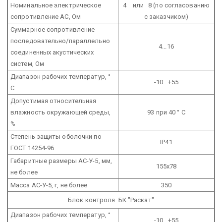
Номинальное электрическое
4 или 8 (по согласованию
сопротивление АС, Ом
с заказчиком)
Суммарное сопротивление
последовательно/параллельно
4...16
соединенных акустических
систем, Ом
Диапазон рабочих температур, °
-10...+55
С
Допустимая относительная
влажность окружающей среды,
93 при 40 ° С
%
Степень защиты оболочки по
IP41
ГОСТ 14254-96
Габаритные размеры АС-У-5, мм,
155х78
не более
Масса АС-У-5, г, не более
350
Блок контроля БК "Раскат"
Диапазон рабочих температур, °
-10...+55