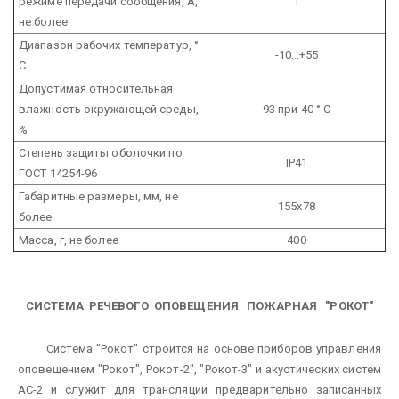
режиме передачи сообщения, А,
1
не более
Диапазон рабочих температур, °
-10...+55
С
Допустимая относительная
влажность окружающей среды,
93 при 40 ° С
%
Степень защиты оболочки по
IP41
ГОСТ 14254-96
Габаритные размеры, мм, не
155х78
более
Масса, г, не более
400
СИСТЕМА РЕЧЕВОГО ОПОВЕЩЕНИЯ ПОЖАРНАЯ "РОКОТ"
Система "Рокот" строится на основе приборов управления
оповещением "Рокот", Рокот-2", "Рокот-3" и акустических систем
АС-2 и служит для трансляции предварительно записанных