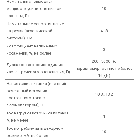
Номинальная выходная
мощность усилителя низкой
10
частоты, Вт
Номинальное сопротивление
нагрузки (акустической
4...8
системы), Ом
Коэффициент нелинейных
3
искажений, %, не более
200...5000 (с
Диапазон воспроизводимых
неравномерностью не более
частот речевого оповещения, Гц
16 дБ)
Напряжение питания (внешний
резервный источник
10,8...13,2
постоянного тока с
аккумулятором), В
Ток нагрузки источника питания,
1
А, не менее
Ток потребления в дежурном
10
режиме, мА, не более