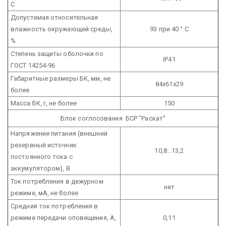
С
Допустимая относительная
влажность окружающей среды,
93 при 40 ° С
%
Степень защиты оболочки по
IP41
ГОСТ 14254-96
Габаритные размеры БК, мм, не
84х61х29
более
Масса БК, г, не более
150
Блок соглосования БСР "Раскат"
Напряжение питания (внешний
резервный источник
10,8...13,2
постоянного тока с
аккумулятором), В
Ток потребления в дежурном
нет
режиме, мА, не более
Средний ток потребления в
режиме передачи оповещения, А,
0,11