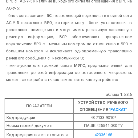
БРО с АС-У-5 и наличие выходного сигнала оповещения с БРО на
АС-У-5;
- блок согласования
БС
, позволяющий подключать к одной сети
АС-У-5 несколько БРО, которые могут быть установлены в
различных помещениях и могут иметь различную записанную
речевую информацию; БСР обеспечивают приоритетное
подключение БРО с меньшим номером по отношению к БРО с
большим номером и исключают одновременную трансляцию
речевого сообщения с нескольких БРО;
- мини-усилитель громкой связи
МУГС
, предназначенный для
трансляции речевой информации со встроенного микрофона;
может также работать как самостоятельное устройство.
Таблица 1.5.3.6
УСТРОЙСТВО РЕЧЕВОГО
ПОКАЗАТЕЛИ
ОПОВЕЩЕНИЯ
"РАСКАТ"
Код продукции
43 7133 9010*
Нормативный документ
ПАШК.425541.030 ТУ
Код предприятия-изготовителя
42336168