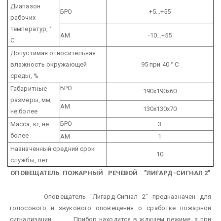
Диапазон
БРО
+5...+55
рабочих
температур, °
АМ
-10...+55
С
Допустимая относительная
влажность окружающей
95 при 40 ° С
среды, %
БРО
Габаритные
190х190х60
размеры, мм,
АМ
130х130х70
не более
БРО
Масса, кг, не
3
более
АМ
1
Назначенный средний срок
10
службы, лет
ОПОВЕЩАТЕЛЬ ПОЖАРНЫЙ РЕЧЕВОЙ "ЛИГАРД-СИГНАЛ 2"
Оповещатель "Лигард-Сигнал 2" предназначен для
голосового и звукового оповещения о сработке пожарной
сигнализации.
Прибор находится в ждущем режиме, а при