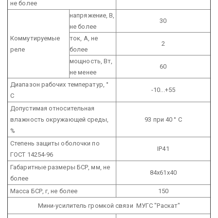
не более
напряжение, В,
30
не более
Коммутируемые
ток, А, не
2
реле
более
мощность, Вт,
60
не менее
Диапазон рабочих температур, °
-10...+55
С
Допустимая относительная
влажность окружающей среды,
93 при 40 ° С
%
Степень защиты оболочки по
IP41
ГОСТ 14254-96
Габаритные размеры БСР, мм, не
84х61х40
более
Масса БСР, г, не более
150
Мини-усилитель громкой связи МУГС "Раскат"