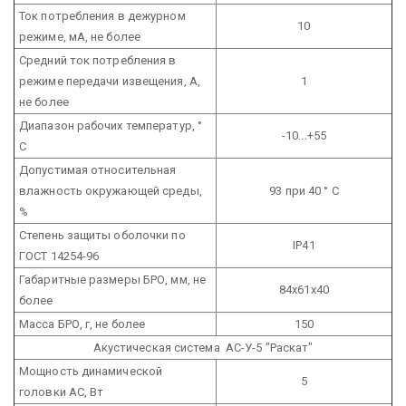
Ток потребления в дежурном
10
режиме, мА, не более
Средний ток потребления в
режиме передачи извещения, А,
1
не более
Диапазон рабочих температур, °
-10...+55
С
Допустимая относительная
влажность окружающей среды,
93 при 40 ° С
%
Степень защиты оболочки по
IP41
ГОСТ 14254-96
Габаритные размеры БРО, мм, не
84х61х40
более
Масса БРО, г, не более
150
Акустическая система АС-У-5 "Раскат"
Мощность динамической
5
головки АС, Вт