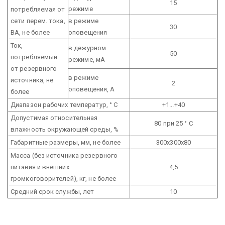
15
режиме
потребляемая от
сети перем. тока,
в режиме
30
ВА, не более
оповещения
Ток,
в дежурном
50
потребляемый
режиме, мА
от резервного
в режиме
источника,
не
2
оповещения, А
более
Диапазон рабочих температур, ° С
+1...+40
Допустимая относительная
80 при 25 ° С
влажность окружающей среды, %
Габаритные размеры, мм, не более
300х300х80
Масса (без источника резервного
питания и внешних
4,5
громкоговорителей), кг, не более
Средний срок службы, лет
10