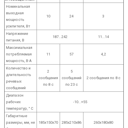
Номинальная
выходная
10
24
3
мощность
усилителя, Вт
Напряжение
187...242
11...14
питания, В
Максимальная
потребляемая
11
57
4,2
мощность, В·А
Количество и
2
5
длительность
сообщения
сообщений
2 сообщения по 8 с
речевых
по 8 с
по 23 с
сообщений
Диапазон
рабочих
-10...+55
температур, ° С
Габаритные
размеры, мм, не
185х150х70
285х210х86
260х180х80