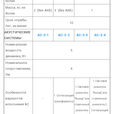
более
Масса, кг, не
2 (без АКБ)
3 (без АКБ)
1
более
Срок службы,
10
лет, не менее
АКУСТИЧЕСКИЕ
АС-2-1
АС-2-2
АС-2-3
АС-2-4
СИСТЕМЫ
Номинальная
мощность
5
динамика, Вт
Номинальное
сопротивление,
4
Ом
1.Световой
1.Световой
указатель
Особенности
указатель
"Выход" или
1. Согласующий
вариантов
-
"Выход" или
стрелочный
трансформатор
исполнения АС
стрелочный
указатель
2.
указатель
Согласующий