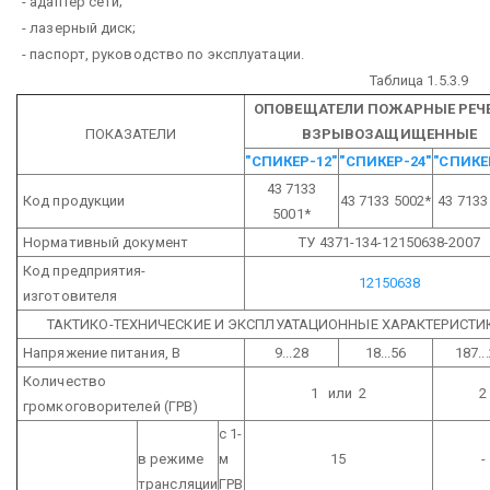
- адаптер сети;
- лазерный диск;
- паспорт, руководство по эксплуатации.
Таблица 1.5.3.9
ОПОВЕЩАТЕЛИ ПОЖАРНЫЕ РЕЧ
ПОКАЗАТЕЛИ
ВЗРЫВОЗАЩИЩЕННЫЕ
"СПИКЕР-12"
"СПИКЕР-24"
"СПИКЕ
43 7133
Код продукции
43 7133 5002*
43 7133
5001*
Нормативный документ
ТУ 4371-134-12150638-2007
Код предприятия-
12150638
изготовителя
ТАКТИКО-ТЕХНИЧЕСКИЕ И ЭКСПЛУАТАЦИОННЫЕ ХАРАКТЕРИСТИ
Напряжение питания, В
9...28
18...56
187..
Количество
1 или 2
2
громкоговорителей (ГРВ)
с 1-
в режиме
м
15
-
трансляции
ГРВ