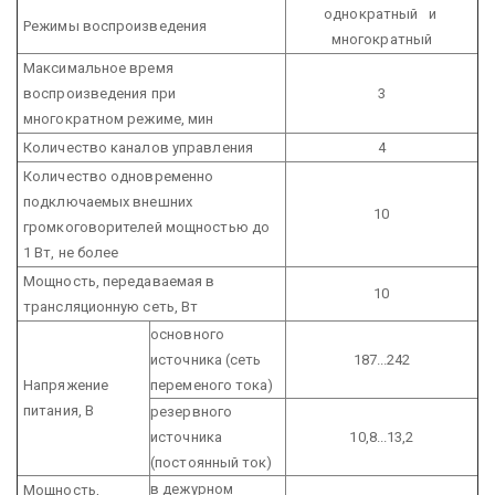
однократный и
Режимы воспроизведения
многократный
Максимальное время
воспроизведения при
3
многократном режиме, мин
Количество каналов управления
4
Количество одновременно
подключаемых внешних
10
громкоговорителей мощностью до
1 Вт, не более
Мощность, передаваемая в
10
трансляционную сеть, Вт
основного
источника (сеть
187...242
Напряжение
переменого тока)
питания, В
резервного
источника
10,8...13,2
(постоянный ток)
в дежурном
Мощность,