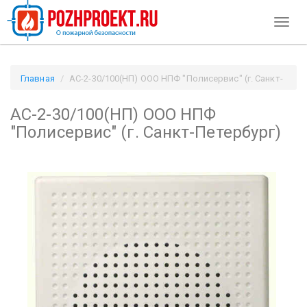
Toggl
naviga
Главная
АС-2-30/100(НП) ООО НПФ "Полисервис" (г. Санкт-
Петербург) / Pozhproekt.ru
АС-2-30/100(НП) ООО НПФ
"Полисервис" (г. Санкт-Петербург)