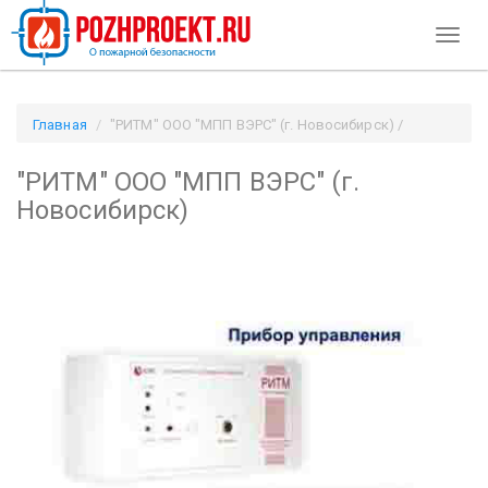
Toggl
naviga
Главная
"РИТМ" ООО "МПП ВЭРС" (г. Новосибирск) /
Pozhproekt.ru
"РИТМ" ООО "МПП ВЭРС" (г.
Новосибирск)