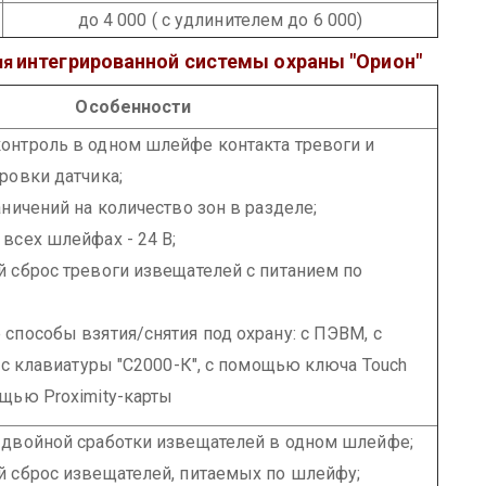
до 4 000 ( с удлинителем до 6 000)
интегрированной системы охраны "Орион"
ия
Особенности
онтроль в одном шлейфе контакта тревоги и
ровки датчика;
аничений на количество зон в разделе;
всех шлейфах - 24 В;
й сброс тревоги извещателей с питанием по
способы взятия/снятия под охрану: с ПЭВМ, с
, с клавиатуры "С2000-К", с помощью ключа Touch
ощью Proximity-карты
 двойной сработки извещателей в одном шлейфе;
й сброс извещателей, питаемых по шлейфу;