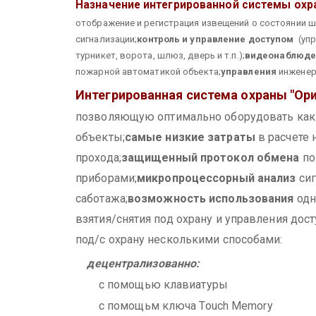
Назначение интегрированной системы охр
отображение и регистрация извещений о состоянии 
сигнализации;
контроль и управление доступом
(упр
турникет, ворота, шлюз, дверь и т.п.);
видеонаблюде
пожарной автоматикой объекта;
управления
инженер
Интегрированная система охраны "Ори
позволяющую оптимально оборудовать как 
объекты;
самые низкие затраты
в расчете 
прохода;
защищенный протокол обмена
по
приборами;
микропроцессорный анализ
сиг
саботажа;
возможность использования
одн
взятия/снятия под охрану и управления дост
под/c охрану несколькими способами:
децентрализованно:
с помощью клавиатуры
с помощьм ключа Touch Memory