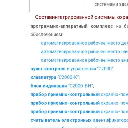
системами зда
Состав
интегрированной системы охра
программно-аппаратный комплекс
на ба
обеспечением:
автоматизированное рабочее место деж
автоматизированное рабочее место на
автоматизированное рабочее место ви
пульт контроля
и управления “С2000”;
клавиатура
“С2000-К”
;
блок индикации
“С2000-БИ”
;
прибор приемно-контрольный
охранно-пож
прибор приемно-контрольный
охранно-пож
прибор приемно-контрольный
охранно-пож
считыватель электронных
идентификаторо