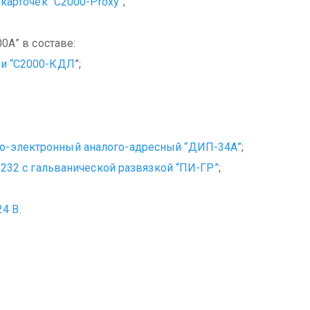
карточек “С2000-Proxy
”;
А” в составе:
зи “С2000-КДЛ
”;
о-электронный аналого-адресный “ДИП-34А”
;
232 с гальванической развязкой “ПИ-ГР”
;
24 В
.