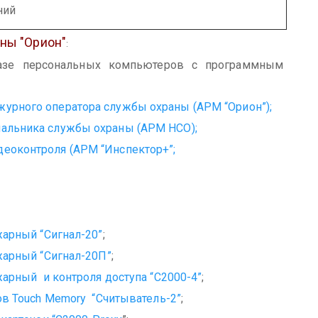
ний
ны "Орион"
:
зе персональных компьютеров с программным
урного оператора службы охраны (АРМ “Орион”);
чальника службы охраны (АРМ НСО);
деоконтроля (АРМ “Инспектор+”;
арный “Сигнал-20”
;
арный “Сигнал-20П”
;
арный и контроля доступа “С2000-4”
;
в Touch Memory “Считыватель-2”
;