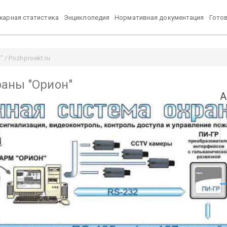
арная статистика
Энциклопедия
Нормативная документация
Гото
/ Pozhproekt.ru
раны "Орион"
А