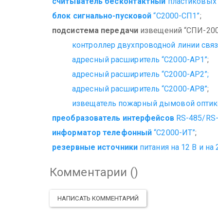
считыватель бесконтактный
пластиковых 
блок сигнально-пусковой
“С2000-СП1”
;
подсистема передачи
извещений “СПИ-2000
контроллер двухпроводной линии свя
адресный расширитель “С2000-АР1”
;
адресный расширитель “С2000-АР2”;
адресный расширитель “С2000-АР8”
;
извещатель пожарный дымовой оптик
преобразователь интерфейсов
RS-485/RS-
информатор телефонный
“С2000-ИТ”
;
резервные источники
питания на 12 В и на 
Комментарии (
)
НАПИСАТЬ КОММЕНТАРИЙ