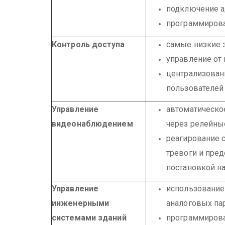
подключение а
программирова
Контроль доступа
самые низкие з
управление от 
централизован
пользователей
Управление
автоматическо
видеонаблюдением
через релейны
реагирование 
тревоги и пред
постановкой на
Управление
использование
инженерными
аналоговых пар
системами зданий
программирова