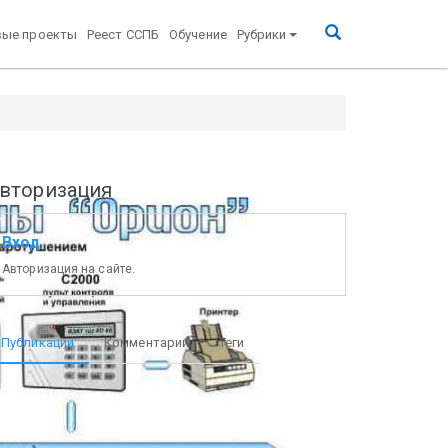
вые проекты
Реест ССПБ
Обучение
Рубрики
вторизация
Вход
Авторизация на сайте.
Публикации
Комментарии
Теги