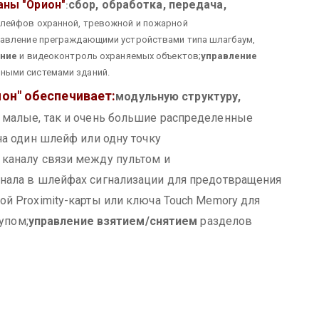
сбор, обработка, передача,
аны "Орион"
:
шлейфов охранной, тревожной и пожарной
авление преграждающими устройствами типа шлагбаум,
ние
и видеоконтроль охраняемых объектов;
управление
ными системами зданий.
он" обеспечивает:
модульную структуру,
малые, так и очень большие распределенные
на один шлейф или одну точку
 каналу связи между пультом и
нала в шлейфах сигнализации для предотвращения
ой Proximity-карты или ключа Touch Memory для
упом;
управление взятием/снятием
разделов