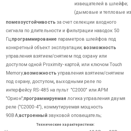
извещателей в шлейфе;
(дымовые и тепловые и
помехоустойчивость
за счет селекции входного
сигнала по длительности и фильтрации наводок 50
Гц;
программирование
параметров шлейфов под
конкретный объект эксплуатации;
возможность
управления взятием/снятием под охрану или
доступом одной Proximity-картой, или ключом Touch
Memory;
возможность
управления взятием/снятием
под охрану, доступом
,
выходными реле по
интерфейсу RS-485 на пульт "С2000" или АРМ
"Орион";
программируемая
логика управления двумя
реле ("С2000-4"), коммутируемая мощность
90В·А;
встроенный
звуковой оповещатель;
Технические характеристики: