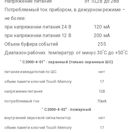
Напряжение питания
от 10,2В до 28В
Потребляемый ток прибором, в дежурном режиме –
не более:
при напряжении питания 24 В
120 мА
при напряжении питания 12 В
200 мА
Объем буфера событий
255
°
°
Диапазон рабочих температур
от минус 30
С до +50
С
"
С2000-4-01"
-
охранный (только охранные ШС)
питание извещателей по ШС
нет
объем памяти ключей Touch Memory
17
напряжение питания
12В
потребляемый ток
70мА
"
С2000-4-02"
-
пожарный
внутренний звуковой сигнализатор
нет
объем памяти ключей Touch Memory
17