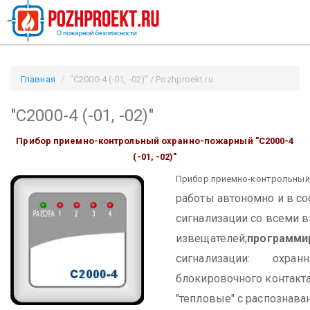
Главная
"С2000-4 (-01, -02)" / Pozhproekt.ru
"С2000-4 (-01, -02)"
Прибор приемно-контрольный охранно-пожарный "С2000-4
(-01, -02)"
Прибор приемно-контрольный о
работы автономно и в со
сигнализации со всеми 
извещателей;
программи
сигнализации:
охранные
блокировочного контакта
"тепловые" с распознава