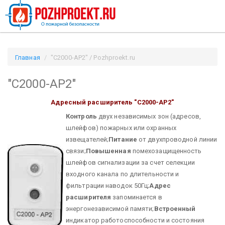
Главная
"С2000-АР2" / Pozhproekt.ru
"С2000-АР2"
Адресный расширитель "С2000-АР2"
Контроль
двух независимых зон (адресов,
шлейфов) пожарных или охранных
извещателей;
Питание
от двухпроводной линии
связи;
Повышенная
помехозащищенность
шлейфов сигнализации за счет селекции
входного канала по длительности и
фильтрации наводок 50Гц;
Адрес
расширителя
запоминается в
энергонезависимой памяти;
Встроенный
индикатор работоспособности и состояния