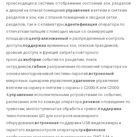
происходящих в системе;
отображение состояний зон, разделов
и дверей на планах помещений;
управление
взятием и снятием
разделов и зон, как с планов помещений и сводной сетки
разделов, так и с клавиатуры;
идентификация
оператора по
отпечаткам пальцев с помощью мыши со сканирующей
площадкой;
централизованный
и распределенный контроль
доступа;
поддержка
временных зон, списков праздников,
уровней доступа и функций запрета повторного
прохода;
выборки
событий по разделам, поиск
сотрудников;
гибкое
разграничение полномочий оператора на
основе многоуровневой системы паролей;
встроенный
макроязык сценариев управления;
удаленное
управление
взятием на охрану и снятием с охраны с С2000-К или С2000-
4;
управление
исполнительными устройствами по событию,
расписанию или по команде оператора;
речевое
оповещение по
тревогам, многоступенчатая обработка тревог;
поддержка
технологических ШС для контроля инженерного
оборудования;
встроенная
поддержка USB-видеокамеры и
скрытого видеоконтроля оператора;
графическое
отображение статистики задымленности по ДИП-34А с