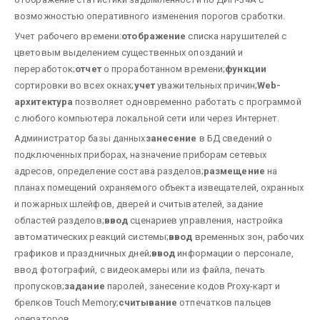
возможностью оперативного изменения порогов сработки.
Учет рабочего времени:
отображение
списка нарушителей с
цветовым выделением существенных опозданий и
переработок;
отчет
о проработанном времени;
функции
сортировки во всех окнах;
учет
уважительных причин;
Web-
архитектура
позволяет одновременно работать с программой
с любого компьютера локальной сети или через Интернет.
Администратор базы данных
занесение
в БД сведений о
подключенных приборах, назначение приборам сетевых
адресов, определение состава разделов;
размещение
на
планах помещений охраняемого объекта извещателей, охранных
и пожарных шлейфов, дверей и считывателей, задание
областей разделов;
ввод
сценариев управления, настройка
автоматических реакций системы;
ввод
временных зон, рабочих
графиков и праздничных дней;
ввод
информации о персонале,
ввод фотографий, с видеокамеры или из файла, печать
пропусков;
задание
паролей, занесение кодов Proxy-карт и
брелков Touch Memory;
считывание
отпечатков пальцев
операторов.