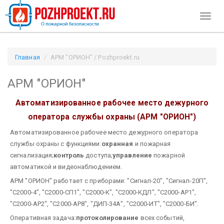
Toggl
naviga
Главная
АРМ "ОРИОН" / Pozhproekt.ru
АРМ "ОРИОН"
Автоматизированное рабочее место дежурного
оператора службы охраны (АРМ "ОРИОН")
Автоматизированное рабочее место дежурного оператора
службы охраны с функциями:
охранная
и пожарная
сигнализация;
контроль
доступа;
управление
пожарной
автоматикой и видеонаблюдением.
АРМ "ОРИОН" работает с приборами: "Сигнал-20", "Сигнал-20П",
"С2000-4", "С2000-СП1", "С2000-К", "С2000-КДЛ", "С2000-АР1",
"С2000-АР2", "С2000-АР8", "ДИП-34А", "С2000-ИТ", "С2000-БИ".
Оперативная задача:
протоколирование
всех событий,