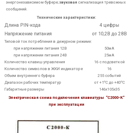
энергонезависимом буфере;
звуковая
сигнализация тревожных
сообщений.
Технические характеристики:
Длина PIN-кода
4 цифры
Напряжение питания
от 10,2В до 28В
Типовой ток потребления в дежурном режиме:
при напряжении питания 12В
50мА
при напряжении питания 24В
25мА
Количество клавиш управления
16 с подсветкой
Количество символов в ЖКИ индикаторе
16
Объем внутреннего буфера
255 событий
о
о
Диапазон рабочих температур
от +1
С до +40
С
Габаритные размеры
146х105х35
Электрическая схема подключения клавиатуры "С2000-К"
при эксплуатации