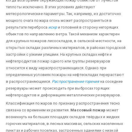
когда возгорание окружающих пожар объектов от лучистой
теплоты исключено. В этих условиях действуют
метеорологические параметры. Так, например, из достаточно
мощного очага пожара огонь может распространяться в
результате переброса
искр
и головней в сторону негорящих
объектов по направлению ветра. Такой механизм характерен
для крупных пожаров лесоскладов, в сельской местности, на
открытых складах различных материалов, в районах городской
застройки с узкими улицами. На крупных складах нефти и
нефтепродуктов пожар одного или группы резервуаров
относится к виду нераспространяющихся. Однако при
определенных условиях пожары на нефтескладах перерастают
в распространяющиеся.
Распространение горения
на соседние
резервуары может происходить при выбросах горящих
нефтепродуктов и деформациях металлических резервуаров.
Классификация пожаров по признаку распространения тесно
связана со временем их развития.
Массовый пожар
может
возникнуть на больших площадях складов твёрдых и жидких
горючих материалов, в лесных массивах, сельских населенных
пунктах и рабочих поселках, застроенных зданиями с низкой