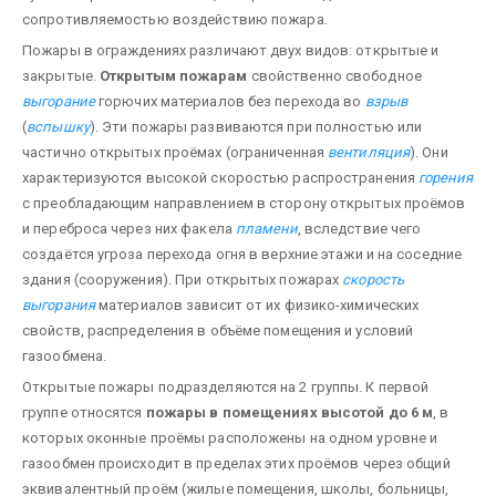
сопротивляемостью воздействию пожара.
Пожары в ограждениях различают двух видов: открытые и
закрытые.
Открытым пожарам
свойственно свободное
выгорание
горючих материалов без перехода во
взрыв
(
вспышку
). Эти пожары развиваются при полностью или
частично открытых проёмах (ограниченная
вентиляция
). Они
характеризуются высокой скоростью распространения
горения
с преобладающим направлением в сторону открытых проёмов
и переброса через них факела
пламени
, вследствие чего
создаётся угроза перехода огня в верхние этажи и на соседние
здания (сооружения). При открытых пожарах
скорость
выгорания
ма­териалов зависит от их физико-химических
свойств, распределения в объёме помещения и условий
газообмена.
Открытые пожары подразделяются на 2 группы. К первой
группе относятся
пожары в помещениях высотой до 6 м
, в
которых оконные проёмы расположены на одном уровне и
газообмен происходит в пределах этих проёмов через общий
эквивалентный проём (жилые помещения, школы, больницы,