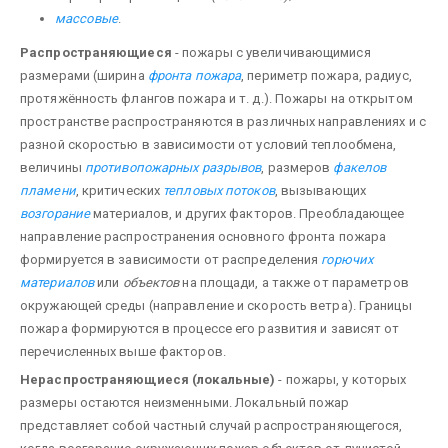
массовые
.
Распространяющиеся
- пожары с увеличивающимися
размерами (ширина
фронта пожара
, периметр пожара, радиус,
протяжённость флангов пожара и т. д.). Пожары на открытом
пространстве распространяются в различных направлениях и с
разной скоростью в зависимости от условий теплообмена,
величины
противопожарных разрывов
, размеров
факелов
пламени
, критических
тепловых потоков
, вызывающих
возгорание
материалов, и других факторов. Преобладающее
направление распространения основного фронта пожара
формируется в зависимости от распределения
горючих
материалов
или
объектов
на площади, а также от параметров
окружающей среды (направление и скорость ветра). Границы
пожара формируются в процессе его развития и зависят от
перечисленных выше факторов.
Нераспространяющиеся (локальные)
- пожары, у которых
размеры остаются неизменными. Локальный пожар
представляет собой частный случай распространяющегося,