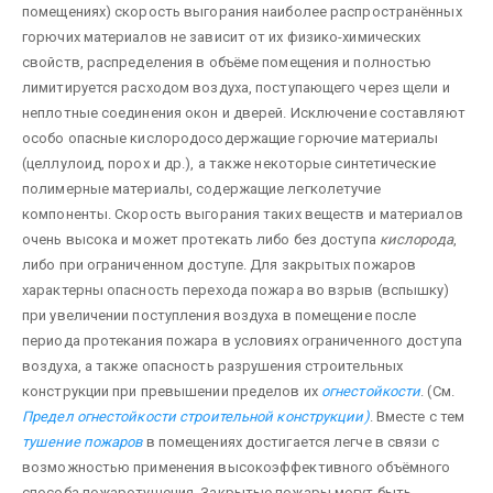
помещениях) скорость выгорания наиболее распространённых
горючих материалов не зависит от их физико-химических
свойств, распределения в объёме помещения и полностью
лимитируется расходом воздуха, поступающего через щели и
неплотные соединения окон и дверей. Исключение составляют
особо опасные кислородосодержащие горючие материалы
(целлулоид, порох и др.), а также некоторые синтетические
полимерные материалы, содержащие легколетучие
компоненты. Скорость выгорания таких веществ и материалов
очень высока и может протекать либо без доступа
кислорода
,
либо при ограниченном доступе. Для закрытых пожаров
характерны опасность перехода пожара во взрыв (вспышку)
при увеличении поступления воздуха в помещение после
периода протекания пожара в условиях ограниченного доступа
воздуха, а также опасность разрушения строительных
конструкции при превышении пределов их
огнестойкости
. (См.
Предел огнестойкости строительной конструкции)
. Вместе с тем
тушение пожаров
в помещениях достигается легче в связи с
возможностью применения высокоэффективного объёмного
способа пожаротушения. Закрытые пожары могут быть