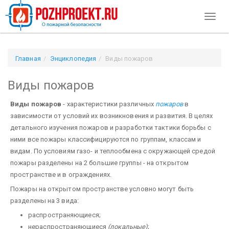
Toggl
naviga
Главная
Энциклопедия
Виды пожаров
Виды пожаров
Виды пожаров
- характеристики различных
пожаров
в
зависимости от условий их возникновения и развития. В целях
детального изучения пожаров и разработки тактики борьбы с
ними все пожары классифицируются по группам, классам и
видам. По условиям газо- и теплообмена с окружающей средой
пожары разделены на 2 большие группы - на открытом
пространстве и в ограждениях.
Пожары на открытом пространстве условно могут быть
разделены на 3 вида:
распространяющиеся;
нераспространяющиеся
(локальные)
;