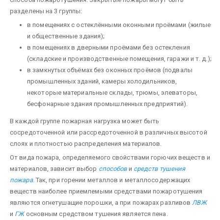
разделены на 3 группы:
в помещениях с остеклёнными оконными проёмами (жилые
и общественные здания);
в помещениях в дверными проёмами без остекления
(складские и производственные помещения, гаражи и т. д.);
в замкнутых объёмах без оконных проёмов (подвалы
промышленных зданий, камеры холодильников,
некоторые материальные склады, трюмы, элеваторы,
бесфонарные здания промышленных предприятий).
В каждой группе пожарная нагрузка может быть
сосредоточенной или рассредоточенной в различных высотой
слоях и плотностью распределения материалов.
От вида пожара, определяемого свойствами горючих веществ и
материалов, зависит выбор
способов
и
средств тушения
пожара
. Так, при горении металлов и металлосодержащих
веществ наиболее приемлемыми средствами пожаротушения
являются огнетушащие порошки, а при пожарах разливов
ЛВЖ
и
ГЖ
основным средством тушения является пена.