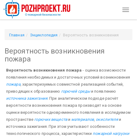
Toggl
naviga
Главная
Энциклопедия
Вероятность возникновения
пожара
Вероятность возникновения
пожара
Вероятность возникновения пожара
- оценка возможности
появления необходимых и достаточных условий возникновения
пожара
, характеризуемых совместной реализацией событий,
приводящих к образованию
горючей среды
и появлению
источника зажигания
. При аналитическом подходе расчёт
вероятности возникновения пожара производят на основе
оценки вероятности одновременного появления в исследуемом
пространстве
горючих веществ
и
материалов
,
окислителя
и
источника зажигания. При этом учитывают особенности
технологического процесса, характеристики
пожарной нагрузки