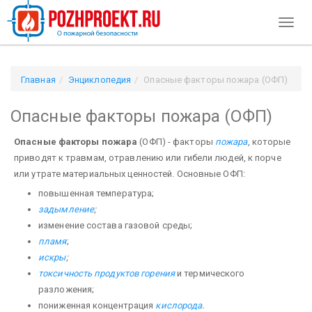
Toggl
naviga
Главная
Энциклопедия
Опасные факторы пожара (ОФП)
Опасные факторы пожара (ОФП)
Опасные факторы пожара
(ОФП) - факторы
пожара
, которые
приводят к травмам, от­равлению или гибели людей, к порче
или утрате материальных ценностей. Основные ОФП:
повышенная тем­пература;
задымление
;
изменение состава газовой среды;
пламя
;
искры
;
токсичность продуктов горе­ния
и термического
разложения;
пониженная концентрация
кислорода
.