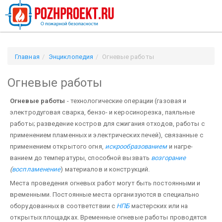
Главная
Энциклопедия
Огневые работы
Огневые работы
Огневые работы
- технологические операции (газовая и
электродуговая сварка, бензо- и керосинорезка, паяльные
работы; разведение костров для сжигания отходов, работы с
применением пла­менных и электрических печей), связанные с
применением открытого огня,
искрообразованием
и нагре­
ванием до температуры, способной вызвать
возгорание
(
воспламенение
) материалов и конструкций.
Места проведения огневых работ могут быть постоянными и
временными. Постоянные места организуются в специально
оборудованных в соответствии с
НПБ
мастерских или на
открытых площадках. Времен­ные огневые работы проводятся