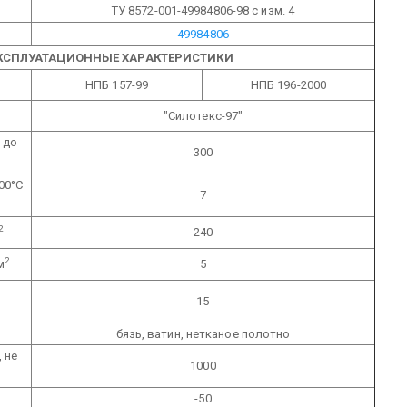
ТУ 8572-001-49984806-98 с изм. 4
49984806
ЭКСПЛУАТАЦИОННЫЕ ХАРАКТЕРИСТИКИ
НПБ 157-99
НПБ 196-2000
"Силотекс-97"
 до
300
00°С
7
2
240
2
м
5
15
бязь, ватин, нетканое полотно
 не
1000
-50