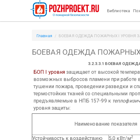
Библиотека
Пож
Главная
БОЕВАЯ ОДЕЖДА ПОЖАРНЫХ I УРОВНЯ ЗА
БОЕВАЯ ОДЕЖДА ПОЖАРНЫХ
3.2.3.3.1 БОЕВАЯ ОДЕ
БОП I уровня
защищает от высокой темпера
возможных выбросов пламени при работе в
тушении пожара, проведении разведки и сп
термостойких тканей со специальными про
предъявляемые в НПБ 157-99 к
теплофизич
уровня защиты:
Наименование показателя
2
Устойчивость к воздействию
5,0 кВт/м