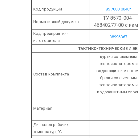
Код продукции
85 7000 0040*
ТУ 8570-004-
Нормативный документ
46840277-00 с изм
Код предприятия-
38996367
изготовителя
ТАКТИКО-ТЕХНИЧЕСКИЕ И Э
куртка со съемным
теплоизолятором и
водозащитным слое
Состав комплекта
брюки со съемным
теплоизолятором и
водозащитным слое
Материал
Диапазон рабочих
температур, °С