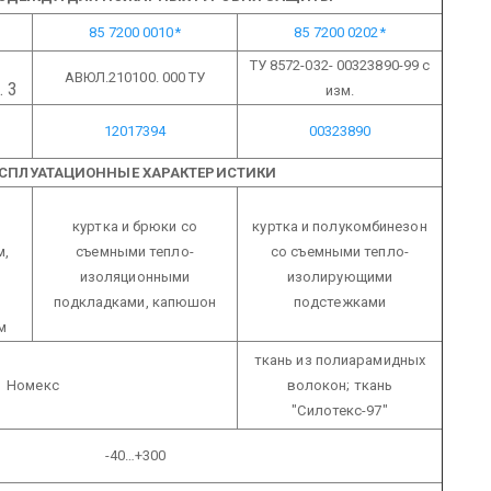
85 7200 0010*
85 7200 0202*
ТУ 8572-032- 00323890-99 с
АВЮЛ.210100.
000 ТУ
. 3
изм.
12017394
00323890
КСПЛУАТАЦИОННЫЕ ХАРАКТЕРИСТИКИ
куртка и брюки со
куртка и полукомбинезон
м,
съемными тепло-
со съемными тепло-
изоляционными
изолирующими
подкладками, капюшон
подстежками
м
ткань из полиарамидных
Номекс
волокон;
ткань
"Силотекс-97"
-40…+300