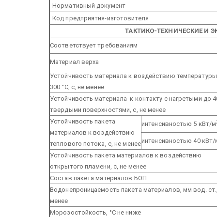
Нормативный документ
Код предприятия-изготовителя
ТАКТИКО-ТЕХНИЧЕСКИЕ И 
Соответствует требованиям
Материал верха
Устойчивость материала к воздействию температуры
300 °С, с, не менее
Устойчивость материала к контакту с нагретыми до 4
твердыми поверхностями, с, не менее
Устойчивость пакета
интенсивностью 5 кВт/м
материалов к воздействию
интенсивностью 40 кВт/
теплового потока, с, не менее
Устойчивость пакета материалов к воздействию
открытого пламени, с, не менее
Состав пакета материалов БОП
Водонепроницаемость пакета материалов, мм вод. ст.,
менее
Морозостойкость, °С не ниже