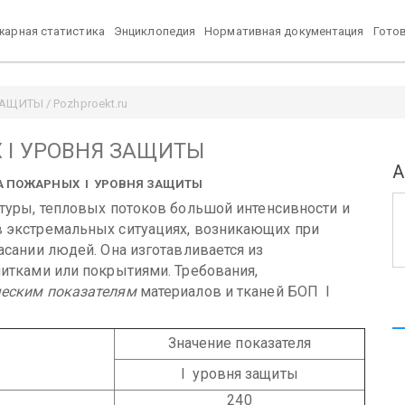
арная статистика
Энциклопедия
Нормативная документация
Гото
ЩИТЫ / Pozhproekt.ru
 I УРОВНЯ ЗАЩИТЫ
А
ЖДА ПОЖАРНЫХ I УРОВНЯ ЗАЩИТЫ
туры, тепловых потоков большой интенсивности и
 экстремальных ситуациях, возникающих при
асании людей. Она изготавливается из
питками или покрытиями.
Требования,
еским показателям
материалов и тканей БОП I
Значение показателя
I уровня защиты
240