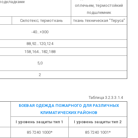
подкладками
оплечьем, термостойкий
подшлемник
Силотекс;
термоткань
ткань техническая “Теруса”
-40…+300
88,92…120,124
158,164…182,188
5,0
2
Таблица 3.2.3.3.1.4
БОЕВАЯ ОДЕЖДА ПОЖАРНОГО ДЛЯ РАЗЛИЧНЫХ
КЛИМАТИЧЕСКИХ РАЙОНОВ
I уровень защиты
тип 1
I уровень защиты
тип 2
85 7240 1000*
85 7240 1001*