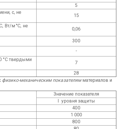
5
ени, с, не
15
.
С, Вт/м
°С, не
0,06
300
-
00 °С твердыми
7
28
к
физико-механическим показателям
материалов и
Значение показателя
I уровня защиты
400
1 000
800
80