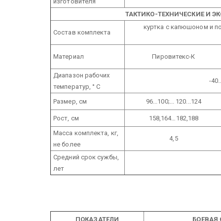
изготовителя
ТАКТИКО-ТЕХНИЧЕСКИЕ И Э
куртка с капюшоном и 
Состав комплекта
Материал
Пировитекс-К
Диапазон рабочих
-40
температур, ° С
Размер, см
96...100;... 120...124
Рост, см
158,164…182,188
Масса комплекта, кг,
4,5
не более
Средний срок сужбы,
лет
ПОКАЗАТЕЛИ
БОЕВАЯ