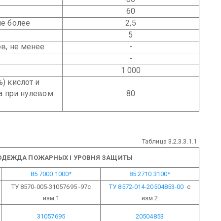
60
не более
2,5
5
в, не менее
-
-
1 000
) кислот и
ка при нулевом
80
Таблица 3.2.3.3.1.1
ОДЕЖДА ПОЖАРНЫХ I УРОВНЯ ЗАЩИТЫ
85 7000 1000*
85 2710 3100*
ТУ 8570-005-31057695 -97с
ТУ 8572-014-20504853-00
с
изм.1
изм.2
31057695
20504853