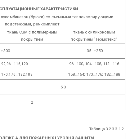
КСПЛУАТАЦИОННЫЕ ХАРАКТЕРИСТИКИ
полукомбинезон (брюки) со съемными теплоизолирующими
подстежками, ремкомплект
ткань СВМ с полимерным
ткань с силиконовым
покрытием
покрытием “Термотекс”
…+300
-35...+250
96...100; 104...108; 112...116
92,96...116,120
158...164; 170...176; 182...188
170,176...182,188
5,0
2
Таблица 3.2.3.3.1.2
 ОДЕЖДА ДЛЯ ПОЖАРНЫХ I УРОВНЯ ЗАЩИТЫ