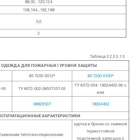
88,92…120,124
158,164…182,188
5,0
2
Таблица 3.2.3.3.1.3
Я ОДЕЖДА ДЛЯ ПОЖАРНЫХ I УРОВНЯ ЗАЩИТЫ
85 7200 0013*
85 7200 0100*
ТУ 8572-004- 18024432-96
с
-95
ТУ 8572-002-08557357-03
изм
08828537
18024432
ЭКСПЛУАТАЦИОННЫЕ ХАРАКТЕРИСТИКИ
куртка и брюки со съемной
термостойкой
 съемными теплоизоляционными
подстежкой, капюшон с