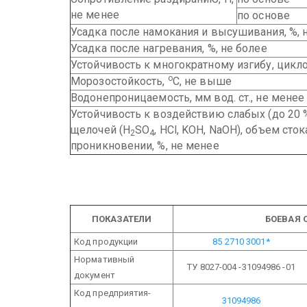
не менее
по основе
Усадка после намокания и высушивания, %, 
Усадка после нагревания, %, не более
Устойчивость к многократному изгибу, цикло
о
Морозостойкость,
С, не выше
Водонепроницаемость, мм вод. ст., не менее
Устойчивость к воздействию слабых (до 20 %
щелочей (H
SO
, HCl, KOH, NaOH), объем сто
2
4
проникновении, %, не менее
ПОКАЗАТЕЛИ
БОЕВАЯ 
Код продукции
85 2710 3001*
Нормативный
ТУ 8027-004 -31094986 -01
документ
Код предприятия-
31094986