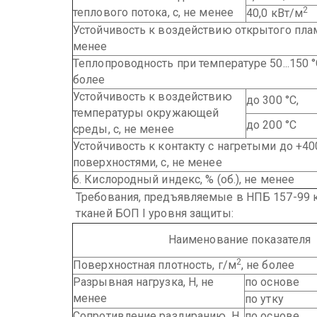
2
теплового потока, с, не менее
40,0 кВт/м
Устойчивость к воздействию открытого плам
менее
Теплопроводность при температуре 50...150 °
более
Устойчивость к воздействию
до 300 °С,
температуры окружающей
до 200 °С
среды, с, не менее
Устойчивость к контакту с нагретыми до +4
поверхностями, с, не менее
6. Кислородный индекс, % (об.), не менее
Требования, предъявляемые в НПБ 157-99 
тканей БОП I уровня защиты:
Наименование показателя
2
Поверхностная плотность, г/м
, не более
Разрывная нагрузка, Н, не
по основе
менее
по утку
Сопротивление раздиранию, Н,
по основе