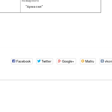
пожарного
"Армасил"
Facebook
Twitter
Google+
Mailru
vkon