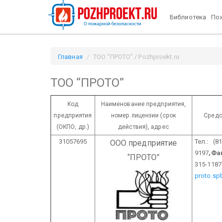
Библиотека
Пож
Главная
ТОО “ПРОТО” / Pozhproekt.ru
ТОО “ПРОТО”
Код
Наименование предприятия,
предприятия
номер лицензии
(срок
Средс
(ОКПО, др.)
действия), адрес
31057695
Тел.: (81
ООО предприятие
9197
,
Фа
“ПРОТО”
315-1187
proto.sp