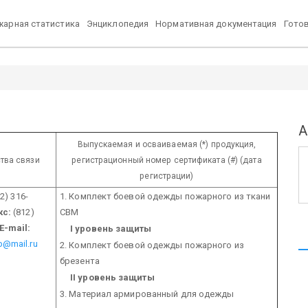
арная статистика
Энциклопедия
Нормативная документация
Гото
А
Выпускаемая и осваиваемая (*) продукция,
тва связи
регистрационный номер сертификата (#) (дата
регистрации)
2) 316-
1. Комплект боевой одежды пожарного из ткани
кс:
(812)
СВМ
E-mail:
I уровень защиты
b@mail.ru
2. Комплект боевой одежды пожарного из
брезента
II уровень защиты
3. Материал армированный для одежды