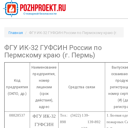
Главная
ФГУ ИК-32 ГУФСИН России по Пермскому краю (г.
Пермь) / Pozhproekt.ru
ФГУ ИК-32 ГУФСИН России по
Пермскому краю (г. Пермь)
Наименование
Выпускае
предприятия,
осваиваем
Код
номер
продук
предприятия
лицензии
Средства связи
регистрац
(ОКПО, др.)
(срок
номер серт
действия),
(#) (д
адрес
регистр
08828537
Тел.: (3422) 139-
1. Боевая од
ФГУ ИК-32
898
139-892
пожарных С
ГУФСИН