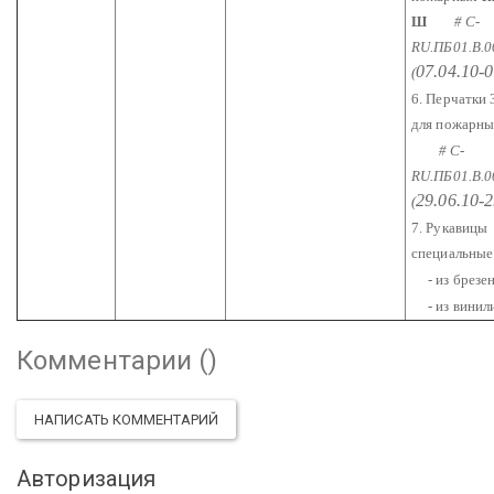
Ш
# С-
RU.ПБ01.В.0
07.04.10-0
(
6. Перчатки 
для пожарн
# С-
RU.ПБ01.В.0
29.06.10-2
(
7. Рукавицы
специальны
- из брезе
- из вини
Комментарии (
)
НАПИСАТЬ КОММЕНТАРИЙ
Авторизация