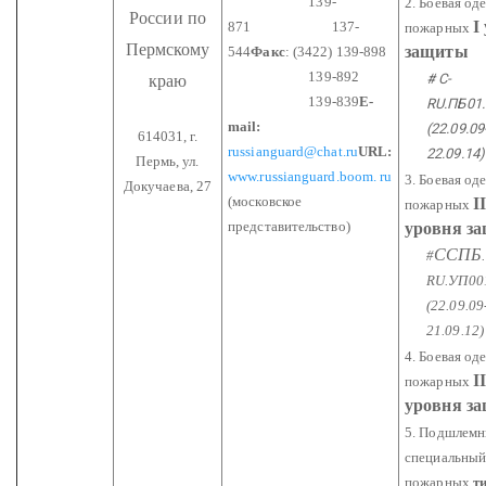
139-
2. Боевая од
России по
I
871
137-
пожарных
Пермскому
защиты
544
Факс
: (3422) 139-898
139-892
# С-
краю
139-839
E-
RU.ПБ01
mail:
(22.09.09
614031, г.
russianguard@chat.ru
URL:
22.09.14)
Пермь,
ул.
www.russianguard.boom. ru
3. Боевая од
Докучаева, 27
(московское
I
пожарных
представительство)
уровня з
ССПБ
#
.
RU.УП00
(22.09.09
21.09.12)
4. Боевая од
I
пожарных
уровня з
5. Подшлемн
специальный
пожарных
ти