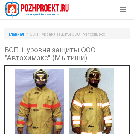
Toggl
naviga
Главная
БОП 1 уровня защиты ООО "Автохимэкс"
(Мытищи) / Pozhproekt.ru
БОП 1 уровня защиты ООО
"Автохимэкс" (Мытищи)