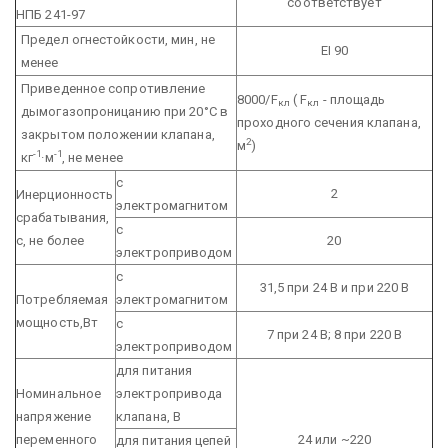
соответствует
НПБ 241-97
Предел огнестойкости, мин, не
EI 90
менее
Приведенное сопротивление
8000/F
( F
- площадь
кл
кл
дымогазопроницанию при 20°С в
проходного сечения клапана,
закрытом положении клапана,
2
м
)
-1
-1
кг
·м
, не менее
с
2
Инерционность
электромагнитом
срабатывания,
с
с,
не более
20
электроприводом
с
31,5
при 24 В и при 220 В
Потребляемая
электромагнитом
мощность,Вт
с
7 при 24 В;
8 при 220 В
электроприводом
для питания
Номинальное
электропривода
напряжение
клапана, В
переменного
24 или ~220
для питания цепей