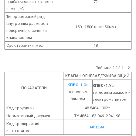
срабатывания теплового
72
о
замка,
С
Типоразмерный ряд
внутренних размеров
150…1500 (шаг=50мм)
поперечного сечения
клапанов, мм
Срок гарантии, мес
18
Таблица 2.2.3.1.1.2
КЛАПАН ОГНЕЗАДЕРЖИВАЮЩИЙ
КПВС-1.О
с
КПВС-1.У
с
ПОКАЗАТЕЛИ
тепловым
тепловым замком и
замком
электромагнитом
Код продукции
48 5484 1002*
Нормативный документ
ТУ 4854-182-04612941-98
Код предприятия-
04612941
изготовителя