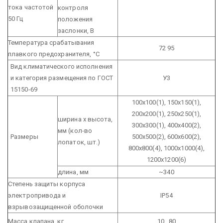
тока частотой
контроля
50 Гц
положения
заслонки, В
Температура срабатывания
72
95
плавкого предохранителя, °С
Вид климатического исполнения
и категория размещения по ГОСТ
У3
15150-69
100х100(1), 150х150(1),
200х200(1), 250х250(1),
ширина х высота,
300х300(1), 400х400(2),
мм
(кол-во
Размеры
500х500(2), 600х600(2),
лопаток, шт.)
800х800(4), 1000х1000(4),
1200х1200(6)
длина, мм
~340
Степень защиты корпуса
электропривода и
IP54
взрывозащищенной оболочки
Масса клапана, кг
10...80