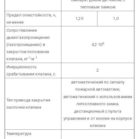
тепловым замком
Предел огнестойкости, ч,
1,25
1,0
не менее
Сопротивление
дымогазопроницанию
6
(газопроницанию) в
4,2·10
закрытом положении
-1
-1
клапана, кг
·м
Инерционность
2
срабатывания клапана, с
автоматический по сигналу
пожарной автоматики;
автоматический с использованием
Тип привода закрытия
легкоплавкого замка;
заслонки клапана
дистанционный с пульта
управления и от кнопки на корпусе
клапана
Температура