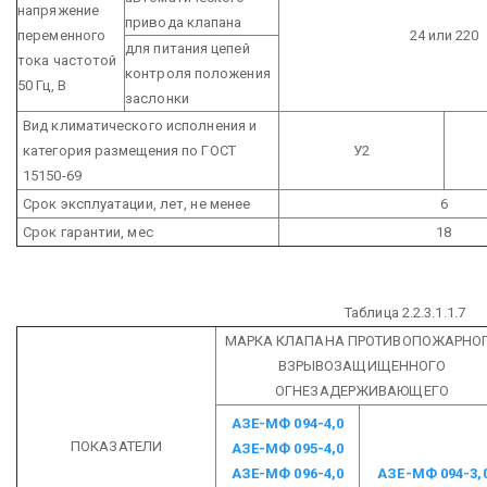
напряжение
привода клапана
переменного
24 или 220
для питания цепей
тока частотой
контроля положения
50 Гц, В
заслонки
Вид климатического исполнения и
категория размещения по ГОСТ
У2
15150-69
Срок эксплуатации, лет, не менее
6
Срок гарантии, мес
18
Таблица 2.2.3.1.1.7
МАРКА КЛАПАНА ПРОТИВОПОЖАРНО
ВЗРЫВОЗАЩИЩЕННОГО
ОГНЕЗАДЕРЖИВАЮЩЕГО
АЗЕ-МФ 094-4,0
ПОКАЗАТЕЛИ
АЗЕ-МФ 095-4,0
АЗЕ-МФ 096-4,0
АЗЕ-МФ 094-3,