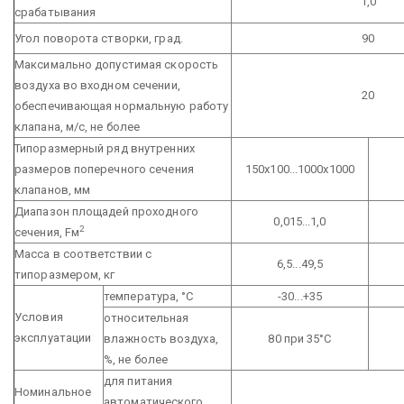
1,0
срабатывания
Угол поворота створки, град.
90
Максимально допустимая скорость
воздуха во входном сечении,
20
обеспечивающая нормальную работу
клапана, м/с, не более
Типоразмерный ряд внутренних
размеров поперечного сечения
150х100...1000х1000
клапанов, мм
Диапазон площадей проходного
0,015...1,0
2
сечения, Fм
Масса в соответствии с
6,5...49,5
типоразмером, кг
температура, °С
-30...+35
Условия
относительная
эксплуатации
влажность воздуха,
80 при 35°С
%, не более
для питания
Номинальное
автоматического