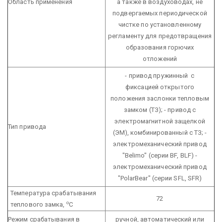
Область применения
а также в воздуховодах, не
подвергаемых периодической
чистке по установленному
регламенту для предотвращения
образования горючих
отложений
- привод пружинный с
фиксацией открытого
положения заслонки тепловым
замком (ТЗ);
- привод с
электромагнитной защелкой
Тип привода
(ЭМ), комбинированный с ТЗ;
-
электромеханический привод
"Belimo" (серии BF, BLF)
-
электромеханический привод
"PolarBear" (серии SFL, SFR)
Температура срабатывания
72
о
теплового замка,
С
Режим срабатывания в
ручной, автоматический или