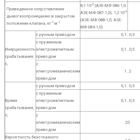
-5
8,1·10
(АЗЕ-МФ 086-1,0;
Приведенное сопротивление
-5
АЗЕ-МФ 087-1,0);
1,2·10
дымогазопроницанию в закрытом
(АЗЕ-МФ 088-1,0; АЗЕ-
-1
-1
положении клапана, кг
·м
МФ 089-1,0)
с ручным приводом
0,1...0,5
с пружинным
Инерционность
электромагнитным
0,1...0,5
срабатывания,
приводом
с,
с
электромеханическим
1...2
приводом
с ручным приводом
0,1...0,5
с пружинным
Время
электромагнитным
0,1...0,5
срабатывания,
приводом
с,
с
электромеханическим
20
приводом
Вероятность безотказного