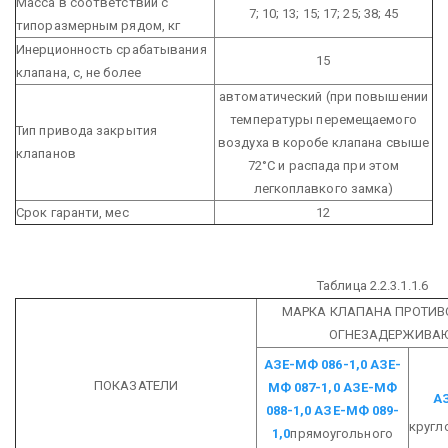
Масса в соответствии с
7; 10; 13; 15; 17; 25; 38; 45
типоразмерным рядом, кг
Инерционность срабатывания
15
клапана, с, не более
автоматический
(при повышении
температуры перемещаемого
Тип привода закрытия
воздуха в коробе клапана свыше
клапанов
72°С и распада при этом
легкоплавкого замка)
Срок гаранти, мес
12
Таблица 2.2.3.1.1.6
МАРКА КЛАПАНА ПРОТИ
ОГНЕЗАДЕРЖИВА
АЗЕ-МФ 086-1,0
АЗЕ-
ПОКАЗАТЕЛИ
МФ 087-1,0
АЗЕ-МФ
АЗ
088-1,0
АЗЕ-МФ 089-
кругл
1,0
прямоугольного