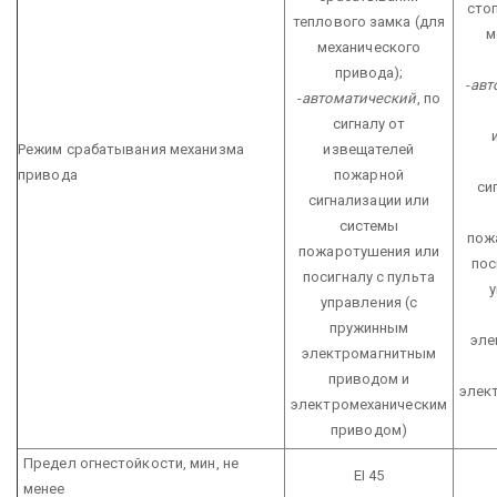
сто
теплового замка (для
м
механического
привода);
-
авт
-
автоматический
, по
сигналу от
Режим срабатывания механизма
извещателей
привода
пожарной
си
сигнализации или
системы
пож
пожаротушения или
пос
посигналу с пульта
у
управления (с
пружинным
эле
электромагнитным
приводом и
элек
электромеханическим
приводом)
Предел огнестойкости, мин, не
EI 45
менее