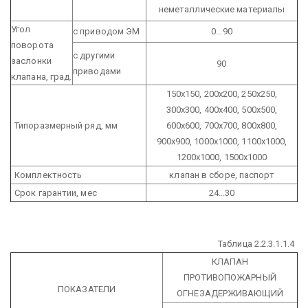
неметаллические материалы
Угол
с приводом ЭМ
0...90
поворота
с другими
заслонки
90
приводами
клапана, град.
150х150, 200х200, 250х250,
300х300, 400х400, 500х500,
Типоразмерный ряд, мм
600х600, 700х700, 800х800,
900х900, 1000х1000, 1100х1000,
1200х1000, 1500х1000
Комплектность
клапан в сборе, паспорт
Срок гарантии, мес
24...30
Таблица 2.2.3.1.1.4
КЛАПАН
ПРОТИВОПОЖАРНЫЙ
ПОКАЗАТЕЛИ
ОГНЕЗАДЕРЖИВАЮЩИЙ