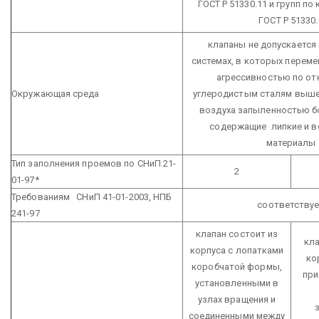
ГОСТ Р 51330.11 и групп по
ГОСТ Р 51330.
клапаны не допускается
системах, в которых перем
агрессивностью по о
Окружающая среда
углеродистым сталям выше
воздуха запыленностью б
содержащие липкие и 
материалы
Тип заполнения проемов по СНиП 21-
2
01-97*
Требованиям СНиП 41-01-2003, НПБ
соответству
241-97
клапан состоит из
кла
корпуса с лопатками
ко
коробчатой формы,
при
установленными в
узлах вращения и
соединенными между