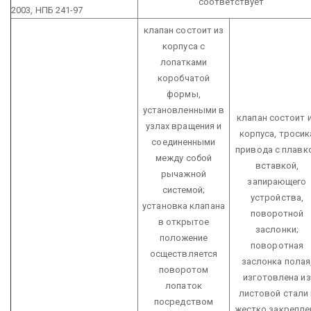
соответствует
2003, НПБ 241-97
клапан состоит из
корпуса с
лопатками
коробчатой
формы,
установленными в
клапан состоит 
узлах вращения и
корпуса, тросик
соединенными
привода с плавк
между собой
вставкой,
рычажной
запирающего
системой;
устройства,
установка клапана
поворотной
в открытое
заслонки;
положение
поворотная
осществляется
заслонка полая
поворотом
изготовлена из
лопаток
листовой стали 
посредством
жестко закрепле