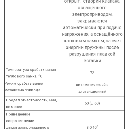
открыт; створки клапана,
оснащённого
электроприводом,
закрываются
автоматически при подаче
напряжения, а оснащённого
тепловым замком, за счёт
энергии пружины после
разрушения плавкой
вставки
Температура срабатывания
72
о
теплового замка,
С
Режим срабатывания
автоматический и
механизма привода
дистанционный
Предел огнестойкости, мин,
60 (EI 60)
не менее
Приведенное
сопротивление
5
дымогазопроницанию в
3,0·10