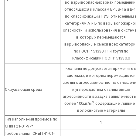
во взрывоопасных зонах помещений 
относящихся к классам В-1, В-1а и В-
по классификации ПУЭ, отнесенным 
категориям А и Б по взрывопожарно
опасности, и использования в система
в которых перемещаются
взрывоопасные смеси всех категори
по ГОСТ Р 51330.11 и групп по
классификации ГОСТ Р 51330.0
клапаны не допускается применять 
системах, в которых перемещаются
среды с агрессивностью по отношен
Окружающая среда
к углеродистым сталям выше
агрессивности воздуха запыленност
3
более 100мг/м
, содержащие липкие 
волокнистые материалы
Тип заполнения проемов по
1
СНиП 21-01-97*
Требованиям СНиП 41-01-