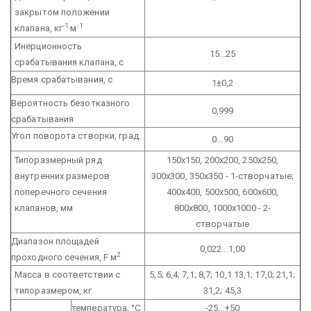
закрытом положении
-1
-1
клапана, кг
·м
Инерционность
15...25
срабатывания клапана, с
Время срабатывания, с
1±0,2
Вероятность безотказного
0,999
срабатывания
Угол поворота створки, град.
0...90
Типоразмерный ряд
150х150, 200х200, 250х250,
внутренних размеров
300х300, 350х350 - 1-створчатые;
поперечного сечения
400х400, 500х500, 600х600,
клапанов, мм
800х800, 1000х1000 - 2-
створчатые
Диапазон площадей
0,022...1,00
2
проходного сечения, F м
Масса в соответствии с
5,5; 6,4; 7,1; 8,7; 10,1
13,1; 17,0; 21,1;
типоразмером, кг
31,2; 45,3
температура, °С
-25...+50