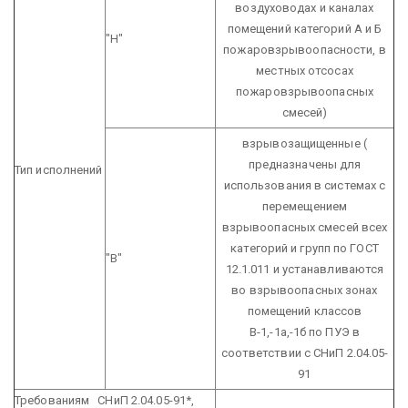
воздуховодах и каналах
помещений категорий А и Б
"Н"
пожаровзрывоопасности, в
местных отсосах
пожаровзрывоопасных
смесей)
взрывозащищенные
(
предназначены для
Тип исполнений
использования в системах с
перемещением
взрывоопасных смесей всех
категорий и групп по ГОСТ
"В"
12.1.011 и устанавливаются
во взрывоопасных зонах
помещений классов
В-1,-1а,-1б по ПУЭ в
соответствии с СНиП 2.04.05-
91
Требованиям СНиП 2.04.05-91*,