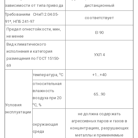
зависимости от типа привода
дистанционный
Требованиям СНиП 2.04.05-
соответствует
91*, НПБ 241-97
Предел огнестойкости, мин,
EI 90
не менее
Вид климатического
исполнения и категория
УХЛ 4
размещения по ГОСТ 15150-
69
о
температура,
С
+1...+40
относительная
влажность
65...90
воздуха при 20
о
Условия
С, %
эксплуатации
не должна содержать
агрессивных паров и газов в
окружающая
концентрациях, разрушающих
среда
металлы и применяемые