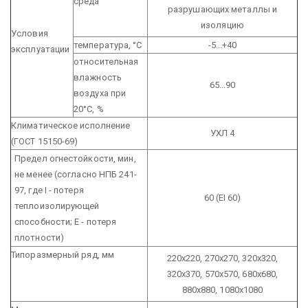
среда
разрушающих металлы и
изоляцию
Условия
температура, °С
-5...+40
эксплуатации
относительная
влажность
65...90
воздуха при
20°С, %
Климатическое исполнение
УХЛ 4
(ГОСТ 15150-69)
Предел огнестойкости, мин,
не менее
(согласно НПБ 241-
97, где I - потеря
60 (EI 60)
теплоизолирующей
способности; Е - потеря
плотности)
Типоразмерный ряд, мм
220х220, 270х270, 320х320,
320х370, 570х570, 680х680,
880х880, 1080х1080