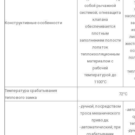
собой рычажной
системой; огнезащита
засл
клапана
Конструктивные особенности
за
обеспечивается
и
плотным
ли
заполнением полосте
жест
лопаток
ос
теплоизоляционным
по
материалом с
рабочей
теп
температурой до
1100°С
Температура срабатывания
72°С
теплового замка
-
ручной
, посредством
-
авт
троса механического
с
привода;
те
-
автоматический
, при
-ру
срабатывании