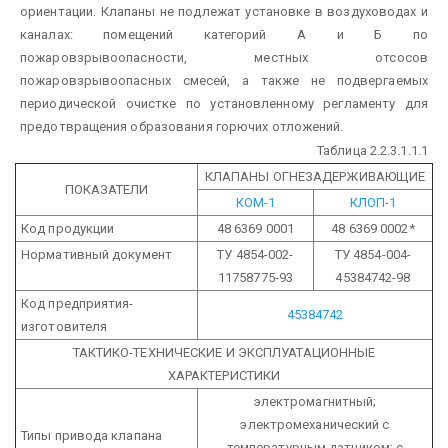
ориентации.
Клапаны не подлежат установке в воздуховодах и
каналах: помещений категорий А и Б по
пожаровзрывоопасности, местных отсосов
пожаровзрывоопасных смесей, а также не подвергаемых
периодической очистке по установленному регламенту для
предотвращения образования горючих отложений.
Таблица 2.2.3.1.1.1
КЛАПАНЫ ОГНЕЗАДЕРЖИВАЮЩИЕ
ПОКАЗАТЕЛИ
КОМ-1
КЛОП-1
Код продукции
48 6369 0001
48 6369 0002*
Нормативный документ
ТУ 4854-002-
ТУ 4854-004-
11758775-93
45384742-98
Код предприятия-
45384742
изготовителя
ТАКТИКО-ТЕХНИЧЕСКИЕ И ЭКСПЛУАТАЦИОННЫЕ
ХАРАКТЕРИСТИКИ
электромагнитный;
электромеханический с
Типы привода клапана
температурным датчиком; с