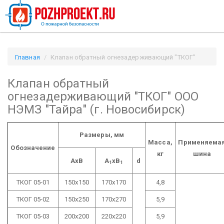
Главная
Клапан обратный огнезадерживающий "ТКОГ"
ООО НЭМЗ "Тайра" (г. Новосибирск) / Pozhproekt.ru
Клапан обратный
огнезадерживающий "ТКОГ" ООО
НЭМЗ "Тайра" (г. Новосибирск)
Размеры, мм
Масса,
Применяема
Обозначение
кг
шина
AxB
A
xB
d
1
1
ТКОГ 05-01
150х150
170х170
4,8
ТКОГ 05-02
150х250
170х270
5,9
ТКОГ 05-03
200х200
220х220
5,9