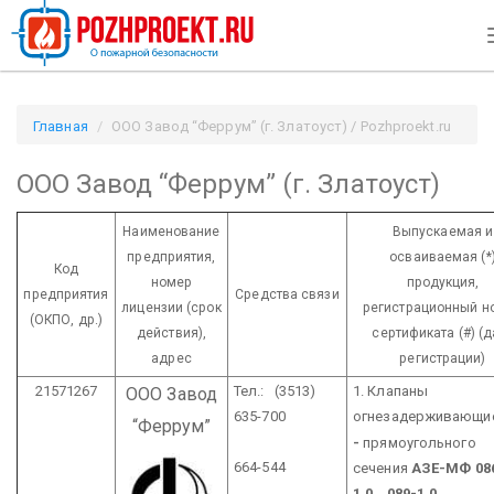
Главная
ООО Завод “Феррум” (г. Златоуст) / Pozhproekt.ru
ООО Завод “Феррум” (г. Златоуст)
Наименование
Выпускаемая и
предприятия,
осваиваемая (*
Код
номер
продукция,
предприятия
Средства связи
лицензии
(срок
регистрационный н
(ОКПО, др.)
действия),
сертификата (#) (д
адрес
регистрации)
21571267
Тел.: (3513)
1. Клапаны
ООО Завод
635-700
огнезадерживающи
“Феррум”
-
прямоугольного
664-544
сечения
АЗЕ-МФ 08
1,0...089-1,0