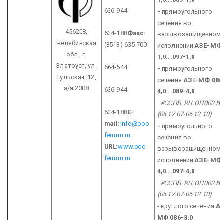
636-944
-
прямоугольного
сечения во
456208,
634-188
Факс:
взрывозащищенно
Челябинская
(3513) 635-700
исполнении
АЗЕ-МФ
обл.,
г.
1,0...097-1,0
Златоуст, ул.
664-544
-
прямоугольного
Тульская, 12,
сечения
АЗЕ-МФ 08
а/я 2308
636-944
4,0...089-4,0
#ССПБ. RU.
ОП002.B
634-188
E-
(06.12.07-06.12.10)
mail:
info@ooo-
-
прямоугольного
ferrum.ru
сечения во
URL:
www.ooo-
взрывозащищенно
ferrum.ru
исполнении
АЗЕ-МФ
4,0...097-4,0
#ССПБ. RU.
ОП002.B
(06.12.07-06.12.10)
- круглого сечения
А
МФ 086-3,0