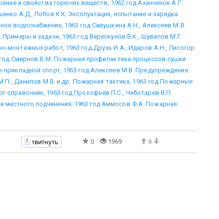
рение и свойства горючих веществ, 1962 год
Аханченок А.Г.
енко А.Д., Лобов К.К. Эксплуатация, испытание и зарядка
ное водоснабжение, 1963 год
Савушкина А.Н., Алексеев М.В.
 Примеры и задачи, 1963 год
Верескунов В.К., Шувалов М.Г.
о-монтажных работ, 1963 год
Друзь И.А., Идаров А.Н., Лисогор
год
Смирнов В.М. Пожарная профилактика процессов сушки
-прикладной спорт, 1963 год
Алексеев М.В. Предупреждение
.П., Данилов М.В. и др. Пожарная тактика, 1963 год
Пожарные
г-справочник, 1963 год
Прокофьев П.С., Чеботарев В.П.
 местного подчинения, 1963 год
Аммосов Ф.А. Пожарная
твитнуть
0
1969
0