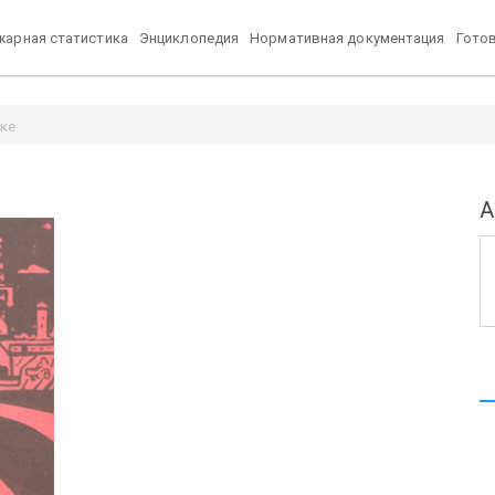
арная статистика
Энциклопедия
Нормативная документация
Гото
еке
А