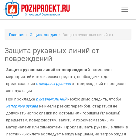
Toggl
naviga
Главная
Энциклопедия
Защита рукавных линий от
повреждений
Защита рукавных линий от
повреждений
Защита рукавных линий от повреждений
- комплекс
мероприятий и технических средств, необходимых для
предохранения
пожарных рукавов
от повреждений в процессе
эксплуатации.
При прокладке
рукавных линий
необходимо следить, чтобы
напорные рукава
не имели резких перегибов, стараться не
допускать их прокладки по острым или горящим (тлеющим)
предметам, поверхностям, залитым горючесмазочными
материалами или химикатами. Прокладывать рукавные линии в
лестничных клетках следует между маршами, не загромождая