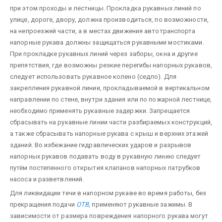
при этом проходы и лестницы. Прокладка рукавных линий по
улице, дороге, двору, должна производиться, по возможности,
на непроезжей части, а в местах движения автотранспорта
напорные рукава должны защищаться рукавными мостиками.
При прокладке рукавных линий через заборы, окна и другие
препятствия, где возможны резкие перегибы напорных рукавов,
следует использовать рукавное колено (седло). Для
закрепления рукавной линии, прокладываемой в вертикальном
направлении по стене, внутри здания или по пожарной лестнице,
необходимо применять рукавные задержки. Запрещается
сбрасывать на рукавные линии части разбираемых конструкций,
а также сбрасывать напорные рукава с крыш и верхних этажей
зданий. Во избежание гидравлических ударов и разрывов
напорных рукавов подавать воду в рукавную линию следует
путём постепенного открытия клапанов напорных патрубков
насоса и разветвлений.
Для ликвидации течи в напорном рукаве во время работы, без
прекращения подачи
ОТВ
, применяют рукавные зажимы. В
зависимости от размера повреждения напорного рукава могут