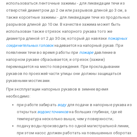
использоваться ленточные зажимы - для ликвидации течи из
отверстий диаметром до 2 см или разрывов длиной до 3 см, а
также корсетные зажимы - для ликвидации течи из продольных
разрывов длиной до 10 см. В качестве зажима может быть
использован также отрезок напорного рукава того же
диаметра длиной от 2 до 30 см, который до навязки
пожарных
соединительных головок
надевается на напорный рукав. При
появлении течи во время работы при
пожаре
давление в
напорном рукаве сбрасывается, и отрезок (зажим)
перемещается на место повреждения. При прокладывании
рукавов по проезжей части улицы они должны защищаться
рукавными мостиками.
При эксплуатации напорных рукавов в зимнее время
необходимо:
при работе забирать
воду
для подачи в напорные рукава из
открытых
водоисточников
на больших глубинах, где её
температура несколько выше, чем у поверхности;
подачу воды производить по одной магистральной линии,
при этом насос должен работать на повышенных оборотах