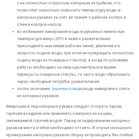
с не полностью открытым напорным патрубком, что
позволяет несколько повысить температуру воды в
напорных рукавах за счёт её трения о рабочее колесо и
стенки корпуса насоса;
во избежание замерзания воды в рукавных линиях при
температуре минус 20ºС и ниже к разветвлению
присоединять максимум рабочих линий, увеличивать
скорость подачи воды, при этом не прекращать полностью
подачу воды из пожарных стволов, а когда по условиям
работы необходимо на непродолжительное время
перекрыть пожарные ство­лы, то часть воды сбрасывать
через свободный патрубок разветвления;
после окончания
туше­ния пожара
воду немедленно слить
из напорных рукавов.
Вмёрзшие в лёд напорные рукава следует отогреть паром,
горячим воздухом или применять компресс из кошмы,
смачиваемой горячей водой. Перед складированием напорных
рукавов места сгибов необходимо оттаять. В случае сплошного
промерзания напорных рукавов сборку их проводить без сгибов