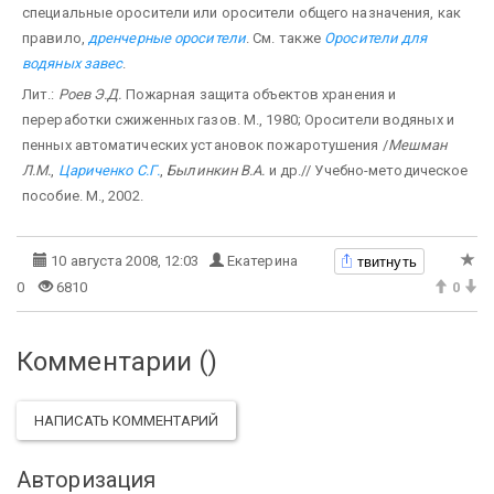
специальные оросители или оросители общего назначения, как
правило,
дренчерные оросители
. См. также
Оросители для
водяных завес
.
Лит.:
Роев Э.Д.
Пожарная защита объектов хранения и
переработки сжиженных газов. М., 1980; Оросители водяных и
пенных автоматических установок пожаротушения /
Мешман
Л.М.
,
Цариченко С.Г.
,
Былинкин В.А.
и др.// Учебно-методическое
пособие. М., 2002.
твитнуть
10 августа 2008, 12:03
Екатерина
0
6810
0
Комментарии (
)
НАПИСАТЬ КОММЕНТАРИЙ
Авторизация