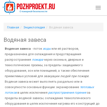
Toggl
naviga
Главная
Энциклопедия
Водяная завеса
Водяная завеса
Водяная завеса
- поток
воды
или её растворов,
предназначена для охлаждения и предотвращения
распространения
пожара
через оконные, дверные и
технологические
проемы
, за пределы защищаемого
оборудования, зон или помещений, а также обеспечения
приемлемых условий для
эвакуации людей при пожаре
.
Водяная завеса может выполнять раздельно или в
совокупности основные функции: экранирование
тепловых
потоков
в целях исключения
распространения горения
за
пределы водяной завесы; охлаждение технологического
оборудования в целях исключения нагрева его конструкций до