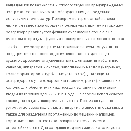
защищаемой поверхности, и способствующий предупреждению
прогрева технологического оборудования до предельно
допустимых температур. Примером поверхностной завесы
является завеса для орошения резервуара, причём на горящем
резервуаре реализуется функция охлаждения стенок, а на
смежном с горящим - функция экранирования теплового потока.
Наибольшее распространение водяные завесы получили: на
предприятиях по производству пенопластов; для защиты
сушилок древесно-стружечных плит; для защиты кабельных
каналов, аппаратов и систем, заполненных маслом (например,
трансформаторов и турбинных установок); для защиты
резервуаров с углеводородным горючим, ректификационных
колонн; для обеспечения надлежащих условий по эвакуации
людей из горящих зданий, и т. п. Водяные завесы используются
также для защиты панорамных лифтов. Весьма актуально
устройство завес над окнами и дверями в высотных зданиях, а
также для разделения протяжённых помещений (например,
торговых залов на противопожарные отсеки, вместо
огнестойких стен). Для создания водяных завес используются