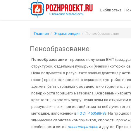
Библиотека
Пож
Главная
Энциклопедия
Пенообразование
Пенообразование
Пенообразование
- процесс получения ВМП (воздуш
структурой, отдельные пузырьки (ячейки) которой с
Пена получается в результате взаимодействия раст
газов) при использовании специальных устройств г
должны быть стойкими к воздействию горючего, лу
поверхности горящего материала. Основными характе
кратность, скорость разрушения пены на открытом в
разрушения пены при воздействии на неё лучистого т
методике, изложенной в
ГОСТ Р 50588-93
. На процесс
химические свойства компонентов, скорость прохожд
особенности сеток
пеногенераторов
и другое. При на