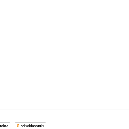
takte
odnoklassniki