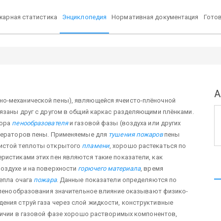
арная статистика
Энциклопедия
Нормативная документация
Гото
А
но-механической пены), являющейся ячеисто-плёночной
вязаны друг с другом в общий каркас разделяющими плёнками.
вора
пенообразователя
и газовой фазы (воздуха или других
енераторов пены. Применяемые для
тушения пожаров
пены
чистой теплоты открытого
пламени
, хорошо растекаться по
ристиками этих пен являются такие показатели, как
оздухе и на поверхности
горючего материала
, время
епла очага
пожара
. Данные показатели определяются по
 пенообразования значительное влияние оказывают физико-
ения струй газа через слой жидкости, конструктивные
личии в газовой фазе хорошо растворимых компонентов,