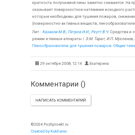
кратность получаемой пены заметно снижается. На п
оказывает поверхностное натяжение исходного раств
которые необходимы для тушения пожаров, снижени
(поверхностно-активных веществ, пенообразователе
Лит.:
Казаков М.В.
,
Петров И.И.
,
Реутт В.Ч.
Средства и с
режим и пенные аппараты /
Э.М. Тарат, И.П. Мухленов, 
Пенообразователи для тушения пожаров. Общие техн
29 октября 2008, 12:14
Екатерина
Комментарии (
)
НАПИСАТЬ КОММЕНТАРИЙ
©2024 Pozhproekt.ru
Created by Kukharev