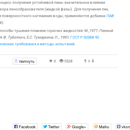
роцесс получения устойчивой пены значительное влияние
ора пенообразователя (жидкой фазы). Для получения пен,
я поверхностного натяжения воды, применяются добавки
ПАВ
й).
пособы тушения пламени горючих жидкостей. М.,1977; Пенный
А.Ф. Туболкин, Е.С. Тумаркина.
Л., 1997;
ГОСТ Р 50588-93.
ические требования и методы испытаний
.
твитнуть
0
5528
0
Facebook
Twitter
Google+
Mailru
vkon