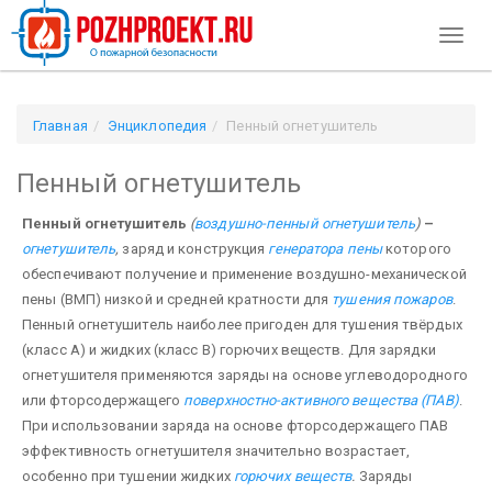
Toggl
naviga
Главная
Энциклопедия
Пенный огнетушитель
Пенный огнетушитель
Пенный огнетушитель
(
воздушно-пенный огнетушитель
)
–
огнетушитель
,
заряд и конструкция
генератора пены
которого
обеспечивают получение и применение воздушно-механической
пены (ВМП) низкой и средней кратности для
тушения пожаров
.
Пенный огнетушитель наиболее пригоден для тушения твёрдых
(класс А) и жидких (класс В) горючих веществ. Для зарядки
огнетушителя применяются заряды на основе углеводородного
или фторсодержащего
поверхностно-активного вещества (ПАВ)
.
При использовании заряда на основе фторсодержащего ПАВ
эффективность огнетушителя значительно возрастает,
особенно при тушении жидких
горючих веществ
.
Заряды