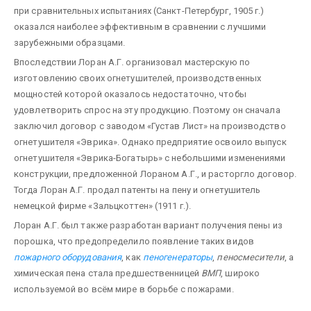
при сравнительных испытаниях (Санкт-Петербург, 1905 г.)
оказался наиболее эффек­тивным в сравнении с лучшими
зарубежными образцами.
Впоследствии Лоран А.Г. организовал мастерскую по
изготовлению своих огнетушителей, производ­ственных
мощностей которой оказалось недостаточно, чтобы
удовлетворить спрос на эту продукцию. Поэтому он сначала
заключил договор с заводом «Густав Лист» на производство
огнетушителя «Эври­ка». Однако предприятие освоило выпуск
огнетушителя «Эврика-Богатырь» с небольшими изменения­ми
конструкции, предложенной Лораном А.Г., и расторгло договор.
Тогда Лоран А.Г. продал патенты на пену и огнетушитель
немецкой фирме «Зальцкоттен» (1911 г.).
Лоран А.Г. был также разработан вариант получения пены из
порошка, что предопределило появление та­ких видов
пожарного оборудования
, как
пеногенераторы
,
пеносмесители
, а
химическая пена стала предшест­венницей
ВМП
, широко
используемой во всём мире в борьбе с пожарами.