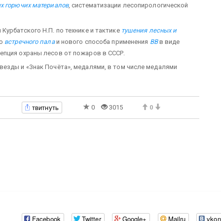
х горючих материалов
, систематизации лесопирологической
Курбатского Н.П. по технике и тактике
тушения лесных и
ию
встречного пала
и нового способа применения
ВВ
в виде
епция охраны лесов от пожаров в СССР.
езды и «Знак Почёта», медалями, в том числе медалями
твитнуть
0
3015
0
Facebook
Twitter
Google+
Mailru
vkon