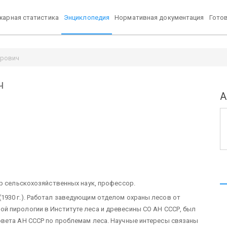
арная статистика
Энциклопедия
Нормативная документация
Гото
трович
ч
А
тор сельскохозяйственных наук, профессор.
1930 г.). Работал заведующим отделом охраны лесов от
й пирологии в Институте леса и древесины СО АН СССР, был
овета АН СССР по проблемам леса. Научные интересы связаны