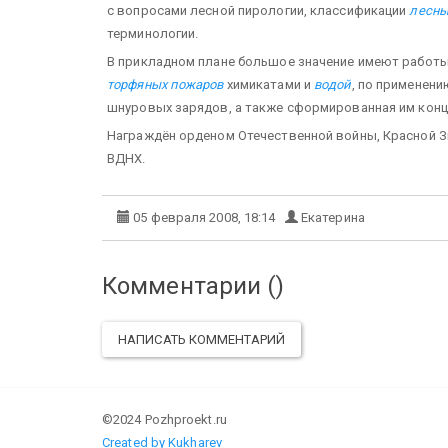
с вопросами лесной пирологии, классификации
лесны
терминологии.
В прикладном плане большое значение имеют работы 
торфяных пожаров
химикатами и
водой
, по применен
шнуровых зарядов, а также сформированная им конц
Награждён орденом Отечественной войны, Красной Зв
ВДНХ.
05 февраля 2008, 18:14
Екатерина
Комментарии (
)
НАПИСАТЬ КОММЕНТАРИЙ
©2024 Pozhproekt.ru
Created by Kukharev