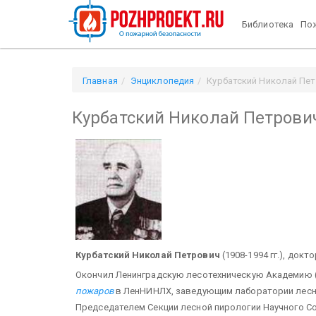
Библиотека
Пож
Главная
Энциклопедия
Курбатский Николай Пе
Курбатский Николай Петрови
Курбатский Николай Петрович
(1908-1994 гг.), док
Окончил Ленинградскую лесотехническую Академию (
пожаров
в ЛенНИНЛХ, заведующим лаборатории лесно
Председателем Секции лесной пирологии Научного С