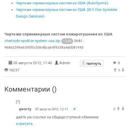
Чертежи спринклерных систем из США (AutoSprink)
Чертежи спринклерных систем из США (W.Y. Fire Sprinkler
Design Services)
Чертежи спринклерных систем пожаротушения из США
chertezhi-sprikler-system-usa.zip
SHA1:
1243
968e2096e6395f0cb364bca64f9338a4e0b81943
твитнуть
03 августа 2012, 11:40
Admin
0
16237
0
Комментарии (
)
qwerty
#
0
07 августа 2012, 12:11
дайте уж ссылки на общедоступный обменник
ответить