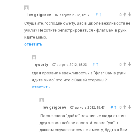
lev grigorev
#
↑
0
07 августа 2012, 12:17
Слушайте, господин qwerty, Вас в школе вежливости не
учили? Не хотите регистрироваться - флаг Вам в руки,
идите мимо.
ответить
qwerty
#
↑
0
07 августа 2012, 15:23
где я проявил невежливость? а "флаг Вам в руки,
идите мимо" это что с Вашей стороны?
ответить
lev grigorev
#
↑
0
07 августа 2012, 15:47
После слова "дайте" вежливые люди ставят
другое волшебное слово. А слово "уж" в
данном случае совсем не к месту, будто я Вам