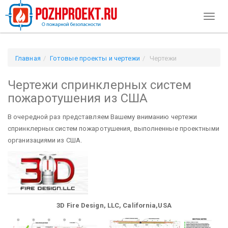
Toggl
naviga
Главная
Готовые проекты и чертежи
Чертежи
спринклерных систем пожаротушения из США
Чертежи спринклерных систем
пожаротушения из США
В очередной раз представляем Вашему вниманию чертежи
спринклерных систем пожаротушения, выполненные проектными
организациями из США.
3D Fire Design, LLC, California,USA