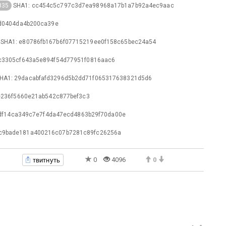
SHA1: cc454c5c797c3d7ea98968a17b1a7b92a4ec9aac
835
d0404da4b200ca39e
SHA1: e80786fb167b6f07715219ee0f158c65bec24a54
fc3305cf643a5e894f54d77951f0816aac6
HA1: 29dacabfafd3296d5b2dd71f065317638321d5d6
e236f5660e21ab542c877bef3c3
df14ca349c7e7f4da47ecd4863b29f70da00e
ac9bade181a400216c07b7281c89fc26256a
твитнуть
0
4096
0