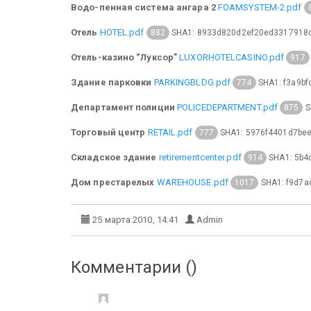
Водо-пенная система ангара 2
FOAMSYSTEM-2.pdf
Отель
HOTEL.pdf
SHA1: 8933d820d2ef20ed3317918
882
Отель-казино “Луксор”
LUXORHOTELCASINO.pdf
917
Здание парковки
PARKINGBLDG.pdf
SHA1: f3a9b
774
Департамент полиции
POLICEDEPARTMENT.pdf
S
875
Торговый центр
RETAIL.pdf
SHA1: 5976f4401d7be
777
Складское здание
retirementcenter.pdf
SHA1: 5b4
914
Дом престарелых
WAREHOUSE.pdf
SHA1: f9d7
1017
25 марта 2010, 14:41
Admin
Комментарии (
)