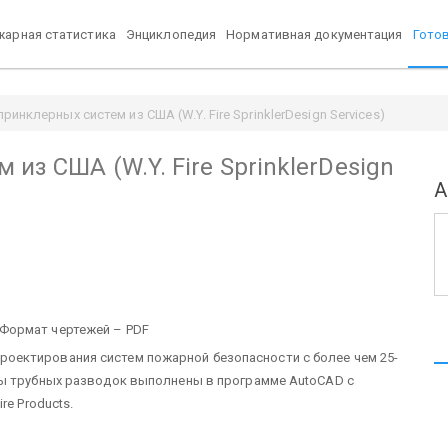
арная статистика
Энциклопедия
Нормативная документация
Гото
ринклерных систем из США (W.Y. Fire SprinklerDesign Services)
из США (W.Y. Fire SprinklerDesign
А
es Формат чертежей – PDF
ан проектирования систем пожарной безопасности с более чем 25-
ы трубных разводок выполнены в программе AutoCAD с
re Products.