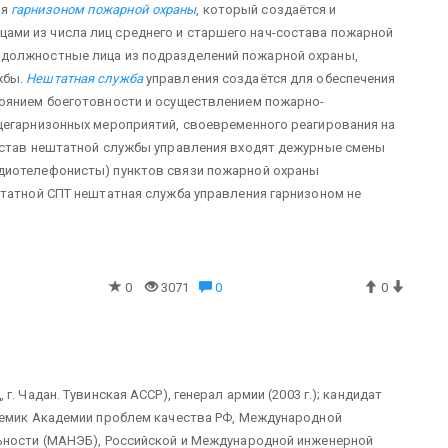
ия
гарнизоном пожарной охраны
, который создаётся и
ми из числа лиц среднего и старшего нач-состава пожарной
 должностные лица из подразделений пожарной охраны,
жбы.
Нештатная служба
управления создаётся для обеспечения
тоянием боеготовности и осуществлением пожарно-
щегарнизонных мероприятий, своевременного реагирования на
состав нештатной службы управления входят дежурные смены
диотелефонисты) пунктов связи пожарной охраны
штатной СПТ нештатная служба управления гарнизоном не
0
3071
0
0
 г. Чадан. Тувинская АССР), генерал армии (2003 г.); кандидат
адемик Академии проблем качества РФ, Международной
льности (МАНЭБ), Российской и Международной инженерной