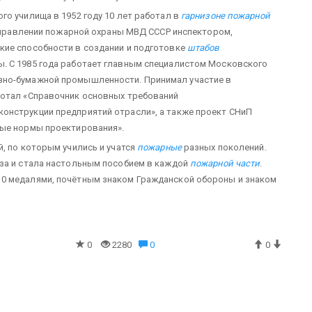
го училища в 1952 году 10 лет работал в
гарнизоне пожарной
 управлении пожарной охраны МВД СССР инспектором,
кие способности в создании и подготовке
штабов
ы. С 1985 года работает главным специалистом Московского
зно-бумажной промышленности. Принимал участие в
ботал «Справочник основных требований
онструкции предприятий отрасли», а также проект СНиП
ные нормы проектирования».
, по которым учились и учатся
пожарные
разных поколений.
аза и стала настольным пособием в каждой
пожарной части
.
0 медалями, почётным знаком Гражданской обороны и знаком
0
2280
0
0