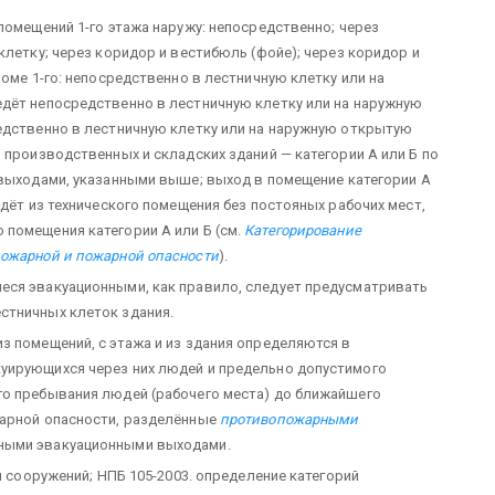
помещений 1-го этажа наружу: непосредственно; через
клетку; через коридор и вестибюль (фойе); через коридор и
роме 1-го: непосредственно в лестничную клетку или на
дёт непосредственно в лестничную клетку или на наружную
едственно в лестничную клетку или на наружную открытую
 производственных и складских зданий — категории А или Б по
е выходами, указанными выше; выход в помещение категории А
едёт из технического помещения без постояных рабочих мест,
помещения категории А или Б (см.
Категорирование
пожарной и пожарной опасности
).
еся эвакуационными, как правило, следует предусматривать
стничных клеток здания.
з помещений, с этажа и из здания определяются в
уирующихся через них людей и предельно допустимого
го пребывания людей (рабочего места) до ближайшего
жарной опасности, разделённые
противопожарными
ьными эвакуационными выходами.
и сооружений; НПБ 105-2003. определение категорий