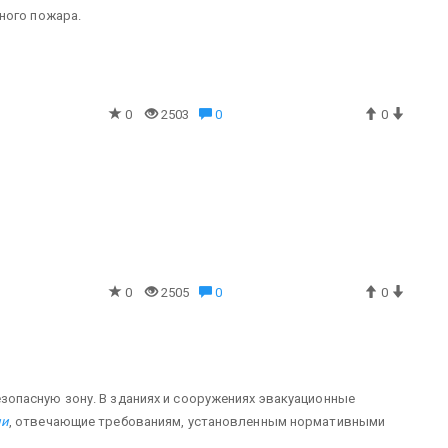
ного пожара.
0
2503
0
0
0
2505
0
0
зопасную зону. В зданиях и сооружениях эвакуационные
ии
, отвечающие требованиям, установленным нормативными