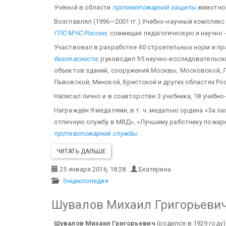
Учёный в области
противопожарной защиты
животнов
Возглавлял (1996—2001 гг.) Учебно-научный комплек
ГПС МЧС России
, совмещая педагогическую и научно
Участвовал в разработке 40 строительных норм и пр
безопасности
, руководил 95 научно-исследовательс
объектов зданий, сооружений Москвы, Московской, Л
Львовской, Минской, Брестской и других областях Ро
Написал лично и в соавторстве З учебника, 18 учебно
Награждён 9 медалями, в т. ч. медалью ордена «За за
отличную службу в МВД», «Лучшему работнику пожар
противопожарной службы
.
ЧИТАТЬ ДАЛЬШЕ
25 января 2016, 18:28
Екатерина
Энциклопедия
Шувалов Михаил Григорьеви
Шувалов Михаил Григорьевич
(родился в 1929 году