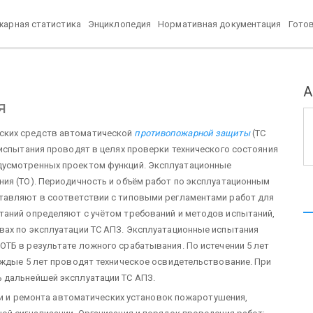
арная статистика
Энциклопедия
Нормативная документация
Гото
А
я
еских средств автоматической
противопожарной защиты
(ТС
 испытания проводят в целях проверки технического состояния
дусмотренных проектом функций. Эксплуатационные
ия (ТО). Периодичность и объём работ по эксплуатационным
тавляют в соответствии с типовыми регламентами работ для
таний определяют с учётом требований и методов испытаний,
вах по эксплуатации ТС АПЗ. Эксплуатационные испытания
ТБ в результате ложного срабатывания. По истечении 5 лет
аждые 5 лет проводят техническое освидетельствование. При
 дальнейшей эксплуатации ТС АПЗ.
нии и ремонта автоматических установок пожаротушения,