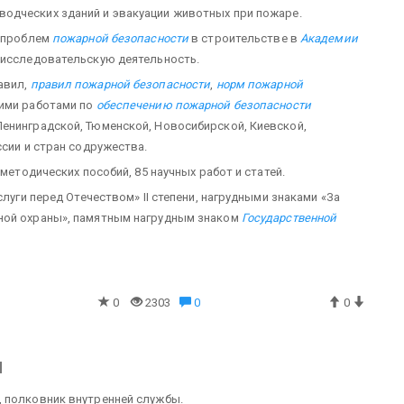
одческих зданий и эвакуации животных при пожаре.
с проблем
пожарной безопасности
в строительстве в
Академии
 -исследовательскую деятельность.
авил,
правил пожарной безопасности
,
норм пожарной
кими работами по
обеспечению пожарной безопасности
енинградской, Тюменской, Новосибирской, Киевской,
ссии и стран содружества.
-методических пособий, 85 научных работ и статей.
слуги перед Отечеством» II степени, нагрудными знаками «За
ной охраны», памятным нагрудным знаком
Государственной
0
2303
0
0
ч
), полковник внутренней службы.