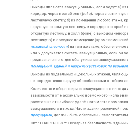
Выходы являются эвакуационными, если ведут: а) из 
коридор; через вестибюль (фойе); через лестничную 
лестничную клетку; б) из помещений любого этажа, к
наружную открытую лестницу; в коридор, который ве
открытую лестницу; в холл (фойе) с выходом непоср
лестницу: в) в соседнее помещение (кроме помещений
пожарной опасности
) на том же этаже, обеспеченно
или Б допускается считать эвакуационным, если он в
предназначенного для обслуживания вышеуказанного 
помещений, зданий и наружных установок по взрыво
Выходы из подвальных и цокольных этажей, являющи
непосредственно наружу обособленными от общих ле
Количество и общая ширина эвакуационного выхода и
зависимости от максимально возможного числа эвак
расстояния от наиболее удалённого места возможно
эвакуационного выхода. Части здания различной по
преградами
, должны быть обеспечены самостоятел
Лит.: СНиП 21-01-97*. Пожарная безопасность зданий 