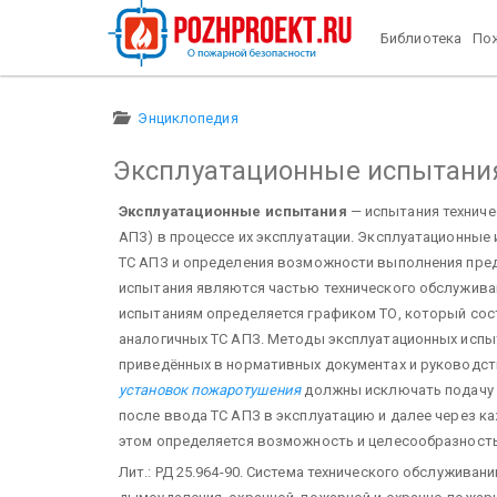
Библиотека
Пож
Энциклопедия
Эксплуатационные испытани
Эксплуатационные испытания
— испытания технич
АПЗ) в процессе их эксплуатации. Эксплуатационные
ТС АПЗ и определения возможности выполнения пре
испытания являются частью технического обслуживан
испытаниям определяется графиком ТО, который сос
аналогичных ТС АПЗ. Методы эксплуатационных испы
приведённых в нормативных документах и руководст
установок пожаротушения
должны исключать подачу О
после ввода ТС АПЗ в эксплуатацию и далее через к
этом определяется возможность и целесообразность
Лит.: РД 25.964-90. Система технического обслужива