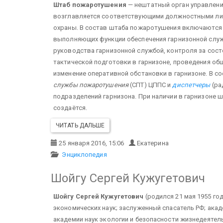
Штаб пожаротушения
— нештатный орган управлен
возглавляется соответствующими должностными лица
охраны. В состав штаба пожаротушения включаются
выполняющих функции обеспечения гарнизонной слу
руководства гарнизонной службой, контроля за сос
тактической подготовки в гарнизоне, проведения об
изменение оперативной обстановки в гарнизоне. В 
службы пожаротушения
(СПТ) ЦППС и
диспетчеры
(ра
подразделений гарнизона. При наличии в гарнизоне 
создаётся.
ЧИТАТЬ ДАЛЬШЕ
25 января 2016, 15:06
Екатерина
Энциклопедия
Шойгу Сергей Кужугетович
Шойгу Сергей Кужугетович
(родился 21 мая 1955 год,
экономических наук; заслуженный спасатель РФ; ак
академии наук экологии и безопасности жизнедеяте