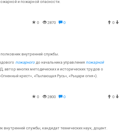
пожарной и пожарной опасности.
0
2870
0
0
, полковник внутренней службы.
рядового
пожарного
до начальника управления
пожарной
, автор многих методических и исторических трудов о
Огненный крест», «Пылающая Русь», «Рыцари огня»).
0
2800
0
0
ник внутренней службы, кандидат технических наук, доцент.