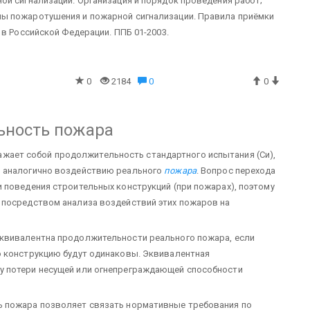
ой сигнализации. Организация и порядок проведения работ;
ы пожаротушения и пожарной сигнализации. Правила приёмки
 в Российской Федерации. ППБ 01-2003.
0
2184
0
0
ьность пожара
жает собой продолжительность стандартного испытания (Си),
ю аналогично воздействию реального
пожара
. Вопрос перехода
 поведения строительных конструкций (при пожарах), поэтому
 посредством анализа воздействий этих пожаров на
квивалентна продолжительности реального пожара, если
ю конструкцию будут одинаковы. Эквивалентная
у потери несущей или огнепреграждающей способности
ь пожара позволяет связать нормативные требования по