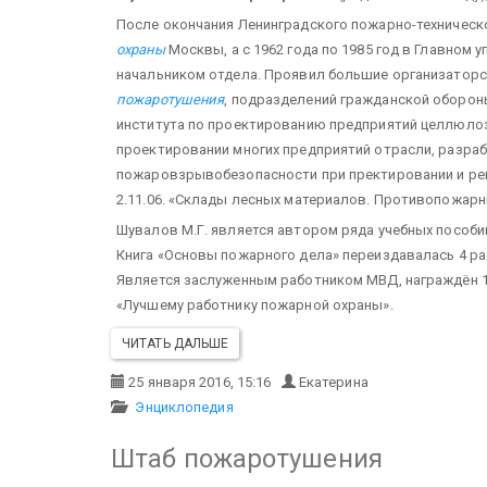
После окончания Ленинградского пожарно-техническо
охраны
Москвы, а с 1962 года по 1985 год в Главном
начальником отдела. Проявил большие организаторс
пожаротушения
, подразделений гражданской оборон
института по проектированию предприятий целлюло
проектировании многих предприятий отрасли, разра
пожаровзрывобезопасности при пректировании и рек
2.11.06. «Склады лесных материалов. Противопожар
Шувалов М.Г. является автором ряда учебных пособий
Книга «Основы пожарного дела» переиздавалась 4 р
Является заслуженным работником МВД, награждён 1
«Лучшему работнику пожарной охраны».
ЧИТАТЬ ДАЛЬШЕ
25 января 2016, 15:16
Екатерина
Энциклопедия
Штаб пожаротушения