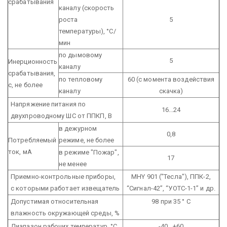
срабатывания
каналу (скорость
роста
5
температуры), °С/
мин
по дымовому
5
Инерционность
каналу
срабатывания,
по тепловому
60 (с момента воздействия
с, не более
каналу
скачка)
Напряжение питания по
16...24
двухпроводному ШС от ППКП, В
в дежурном
0,8
Потребляемый
режиме, не более
ток, мА
в режиме "Пожар",
17
не менее
Приемно-контрольные приборы,
МНY 901 ("Тесла"), ППК-2,
с которыми работает извещатель
“Сигнал-42”, “УОТС-1-1” и др.
Допустимая относительная
98 при 35 ° С
влажность окружающей среды, %
Диапазон рабочих температур, °С
-40...+60