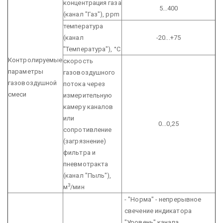
концентрация газа
5...400
(канал "Газ"), ppm
температура
(канал
-20...+75
"Температура"), °С
Контролируемые
скорость
параметры
газовоздушного
газовоздушной
потока через
смеси
измерительную
камеру каналов
или
0...0,25
сопротивление
(загрязнение)
фильтра и
пневмотракта
(канал "Пыль"),
3
м
/мин
- "Норма" - непрерывное
свечение индикатора
"Уровень" канала