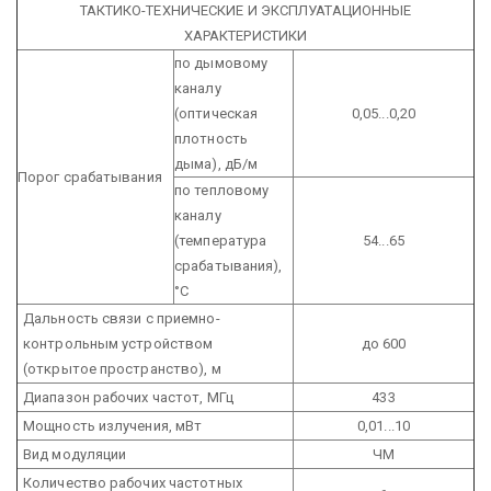
ТАКТИКО-ТЕХНИЧЕСКИЕ И ЭКСПЛУАТАЦИОННЫЕ
ХАРАКТЕРИСТИКИ
по дымовому
каналу
(оптическая
0,05...0,20
плотность
дыма), дБ/м
Порог
срабатывания
по тепловому
каналу
(температура
54...65
срабатывания),
°С
Дальность связи с приемно-
контрольным устройством
до 600
(открытое пространство), м
Диапазон рабочих частот, МГц
433
Мощность излучения, мВт
0,01...10
Вид модуляции
ЧМ
Количество рабочих частотных