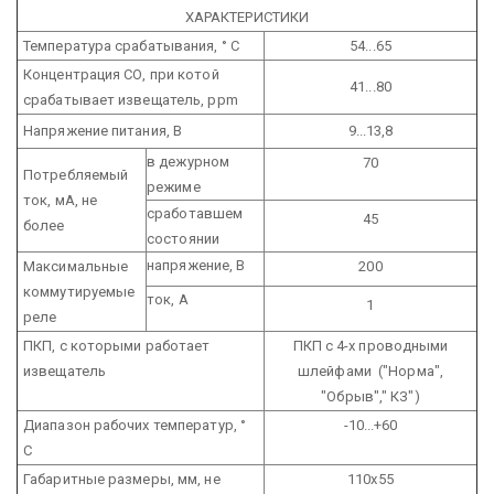
ХАРАКТЕРИСТИКИ
Температура срабатывания, ° С
54...65
Концентрация СО, при котой
41...80
срабатывает извещатель, ppm
Напряжение питания, В
9...13,8
в дежурном
70
Потребляемый
режиме
ток, мА, не
сработавшем
45
более
состоянии
напряжение, В
Максимальные
200
коммутируемые
ток, А
1
реле
ПКП, с которыми работает
ПКП с 4-х проводными
извещатель
шлейфами ("Норма",
"Обрыв"," КЗ")
Диапазон рабочих температур, °
-10...+60
С
Габаритные размеры, мм, не
110х55