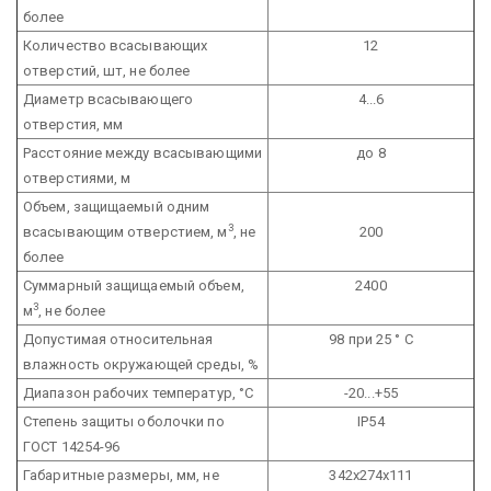
более
Количество всасывающих
12
отверстий, шт, не более
Диаметр всасывающего
4...6
отверстия, мм
Расстояние между всасывающими
до 8
отверстиями, м
Объем, защищаемый одним
3
всасывающим отверстием, м
, не
200
более
Суммарный защищаемый объем,
2400
3
м
, не более
Допустимая относительная
98 при 25 ° С
влажность окружающей среды, %
Диапазон рабочих температур, °С
-20...+55
Степень защиты оболочки по
IP54
ГОСТ 14254-96
Габаритные размеры, мм, не
342х274х111