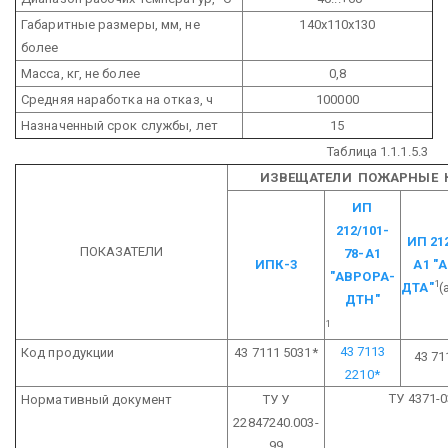
Габаритные размеры, мм, не
140х110х130
более
Масса, кг, не более
0,8
Средняя наработка на отказ, ч
100000
Назначенный срок службы, лет
15
Таблица 1.1.1.5.3
ИЗВЕЩАТЕЛИ ПОЖАРНЫЕ 
ИП
212/101-
ИП 21
ПОКАЗАТЕЛИ
78-А1
ИПК-3
А1
"А
"АВРОРА-
1
ДТА"
(
ДТН"
1
43 7113
Код продукции
43 7111 5031*
43 71
2210*
ТУ 4371-
Нормативный документ
ТУ У
22847240.003-
99