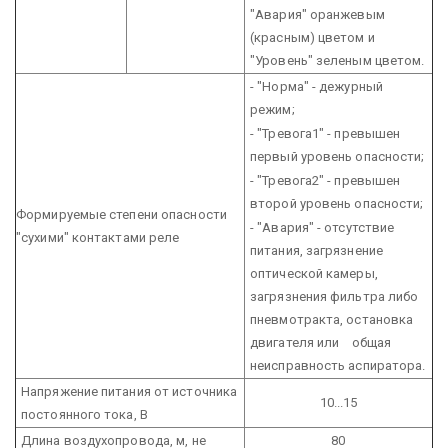
"Авария" оранжевым
(красным) цветом и
"Уровень" зеленым цветом.
- "Норма" - дежурный
режим;
- "Тревога1" - превышен
первый уровень опасности;
- "Тревога2" - превышен
второй уровень опасности;
Формируемые степени опасности
- "Авария" - отсутствие
"сухими" контактами реле
питания, загрязнение
оптической камеры,
загрязнения фильтра либо
пневмотракта, остановка
двигателя или
общая
неисправность аспиратора.
Напряжение питания от источника
10...15
постоянного тока, В
Длина воздухопровода, м, не
80