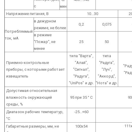
с
мин
Напряжение питания, В
10...30
20
в дежурном
0,2
0,075
режиме, не более
Потребляемый
в режиме
ток, мА
"Пожар", не
25
50
менее
типа "Варта",
типа
Приемно-контрольные
"Алай",
"Радуга",
"Рад
приборы, с которыми работает
"Сигнал",
"Луч",
"Рад
извещатель
"Радуга",
"Аккорд",
"UniPos" и др.
"Нота" и др.
Допустимая относительная
влажность окружающей
95 при 35 ° С
93
среды, %
Диапазон рабочих температур,
-25...+60
°С
111х
Габаритные размеры, мм, не
100х54