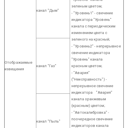
зеленым цветом;
канал "Дым"
- "Уровень1" - свечение
индикатора "Уровень"
канала с периодическим
изменением цвета с
зеленого на красный;
- "Уровень2" - непрерывное
свечение индикатора
"Уровень" канала
Отображаемые
канал "Газ"
красным цветом;
извещения
- "Авария"
("Неисправность") -
непрерывное свечение
индикатора
"Авария"
канала оранжевым
(красным) цветом;
- "Автокалибровка" -
поочередное свечение
канал "Пыль"
индикаторов канала