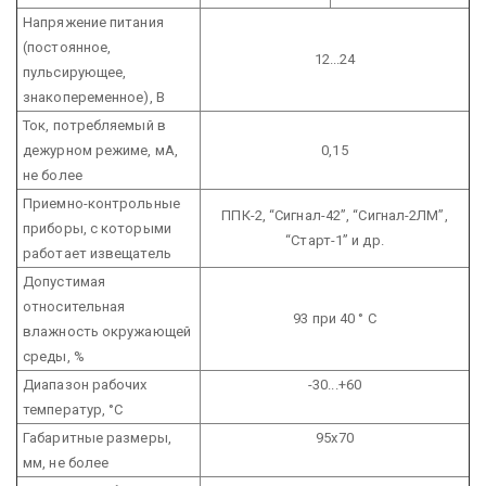
Напряжение питания
(постоянное,
12...24
пульсирующее,
знакопеременное), В
Ток, потребляемый в
дежурном режиме, мА,
0,15
не более
Приемно-контрольные
ППК-2, “Сигнал-42”, “Сигнал-2ЛМ”,
приборы, с которыми
“Старт-1” и др.
работает извещатель
Допустимая
относительная
93 при 40 ° С
влажность окружающей
среды, %
Диапазон рабочих
-30...+60
температур, °С
Габаритные размеры,
95х70
мм, не более