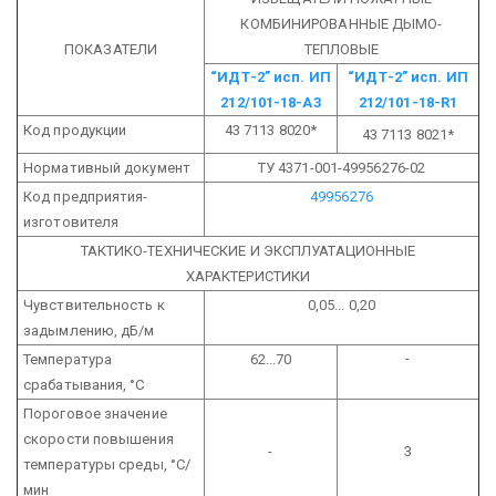
КОМБИНИРОВАННЫЕ ДЫМО-
ПОКАЗАТЕЛИ
ТЕПЛОВЫЕ
“ИДТ-2” исп. ИП
“ИДТ-2” исп. ИП
212/101-18-А3
212/101-18-R1
Код продукции
43 7113 8020*
43 7113 8021*
Нормативный документ
ТУ 4371-001-49956276-02
Код предприятия-
49956276
изготовителя
ТАКТИКО-ТЕХНИЧЕСКИЕ И ЭКСПЛУАТАЦИОННЫЕ
ХАРАКТЕРИСТИКИ
Чувствительность к
0,05... 0,20
задымлению, дБ/м
-
Температура
62...70
срабатывания, °С
Пороговое значение
скорости повышения
-
3
температуры среды, °С/
мин