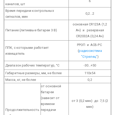
6
каналов, шт
Время передачи контрольных
0,2...2
сигналов, мин
основная CR123А (1,2
Питание (литиевые батареи 3 В)
Ач) и резервная
CR2032А (0,24 Ач)
РРОП и АСБ-РС
ППК, с которыми работает
(
радиосистема
извещатель
"Стрелец"
)
Диапазон рабочих температур, °С
-30...+50
Габаритные размеры, мм, не более
110х54
Масса, кг, не более
0,2
от основной
батареи
(зависит от
от 3 (0,2 мин) до 7,5 (2
времени
мин)
Продолжительность
передачи