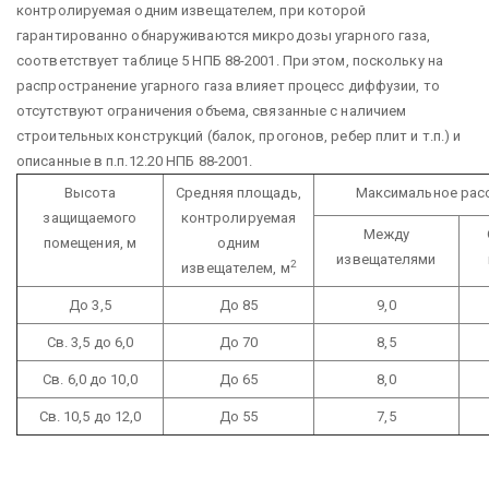
контролируемая одним извещателем, при которой
гарантированно обнаруживаются микродозы угарного газа,
соответствует таблице 5 НПБ 88-2001. При этом, поскольку на
распространение угарного газа влияет процесс диффузии, то
отсутствуют ограничения объема, связанные с наличием
строительных конструкций (балок, прогонов, ребер плит и т.п.) и
описанные в п.п.12.20 НПБ 88-2001.
Высота
Средняя площадь,
Максимальное расс
защищаемого
контролируемая
Между
помещения, м
одним
извещателями
2
извещателем, м
До 3,5
До 85
9,0
Св. 3,5 до 6,0
До 70
8,5
Св. 6,0 до 10,0
До 65
8,0
Св. 10,5 до 12,0
До 55
7,5