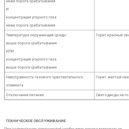
ниже порога срабатывания
И
концентрация угарного газа
ниже порога срабатывания
Температура окружающей среды
Горит красный св
выше порога срабатывания
ИЛИ
концентрация угарного газа
выше порога срабатывания
Неисправность газового чувствительного
Горит желтый св
элемента
Отключение питания
Светодиоды не го
ТЕХНИЧЕСКОЕ ОБСЛУЖИВАНИЕ.
При эксплуатации извещателей необходимо руководствоваться