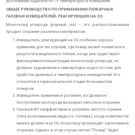
достижении заданной по ТУ температуры в помещении.
ОБЩЕЕ РУКОВОДСТВО ПО ПРИМЕНЕНИЮ ПОЖАРНЫХ
ГАЗОВЫХ ИЗВЕЩАТЕЛЕЙ, РЕАГИРУЮЩИХ НА СО.
Монооксид углерода (угарный газ) – это распространенный
продукт сгорания различных материалов.
Извещатель, реагирующий на СО особенно хорошо
применим для тех случаев, где пожар может появиться в
результате медленного тления, когда уже существуют
фиксируемые концентрации монооксида углерода, но
уровень задымления и температуры недостаточен для
сработки дымовых и температурных извещателей Это
относится к первоначальной стадии большинства
пожаров.
Извещатель применим в условиях, когда малое
поступление кислорода вызывает неполное сгорание.
Газовый ИП неэффективен в условиях чистого горения
(типа воспламенения жидкого топлива), когда появляются
низкие уровни газа СО, поскольку происходит законченное
сгорание. Однако в этом случае сигнал “Пожар” будет