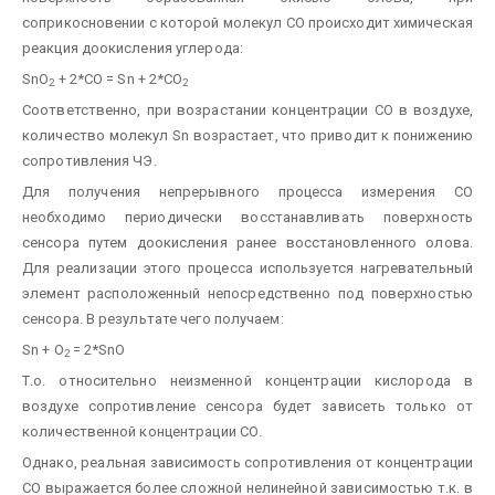
соприкосновении с которой молекул СО происходит химическая
реакция доокисления углерода:
SnO
+ 2*CO = Sn + 2*CO
2
2
Соответственно, при возрастании концентрации СО в воздухе,
количество молекул Sn возрастает, что приводит к понижению
сопротивления ЧЭ.
Для получения непрерывного процесса измерения СО
необходимо периодически восстанавливать поверхность
сенсора путем доокисления ранее восстановленного олова.
Для реализации этого процесса используется нагревательный
элемент расположенный непосредственно под поверхностью
сенсора. В результате чего получаем:
Sn + O
= 2*SnO
2
Т.о. относительно неизменной концентрации кислорода в
воздухе сопротивление сенсора будет зависеть только от
количественной концентрации СО.
Однако, реальная зависимость сопротивления от концентрации
СО выражается более сложной нелинейной зависимостью т.к. в