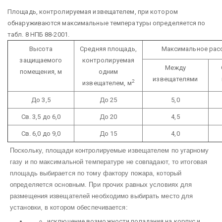
Площадь, контролируемая извещателем, при котором
обнаруживаются максимальные температуры определяется по
табл. 8 НПБ 88-2001.
Высота
Средняя площадь,
Максимальное расс
защищаемого
контролируемая
Между
помещения, м
одним
извещателями
2
извещателем, м
До 3,5
До 25
5,0
Св. 3,5 до 6,0
До 20
4,5
Св. 6,0 до 9,0
До 15
4,0
Поскольку, площади контролируемые извещателем по угарному
газу и по максимальной температуре не совпадают, то итоговая
площадь выбирается по тому фактору пожара, который
определяется основным. При прочих равных условиях для
размещения извещателей необходимо выбирать место для
установки, в котором обеспечивается:
исключение возможности попадания на корпус и