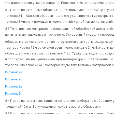
— в направлении утка (по ширине). Если ткань имеет различные по
5.2 Перед испытаниями образцы кондиционируют при температуре (2
течение 24 ч. Каждый образец после его удаления из атмосферы, г
течение 3 мин или помещен в герметичный контейнер до испытаний.
5.3 Текстильные материалы с огнезащитной обработкой должны бы
испытаны до гидролиза и после него. Ускоренный гидролиз прово
образец материала полностью погружается в емкость, содержащу
температуре на 72 ч со сменой воды через каждые 24 ч. Емкость 
образцов к массе воды составляло 1:20. Сушку образцов провод
и последующим высушиванием при температуре 70 °С в течение 6 ч.
требованию заказчика некоторые виды текстильных материалов с
Рисунок 2a
Рисунок 2б
Рисунок 2в
Рисунок 2г
5.4 Перед началом испытаний на основание прибора под образцо
толщиной 10 мм. Вату кондиционируют вместе с образцами.
5.5 Перед испытаниями газовую горелку прогревают в течение 2 ми