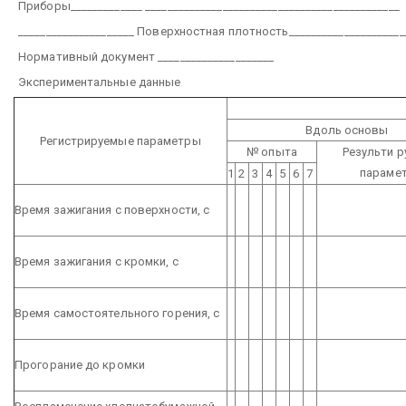
Приборы_____________ ______________________________________________
_____________________ Поверхностная плотность_____________________
Нормативный документ _____________________
Экспериментальные данные
Вдоль основы
Регистрируемые параметры
№ опыта
Результи 
параме
1
2
3
4
5
6
7
Время зажигания с поверхности, с
Время зажигания с кромки, с
Время самостоятельного горения, с
Прогорание до кромки