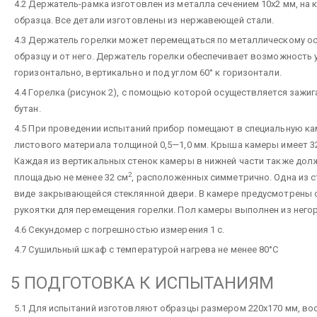
4.2 Держатель-рамка изготовлен из металла сечением 10х2 мм, на
образца. Все детали изготовлены из нержавеющей стали.
4.3 Держатель горелки может перемещаться по металлическому о
образцу и от него. Держатель горелки обеспечивает возможность 
горизонтально, вертикально и под углом 60° к горизонтали.
4.4 Горелка (рисунок 2), с помощью которой осуществляется зажиг
бутан.
4.5 При проведении испытаний прибор помещают в специальную ка
листового материала толщиной 0,5—1,0 мм. Крыша камеры имеет 3
Каждая из вертикальных стенок камеры в нижней части также дол
2
площадью не менее 32 см
, расположенных симметрично. Одна из 
виде закрывающейся стеклянной двери. В камере предусмотрены от
рукоятки для перемещения горелки. Пол камеры выполнен из него
4.6 Секундомер с погрешностью измерения 1 с.
4.7 Сушильный шкаф с температурой нагрева не менее 80°С
5 ПОДГОТОВКА К ИСПЫТАНИЯМ
5.1 Для испытаний изготовляют образцы размером 220х170 мм, вос