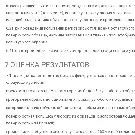
Классификационные испытания проводят на 5 образцах в направлени
направлении утка (по ширине), используя те же условия зажигания
или наибольшая длина обуглившегося участка при проведении опы
6.3 При проведении испытаний регистрируются: время остаточного
поверхности образца, наличие загорания или тления хлопчатобума
испытуемого образца.
6.4 После проведения испытаний измеряется длина обугленного уча
7 ОЦЕНКА РЕЗУЛЬТАТОВ
7.1 Ткань (нетканое полотно) классифицируется как легковосплам
следующие условия:
время остаточного пламенного горения более 5 с у любого из обра
прогорание образца до одной из его кромок у любого из образцов,
загорание хлопчатобумажной ваты под любым из испытанных обра
поверхностная вспышка у любого из образцов, распространяющаяся
поверхности или кромки;
средняя длина обугливающегося участка более 150 мм наблюдается