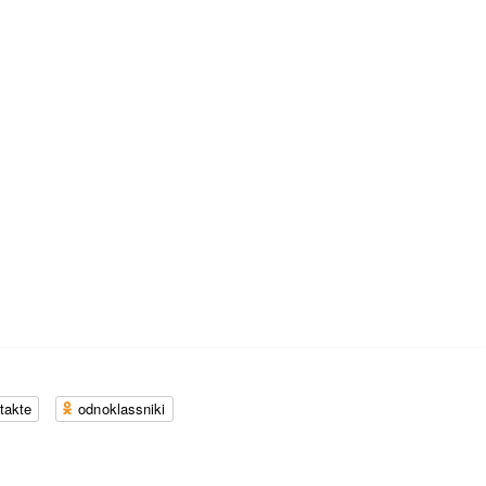
takte
odnoklassniki