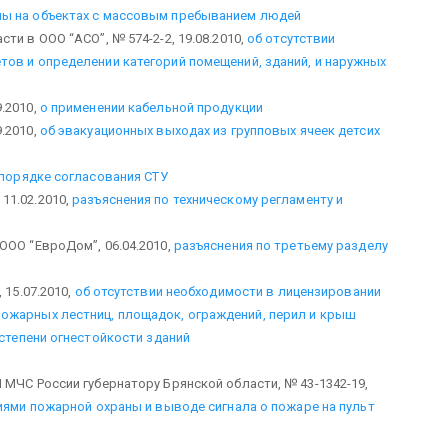
ны на объектах с массовым пребыванием людей
и в ООО “АСО”, № 574-2-2, 19.08.2010,
об отсутствии
ов и определении категорий помещений, зданий, и наружных
.2010,
о применении кабельной продукции
.2010,
об эвакуационных выходах из групповых ячеек детсих
 порядке согласования СТУ
11.02.2010,
разъяснения по техническому регламенту и
ООО “ЕвроДом”, 06.04.2010,
разъяснения по третьему разделу
 15.07.2010,
об отсутствии необходимости в лицензировании
ожарных лестниц, площадок, ограждений, перил и крыш
 степени огнестойкости зданий
 МЧС России губернатору Брянской области, № 43-1342-19,
иями пожарной охраны и выводе сигнала о пожаре на пульт