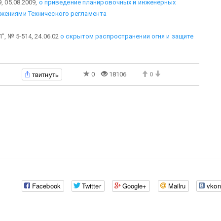
, 05.08.2009,
о приведение планировочных и инженерных
жениями Технического регламента
, № 5-514, 24.06.02
о скрытом распространении огня и защите
твитнуть
0
18106
0
Facebook
Twitter
Google+
Mailru
vkon