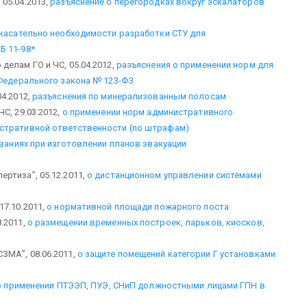
05.04.2013,
разъяснение о перегородках вокруг эскалаторов
касательно необходимости разработки СТУ для
Б 11-98*
делам ГО и ЧС, 05.04.2012,
разъяснения о применении норм для
 Федерального закона № 123-ФЗ
4.2012,
разъяснения по минерализованным полосам
С, 29.03.2012,
о применении норм административного
истративной ответственности (по штрафам)
ваниях при изготовлении планов эвакуации
ртиза”, 05.12.2011,
о дистанционном управлении системами
17.10.2011,
о нормативной площади пожарного поста
.2011,
о размещении временных построек, ларьков, киосков,
ЗМА”, 08.06.2011,
о защите помещений категории Г установками
о применении ПТЭЭП, ПУЭ, СНиП должностными лицами ГПН в