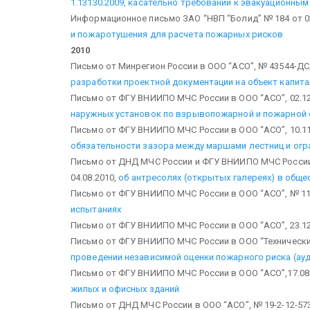
1.13130.2009, касательно требований к эвакуационн
Информационное письмо ЗАО “НВП “Болид” № 184 от 0
и пожаротушения для расчета пожарных рисков
2010
Письмо от Минрегион России в ООО “АСО”, № 43544-ДС/
разработки проектной документации на объект капит
Письмо от ФГУ ВНИИПО МЧС России в ООО “АСО”, 02.12
наружных установок по взрывопожарной и пожарной 
Письмо от ФГУ ВНИИПО МЧС России в ООО “АСО”, 10.11
обязательности зазора между маршами лестниц и ог
Письмо от ДНД МЧС России и ФГУ ВНИИПО МЧС России
04.08.2010,
об антресолях (открытых галереях) в общ
Письмо от ФГУ ВНИИПО МЧС России в ООО “АСО”, № 11-1
испытаниях
Письмо от ФГУ ВНИИПО МЧС России в ООО “АСО”, 23.12
Письмо от ФГУ ВНИИПО МЧС России в ООО “Технический 
проведении независимой оценки пожарного риска (ау
Письмо от ФГУ ВНИИПО МЧС России в ООО “АСО”,17.08
жилых и офисных зданий
Письмо от ДНД МЧС России в ООО “АСО”, № 19-2-12-5737