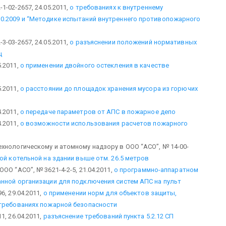
-02-2657, 24.05.2011,
о требованиях к внутреннему
0.2009 и “Методике испытаний внутреннего противопожарного
-03-2657, 24.05.2011,
о разъяснении положений нормативных
ц
.2011,
о применении двойного остекления в качестве
.2011,
о расстоянии до площадок хранения мусора из горючих
.2011,
о передаче параметров от АПС в пожарное депо
.2011,
о возможности использования расчетов пожарного
хнологическому и атомному надзору в ООО “АСО”, № 14-00-
й котельной на здании выше отм. 26.5 метров
О “АСО”, № 3621-4-2-5, 21.04.2011,
о программно-аппаратном
нной организации для подключения систем АПС на пульт
, 29.04.2011,
о применении норм для объектов защиты,
 требованиях пожарной безопасности
, 26.04.2011,
разъяснение требований пункта 5.2.12 СП