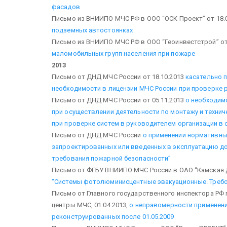
фасадов
Письмо из ВНИИПО МЧС РФ в ООО “ОСК Проект” от 18.
подземных автостоянках
Письмо из ВНИИПО МЧС РФ в ООО “Геоинвестстрой” от
маломобильных групп населения при пожаре
2013
Письмо от ДНД МЧС России от 18.10.2013
касательно п
необходимости в лицензии МЧС России при проверке
Письмо от ДНД МЧС России от 05.11.2013
о необходим
при осуществлении деятельности по монтажу и технич
при проверке систем в руководителем организации в 
Письмо от ДНД МЧС России
о применении нормативны
запроектированных или введенных в эксплуатацию до 
требования пожарной безопасности”
Письмо от ФГБУ ВНИИПО МЧС России в ОАО “Камская
“Системы фотолюминисцентные эвакуационные. Требо
Письмо от Главного государственного инспектора РФ
центры МЧС, 01.04.2013,
о неправомерности применени
реконструированных после 01.05.2009