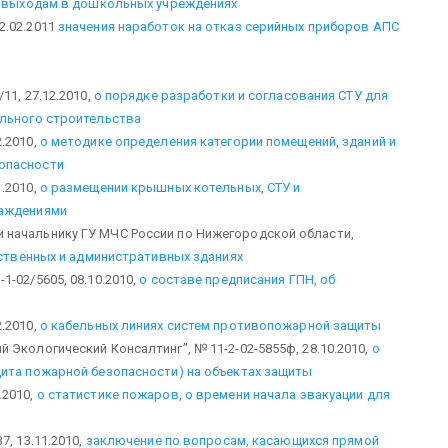
ым выходам в дошкольных учреждениях
2.02.2011
значения наработок на отказ серийных приборов АПС
11, 27.12.2010,
о порядке разработки и согласования СТУ для
ального строительства
.2010,
о методике определения категории помещений, зданий и
опасности
.2010,
о размещении крышных котельных, СТУ и
раждениями
 начальнику ГУ МЧС России по Нижегородской области,
ественных и административных зданиях
-02/5605, 08.10.2010,
о составе предписания ГПН, об
.2010,
о кабельных линиях систем противопожарной защиты
Экологический Консалтинг”, № 11-2-02-5855ф, 28.10.2010,
о
дита пожарной безопасности) на объектах защиты
.2010,
о статистике пожаров, о времени начала эвакуации для
, 13.11.2010,
заключение по вопросам, касающихся прямой