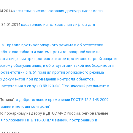
04.2014
касательно использования дренчерных завес в
 31.01.2014
касательно использования лифтов для
. 61 правил противопожарного режима и об отсутствии
 работоспособности систем противопожарной защиты
ости лицензии при проверке систем противопожарной защиты
ескому обслуживанию, и об отсутствии такой необходимости
соответствии с п. 61 правил противопожарного режима
х документов при проведении контроля объектов,
вступления в силу ФЗ № 123-ФЗ “Технический регламент о
 Долина”
о добровольном применении ГОСТ Р 12.2.143-2009
вания и методы контроля”
 по пожарному надзору в ДПСС МЧС России, региональные
я положений НПБ 110-03 для зданий, построенных и