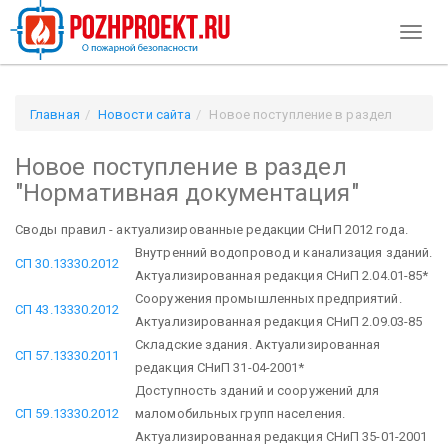
Toggl
naviga
Главная
Новости сайта
Новое поступление в раздел
"Нормативная документация"
Новое поступление в раздел
"Нормативная документация"
Своды правил - актуализированные редакции СНиП 2012 года.
Внутренний водопровод и канализация зданий.
СП 30.13330.2012
Актуализированная редакция СНиП 2.04.01-85*
Сооружения промышленных предприятий.
СП 43.13330.2012
Актуализированная редакция СНиП 2.09.03-85
Складские здания. Актуализированная
СП 57.13330.2011
редакция СНиП 31-04-2001*
Доступность зданий и сооружений для
СП 59.13330.2012
маломобильных групп населения.
Актуализированная редакция СНиП 35-01-2001