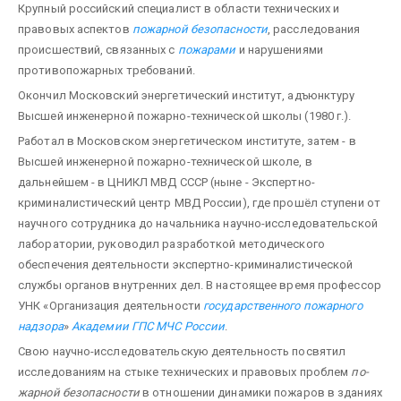
Крупный российский специалист в области технических и
правовых аспектов
пожарной безопасности
, расследования
про­исшествий, связанных с
пожарами
и нарушениями
противопожарных требований.
Окончил Московский энергетический институт, адъюнктуру
Высшей инженерной пожарно-технической школы (1980 г.).
Работал в Московском энергетическом институте, затем - в
Высшей инженерной пожарно-технической школе, в
дальнейшем - в ЦНИКЛ МВД СССР (ныне - Экспертно-
криминалистический центр МВД России), где прошёл ступени от
научного сотрудника до начальника научно-исследовательской
лаборатории, руководил разработкой методического
обеспечения деятельности экспертно-криминалистической
службы органов внутренних дел. В настоящее время профессор
УНК «Организация деятельности
государственного пожарного
надзора
»
Академии ГПС МЧС России
.
Свою научно-исследовательскую деятельность посвятил
исследованиям на стыке технических и правовых проблем
по­
жарной безопасности
в отношении динамики пожаров в зданиях