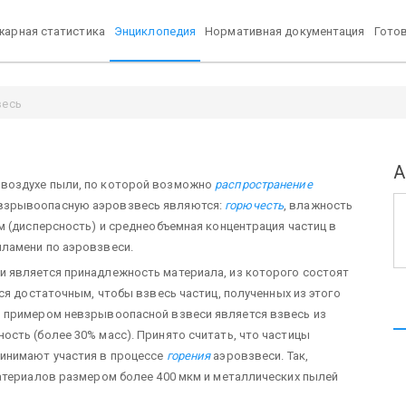
арная статистика
Энциклопедия
Нормативная документация
Гото
весь
А
 воздухе пыли, по которой возможно
распространение
взрывоопасную аэровзвесь являются:
горючесть
, влажность
м (дисперсность) и среднеобъемная концентрация частиц в
ламени по аэровзвеси.
 является принадлежность материала, из которого состоят
тся достаточным, чтобы взвесь частиц, полученных из этого
 примером невзрывоопасной взвеси является взвесь из
сть (более 30% масс). Принято считать, что частицы
инимают участия в процессе
горения
аэровзвеси. Так,
атериалов размером более 400 мкм и металлических пылей