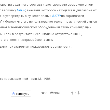
ещества заданного состава и дисперсности возможно в том
т величину
НКПР
, значения которого находятся в диапазоне от
ожно утверждать о существовании
ВКПР
по аэровзвеси,
3
м
и более), что его использование теряет практический смысл
анием в технологическом оборудовании таких концентраций.
. Если в результате них выявлено отсутствие НКПР,
ости относят к взрывобезопасным.
ющими показателями пожаровзрывоопасности:
 промышленной пыли. М., 1986.
твитнуть
0
3995
0