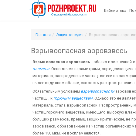
Библиотека
Пож
Главная
Энциклопедия
Взрывоопасная аэровз
Взрывоопасная аэровзвесь
Взрывоопасная аэровзвесь
- облако взвешенной в
пламени
. Основными параметрами, определяющими 
материала, распределение частиц взвеси по размера
пылевоздушном облаке, скорость распространения п
Обязательным условием
взрывоопасности
аэровзвеси
частицы, к
горючим веществам
. Однако это не являе
материала, стала взрывоопасной. Распространённым
частиц горючего вещества, имеющего высокую влажно
больших размеров, превышающих критические, не пр
аэровзвеси, образованные из частиц органических м
более 150 мкм, не воспламеняются.