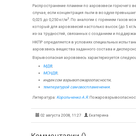
Распространение пламени по аэровзвеси горючего в
случае, если концентрация пыли в воздухе превышае
3
0,025 до 0,250 кг/м
. По аналогии с горением газов м
который для аэровзвесей настолько высок (до 5 кг/
из-за трудностей, связанных с созданием и поддерж
НКПР определяется в условиях специальных испытаний
аэровзвесь вещества заданного состава и дисперсн
Взрывоопасная аэровзвесь характеризуется следу
МДВ
;
МСНДВ
;
индексом взрывопожароопасности
;
температурой самовоспламенения
.
Литература:
Корольченко А.Я.
Пожаровзрывоопасность
02 августа 2008, 11:27
Екатерина